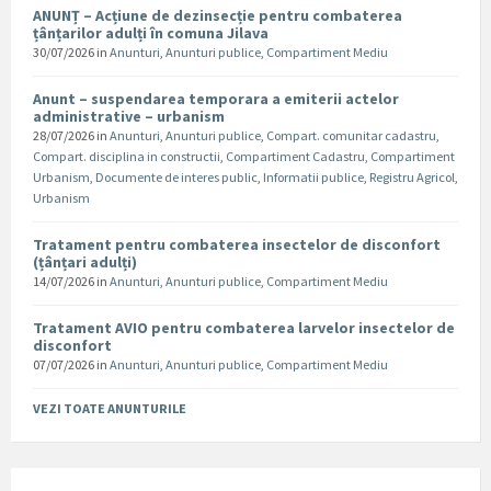
ANUNȚ – Acțiune de dezinsecție pentru combaterea
țânțarilor adulți în comuna Jilava
30/07/2026
in
Anunturi
,
Anunturi publice
,
Compartiment Mediu
Anunt – suspendarea temporara a emiterii actelor
administrative – urbanism
28/07/2026
in
Anunturi
,
Anunturi publice
,
Compart. comunitar cadastru
,
Compart. disciplina in constructii
,
Compartiment Cadastru
,
Compartiment
Urbanism
,
Documente de interes public
,
Informatii publice
,
Registru Agricol
,
Urbanism
Tratament pentru combaterea insectelor de disconfort
(țânțari adulți)
14/07/2026
in
Anunturi
,
Anunturi publice
,
Compartiment Mediu
Tratament AVIO pentru combaterea larvelor insectelor de
disconfort
07/07/2026
in
Anunturi
,
Anunturi publice
,
Compartiment Mediu
VEZI TOATE ANUNTURILE