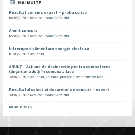
MAI MULTE
Rezultat concurs expert – proba scrisa
06/08/2026
in
Resurse umane / Achizitii
Anunt concurs
05/08/2026
in
Resurse umane / Achizitii
Intreruperi alimentare energie electrica
03/08/2026
in
Anunturi
ANUNȚ – Acțiune de dezinsecție pentru combaterea
țânțarilor adulți în comuna Jilava
30/07/2026
in
Anunturi
,
Anunturi publice
,
Compartiment Mediu
Rezultatul selectiei dosarelor de concurs – expert
30/07/2026
in
Resurse umane / Achizitii
MORE POSTS