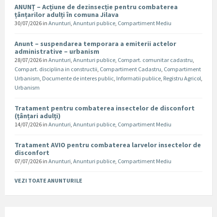
ANUNȚ – Acțiune de dezinsecție pentru combaterea
țânțarilor adulți în comuna Jilava
30/07/2026
in
Anunturi
,
Anunturi publice
,
Compartiment Mediu
Anunt – suspendarea temporara a emiterii actelor
administrative – urbanism
28/07/2026
in
Anunturi
,
Anunturi publice
,
Compart. comunitar cadastru
,
Compart. disciplina in constructii
,
Compartiment Cadastru
,
Compartiment
Urbanism
,
Documente de interes public
,
Informatii publice
,
Registru Agricol
,
Urbanism
Tratament pentru combaterea insectelor de disconfort
(țânțari adulți)
14/07/2026
in
Anunturi
,
Anunturi publice
,
Compartiment Mediu
Tratament AVIO pentru combaterea larvelor insectelor de
disconfort
07/07/2026
in
Anunturi
,
Anunturi publice
,
Compartiment Mediu
VEZI TOATE ANUNTURILE