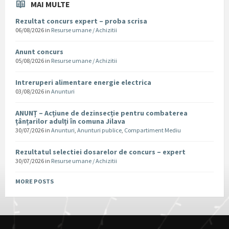
MAI MULTE
Rezultat concurs expert – proba scrisa
06/08/2026
in
Resurse umane / Achizitii
Anunt concurs
05/08/2026
in
Resurse umane / Achizitii
Intreruperi alimentare energie electrica
03/08/2026
in
Anunturi
ANUNȚ – Acțiune de dezinsecție pentru combaterea
țânțarilor adulți în comuna Jilava
30/07/2026
in
Anunturi
,
Anunturi publice
,
Compartiment Mediu
Rezultatul selectiei dosarelor de concurs – expert
30/07/2026
in
Resurse umane / Achizitii
MORE POSTS