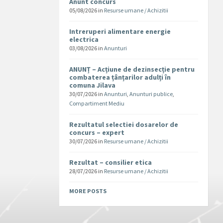
Anunt concurs
05/08/2026
in
Resurse umane / Achizitii
Intreruperi alimentare energie
electrica
03/08/2026
in
Anunturi
ANUNȚ – Acțiune de dezinsecție pentru
combaterea țânțarilor adulți în
comuna Jilava
30/07/2026
in
Anunturi
,
Anunturi publice
,
Compartiment Mediu
Rezultatul selectiei dosarelor de
concurs – expert
30/07/2026
in
Resurse umane / Achizitii
Rezultat – consilier etica
28/07/2026
in
Resurse umane / Achizitii
MORE POSTS