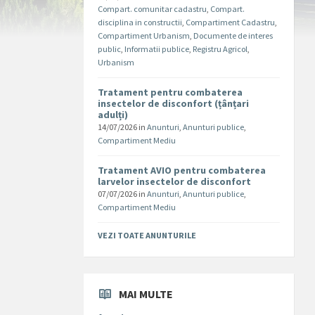
Compart. comunitar cadastru
,
Compart.
disciplina in constructii
,
Compartiment Cadastru
,
Compartiment Urbanism
,
Documente de interes
public
,
Informatii publice
,
Registru Agricol
,
Urbanism
Tratament pentru combaterea
insectelor de disconfort (țânțari
adulți)
14/07/2026
in
Anunturi
,
Anunturi publice
,
Compartiment Mediu
Tratament AVIO pentru combaterea
larvelor insectelor de disconfort
07/07/2026
in
Anunturi
,
Anunturi publice
,
Compartiment Mediu
VEZI TOATE ANUNTURILE
MAI MULTE