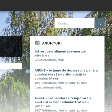
ANUNTURI
Intreruperi alimentare energie
electrica
03/08/2026
in
Anunturi
ANUNȚ – Acțiune de dezinsecție pentru
combaterea țânțarilor adulți în
comuna Jilava
30/07/2026
in
Anunturi
,
Anunturi publice
,
Compartiment Mediu
Anunt – suspendarea temporara a
emiterii actelor administrative –
urbanism
28/07/2026
in
Anunturi
,
Anunturi publice
,