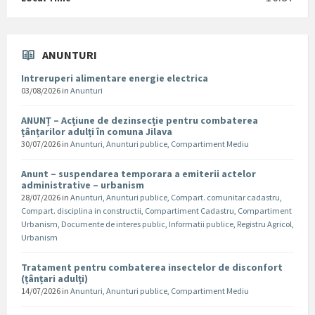
ANUNTURI
Intreruperi alimentare energie electrica
03/08/2026
in
Anunturi
ANUNȚ – Acțiune de dezinsecție pentru combaterea
țânțarilor adulți în comuna Jilava
30/07/2026
in
Anunturi
,
Anunturi publice
,
Compartiment Mediu
Anunt – suspendarea temporara a emiterii actelor
administrative – urbanism
28/07/2026
in
Anunturi
,
Anunturi publice
,
Compart. comunitar cadastru
,
Compart. disciplina in constructii
,
Compartiment Cadastru
,
Compartiment
Urbanism
,
Documente de interes public
,
Informatii publice
,
Registru Agricol
,
Urbanism
Tratament pentru combaterea insectelor de disconfort
(țânțari adulți)
14/07/2026
in
Anunturi
,
Anunturi publice
,
Compartiment Mediu