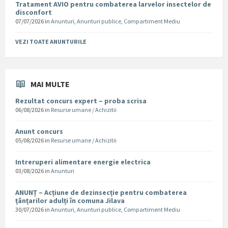
Tratament AVIO pentru combaterea larvelor insectelor de
disconfort
07/07/2026
in
Anunturi
,
Anunturi publice
,
Compartiment Mediu
VEZI TOATE ANUNTURILE
MAI MULTE
Rezultat concurs expert – proba scrisa
06/08/2026
in
Resurse umane / Achizitii
Anunt concurs
05/08/2026
in
Resurse umane / Achizitii
Intreruperi alimentare energie electrica
03/08/2026
in
Anunturi
ANUNȚ – Acțiune de dezinsecție pentru combaterea
țânțarilor adulți în comuna Jilava
30/07/2026
in
Anunturi
,
Anunturi publice
,
Compartiment Mediu