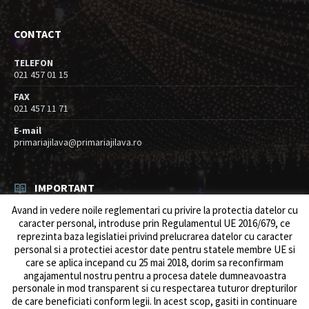
CONTACT
TELEFON
021 457 01 15
FAX
021 457 11 71
E-mail
primariajilava@primariajilava.ro
IMPORTANT
Avand in vedere noile reglementari cu privire la protectia datelor cu
Rezultat concurs expert – proba scrisa
caracter personal, introduse prin Regulamentul UE 2016/679, ce
06/08/2026
in
Resurse umane / Achizitii
reprezinta baza legislatiei privind prelucrarea datelor cu caracter
personal si a protectiei acestor date pentru statele membre UE si
Anunt concurs
care se aplica incepand cu 25 mai 2018, dorim sa reconfirmam
05/08/2026
in
Resurse umane / Achizitii
angajamentul nostru pentru a procesa datele dumneavoastra
personale in mod transparent si cu respectarea tuturor drepturilor
de care beneficiati conform legii. ln acest scop, gasiti in continuare