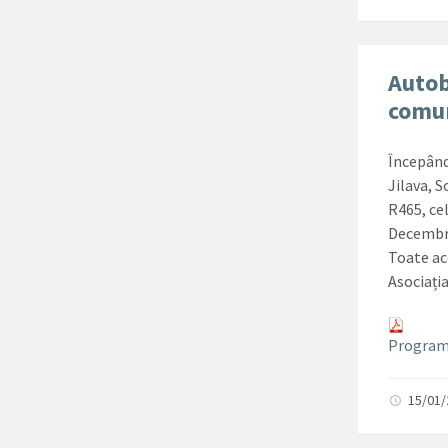
Autob
comun
Începând
Jilava, 
R465, cel
Decembr
Toate ac
Asociați
Program 
15/01