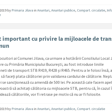
/2019
by
Primaria Jilava
in
Anunturi
,
Anunturi publice
,
Compart. circulatie
,
Inf
e
 important cu privire la mijloacele de tra
omun
ocuitori ai Comunei Jilava, ca urmare a hotărârii Consiliului Local J
e cu Primăria Municipiului București, au fost introduse liniile
neti de transport STB R419, R428 și R465. Pentru a le folosi însă, a
 să faceți plata călătoriei prin validarea cardului de călătorie. Nep
ei se sancționează cu amendă de 500 lei. Pe această cale facem apel
astră să achitați călătoria cu mijloacele STB, pentru că, în cazul 
idează călătoriile, vor fi retrase pe motiv că nu ar fi folosite.
/2019
by
Primaria Jilava
in
Anunturi
,
Anunturi publice
,
Compart. circulatie