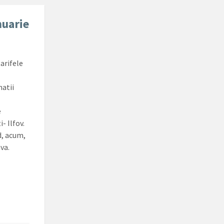
nuarie
arifele
matii
e
- Ilfov.
d, acum,
va.