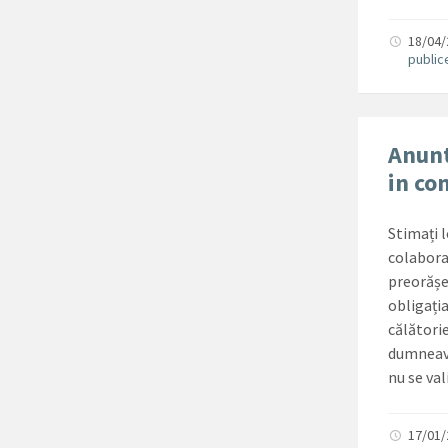
18/04
public
Anunt
in c
Stimați l
colaborar
preorășe
obligația
călători
dumneavo
nu se val
17/01