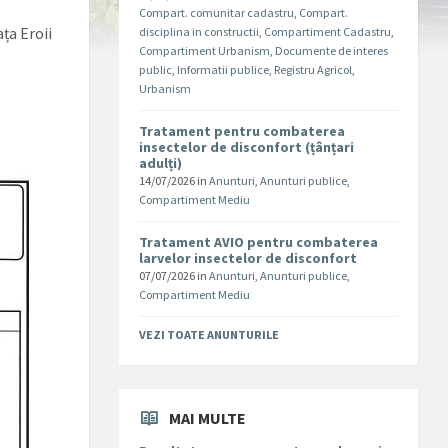
.
Compart. comunitar cadastru
,
Compart.
ța Eroii
disciplina in constructii
,
Compartiment Cadastru
,
Compartiment Urbanism
,
Documente de interes
public
,
Informatii publice
,
Registru Agricol
,
Urbanism
Tratament pentru combaterea
insectelor de disconfort (țânțari
adulți)
14/07/2026
in
Anunturi
,
Anunturi publice
,
Compartiment Mediu
Tratament AVIO pentru combaterea
larvelor insectelor de disconfort
07/07/2026
in
Anunturi
,
Anunturi publice
,
Compartiment Mediu
VEZI TOATE ANUNTURILE
MAI MULTE