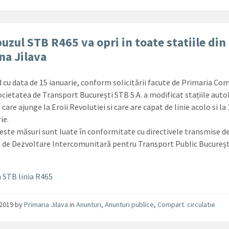
uzul STB R465 va opri in toate statiile din
a Jilava
 cu data de 15 ianuarie, conform solicitării facute de Primaria Co
Societatea de Transport București STB S.A. a modificat stațiile aut
 care ajunge la Eroii Revolutiei si care are capat de linie acolo si la 
ie.
este măsuri sunt luate în conformitate cu directivele transmise d
a de Dezvoltare Intercomunitară pentru Transport Public București
STB linia R465
/2019
by
Primaria Jilava
in
Anunturi
,
Anunturi publice
,
Compart. circulatie