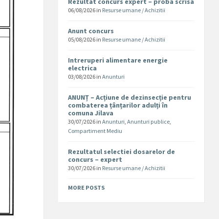
Rezultat concurs expert – proba scrisa
06/08/2026
in
Resurse umane / Achizitii
Anunt concurs
05/08/2026
in
Resurse umane / Achizitii
Intreruperi alimentare energie
electrica
03/08/2026
in
Anunturi
ANUNȚ – Acțiune de dezinsecție pentru
combaterea țânțarilor adulți în
comuna Jilava
30/07/2026
in
Anunturi
,
Anunturi publice
,
Compartiment Mediu
Rezultatul selectiei dosarelor de
concurs – expert
30/07/2026
in
Resurse umane / Achizitii
MORE POSTS