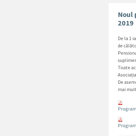
Noul 
2019
De la 1 
de călăt
Pensiona
supliment
Toate ac
Asociați
De aseme
mai mult
Program 
Program 