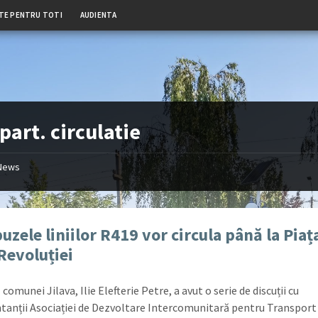
TE PENTRU TOTI
AUDIENTA
art. circulatie
News
uzele liniilor R419 vor circula până la Piaț
 Revoluției
comunei Jilava, Ilie Elefterie Petre, a avut o serie de discuții cu
tanții Asociației de Dezvoltare Intercomunitară pentru Transport