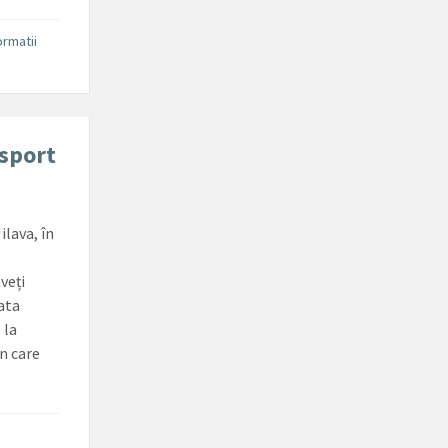
ormatii
nsport
ilava, în
veți
lata
 la
în care