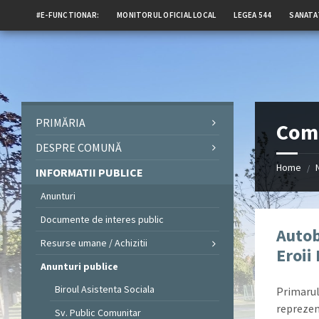
#E-FUNCTIONAR:
MONITORUL OFICIAL LOCAL
LEGEA 544
SANATA
PRIMĂRIA
Comp
DESPRE COMUNĂ
Home
/
INFORMATII PUBLICE
Anunturi
Documente de interes public
Autob
Resurse umane / Achizitii
Eroii
Anunturi publice
Biroul Asistenta Sociala
Primarul 
reprezen
Sv. Public Comunitar