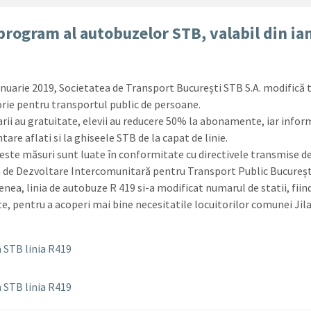
program al autobuzelor STB, valabil din ia
ianuarie 2019, Societatea de Transport București STB S.A. modifică t
orie pentru transportul public de persoane.
rii au gratuitate, elevii au reducere 50% la abonamente, iar infor
are aflati si la ghiseele STB de la capat de linie.
este măsuri sunt luate în conformitate cu directivele transmise d
a de Dezvoltare Intercomunitară pentru Transport Public București
nea, linia de autobuze R 419 si-a modificat numarul de statii, fiin
e, pentru a acoperi mai bine necesitatile locuitorilor comunei Jila
STB linia R419
STB linia R419