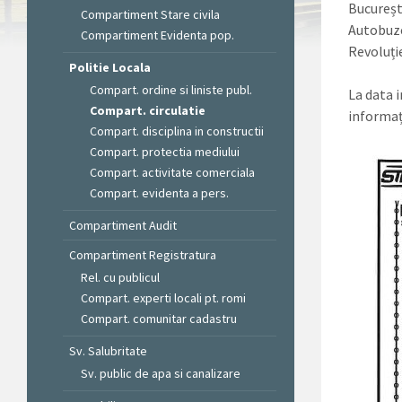
București
Compartiment Stare civila
Autobuze
Compartiment Evidenta pop.
Revoluție
Politie Locala
Compart. ordine si liniste publ.
La data i
Compart. circulatie
informați
Compart. disciplina in constructii
Compart. protectia mediului
Compart. activitate comerciala
Compart. evidenta a pers.
Compartiment Audit
Compartiment Registratura
Rel. cu publicul
Compart. experti locali pt. romi
Compart. comunitar cadastru
Sv. Salubritate
Sv. public de apa si canalizare