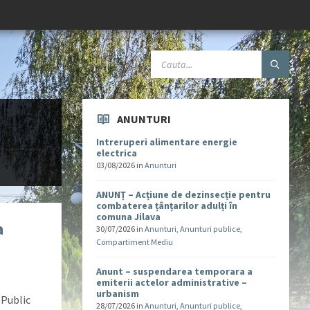
ANUNTURI
Intreruperi alimentare energie
electrica
03/08/2026
in
Anunturi
ANUNȚ – Acțiune de dezinsecție pentru
combaterea țânțarilor adulți în
comuna Jilava
a
30/07/2026
in
Anunturi
,
Anunturi publice
,
Compartiment Mediu
Anunt – suspendarea temporara a
emiterii actelor administrative –
urbanism
 Public
28/07/2026
in
Anunturi
,
Anunturi publice
,