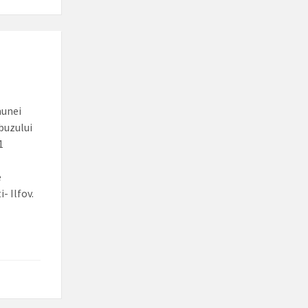
munei
obuzului
1
e
- Ilfov.