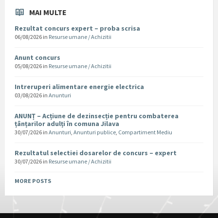
MAI MULTE
Rezultat concurs expert – proba scrisa
06/08/2026
in
Resurse umane / Achizitii
Anunt concurs
05/08/2026
in
Resurse umane / Achizitii
Intreruperi alimentare energie electrica
03/08/2026
in
Anunturi
ANUNȚ – Acțiune de dezinsecție pentru combaterea
țânțarilor adulți în comuna Jilava
30/07/2026
in
Anunturi
,
Anunturi publice
,
Compartiment Mediu
Rezultatul selectiei dosarelor de concurs – expert
30/07/2026
in
Resurse umane / Achizitii
MORE POSTS