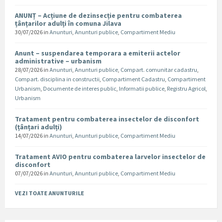
ANUNȚ – Acțiune de dezinsecție pentru combaterea
țânțarilor adulți în comuna Jilava
30/07/2026
in
Anunturi
,
Anunturi publice
,
Compartiment Mediu
Anunt – suspendarea temporara a emiterii actelor
administrative – urbanism
28/07/2026
in
Anunturi
,
Anunturi publice
,
Compart. comunitar cadastru
,
Compart. disciplina in constructii
,
Compartiment Cadastru
,
Compartiment
Urbanism
,
Documente de interes public
,
Informatii publice
,
Registru Agricol
,
Urbanism
Tratament pentru combaterea insectelor de disconfort
(țânțari adulți)
14/07/2026
in
Anunturi
,
Anunturi publice
,
Compartiment Mediu
Tratament AVIO pentru combaterea larvelor insectelor de
disconfort
07/07/2026
in
Anunturi
,
Anunturi publice
,
Compartiment Mediu
VEZI TOATE ANUNTURILE