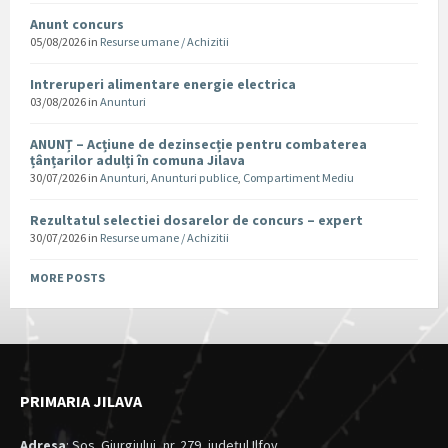
Anunt concurs
05/08/2026
in
Resurse umane / Achizitii
Intreruperi alimentare energie electrica
03/08/2026
in
Anunturi
ANUNȚ – Acțiune de dezinsecție pentru combaterea
țânțarilor adulți în comuna Jilava
30/07/2026
in
Anunturi
,
Anunturi publice
,
Compartiment Mediu
Rezultatul selectiei dosarelor de concurs – expert
30/07/2026
in
Resurse umane / Achizitii
MORE POSTS
PRIMARIA JILAVA
Adresa
: Sos. Giurgiului, nr. 279, judeţul Ilfov