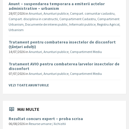
Anunt – suspendarea temporara a emiterii actelor
administrative – urbanism
28/07/2026
in
Anunturi
,
Anunturi publice
,
Compart. comunitar cadastru
,
Compart. disciplina in constructii
,
Compartiment Cadastru
,
Compartiment
Urbanism
,
Documente de interes public
,
Informatii publice
,
Registru Agricol
,
Urbanism
Tratament pentru combaterea insectelor de disconfort
(țânțari adulți)
14/07/2026
in
Anunturi
,
Anunturi publice
,
Compartiment Mediu
Tratament AVIO pentru combaterea larvelor insectelor de
disconfort
07/07/2026
in
Anunturi
,
Anunturi publice
,
Compartiment Mediu
VEZI TOATE ANUNTURILE
MAI MULTE
Rezultat concurs expert – proba scrisa
06/08/2026
in
Resurse umane / Achizitii