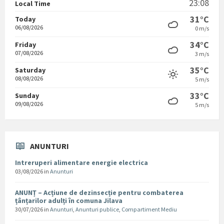
23:08
Local Time
31°C
Today
06/08/2026
0 m/s
34°C
Friday
07/08/2026
3 m/s
35°C
Saturday
08/08/2026
5 m/s
33°C
Sunday
09/08/2026
5 m/s
ANUNTURI
Intreruperi alimentare energie electrica
03/08/2026
in
Anunturi
ANUNȚ – Acțiune de dezinsecție pentru combaterea
țânțarilor adulți în comuna Jilava
30/07/2026
in
Anunturi
,
Anunturi publice
,
Compartiment Mediu