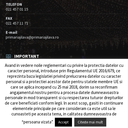
TELEFON
021 457 01 15
FAX
021 457 11 71
E-mail
primariajilava@primariajilava.ro
IMPORTANT
Avand in vedere noile reglementari cu privire la protectia datelor cu
Rezultat concurs expert – proba scrisa
caracter personal, introduse prin Regulamentul UE 2016/679, ce
06/08/2026
in
Resurse umane / Achizitii
reprezinta baza legislatiei privind prelucrarea datelor cu caracter
personal si a protectiei acestor date pentru statele membre UE si
Anunt concurs
care se aplica incepand cu 25 mai 2018, dorim sa reconfirmam
05/08/2026
in
Resurse umane / Achizitii
angajamentul nostru pentru a procesa datele dumneavoastra
personale in mod transparent si cu respectarea tuturor drepturilor
de care beneficiati conform legii. ln acest scop, gasiti in continuare
elementele principale pe care consideram ca este util sa le
cunoasteti pe aceasta tema, in calitatea dumneavoastra de
© 2026 Primăria Comunei Jilava. Dev by
ows.ro
“persoana vizata”.
Accept
Citeste mai mult