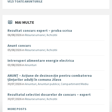
VEZI TOATE ANUNTURILE
MAI MULTE
Rezultat concurs expert – proba scrisa
06/08/2026
in
Resurse umane / Achizitii
Anunt concurs
05/08/2026
in
Resurse umane / Achizitii
Intreruperi alimentare energie electrica
03/08/2026
in
Anunturi
ANUNȚ – Acțiune de dezinsecție pentru combaterea
țânțarilor adulți în comuna Jilava
30/07/2026
in
Anunturi
,
Anunturi publice
,
Compartiment Mediu
Rezultatul selectiei dosarelor de concurs – expert
30/07/2026
in
Resurse umane / Achizitii
MORE POSTS