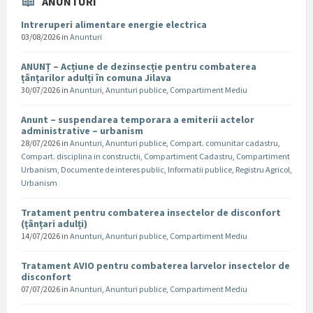
ANUNTURI
Intreruperi alimentare energie electrica
03/08/2026
in
Anunturi
ANUNȚ – Acțiune de dezinsecție pentru combaterea
țânțarilor adulți în comuna Jilava
30/07/2026
in
Anunturi
,
Anunturi publice
,
Compartiment Mediu
Anunt – suspendarea temporara a emiterii actelor
administrative – urbanism
28/07/2026
in
Anunturi
,
Anunturi publice
,
Compart. comunitar cadastru
,
Compart. disciplina in constructii
,
Compartiment Cadastru
,
Compartiment
Urbanism
,
Documente de interes public
,
Informatii publice
,
Registru Agricol
,
Urbanism
Tratament pentru combaterea insectelor de disconfort
(țânțari adulți)
14/07/2026
in
Anunturi
,
Anunturi publice
,
Compartiment Mediu
Tratament AVIO pentru combaterea larvelor insectelor de
disconfort
07/07/2026
in
Anunturi
,
Anunturi publice
,
Compartiment Mediu