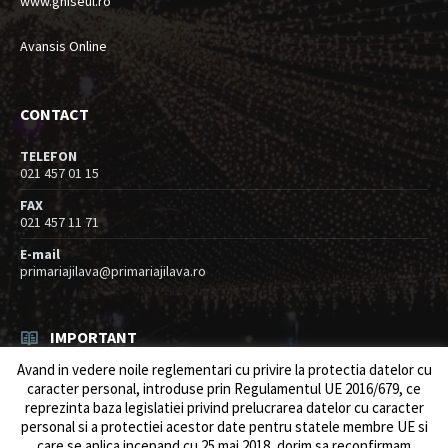
www.ghiseul.ro
Avansis Online
CONTACT
TELEFON
021 457 01 15
FAX
021 457 11 71
E-mail
primariajilava@primariajilava.ro
IMPORTANT
Avand in vedere noile reglementari cu privire la protectia datelor cu
Rezultat concurs expert – proba scrisa
caracter personal, introduse prin Regulamentul UE 2016/679, ce
06/08/2026
in
Resurse umane / Achizitii
reprezinta baza legislatiei privind prelucrarea datelor cu caracter
personal si a protectiei acestor date pentru statele membre UE si
Anunt concurs
care se aplica incepand cu 25 mai 2018, dorim sa reconfirmam