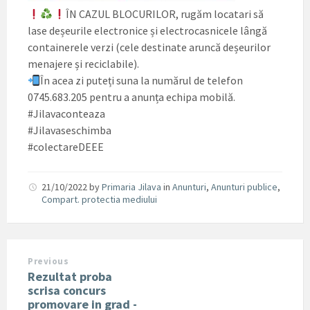
ÎN CAZUL BLOCURILOR, rugăm locatari să
lase deșeurile electronice și electrocasnicele lângă
containerele verzi (cele destinate aruncă deșeurilor
menajere și reciclabile).
În acea zi puteți suna la numărul de telefon
0745.683.205 pentru a anunța echipa mobilă.
#Jilavaconteaza
#Jilavaseschimba
#colectareDEEE
21/10/2022
by
Primaria Jilava
in
Anunturi
,
Anunturi publice
,
Compart. protectia mediului
Previous
Rezultat proba
scrisa concurs
promovare in grad -