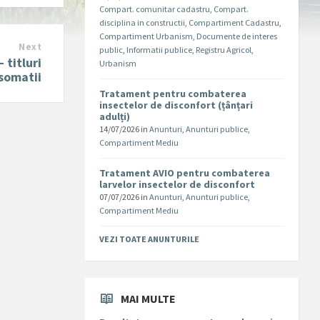
Compart. comunitar cadastru
,
Compart.
disciplina in constructii
,
Compartiment Cadastru
,
Compartiment Urbanism
,
Documente de interes
Next
public
,
Informatii publice
,
Registru Agricol
,
 titluri
Urbanism
 somatii
Tratament pentru combaterea
insectelor de disconfort (țânțari
adulți)
14/07/2026
in
Anunturi
,
Anunturi publice
,
Compartiment Mediu
Tratament AVIO pentru combaterea
larvelor insectelor de disconfort
07/07/2026
in
Anunturi
,
Anunturi publice
,
Compartiment Mediu
VEZI TOATE ANUNTURILE
MAI MULTE