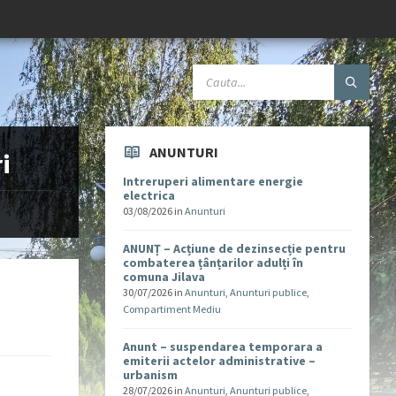
ANUNTURI
i
Intreruperi alimentare energie
electrica
03/08/2026
in
Anunturi
ANUNȚ – Acțiune de dezinsecție pentru
combaterea țânțarilor adulți în
comuna Jilava
30/07/2026
in
Anunturi
,
Anunturi publice
,
Compartiment Mediu
Anunt – suspendarea temporara a
emiterii actelor administrative –
urbanism
28/07/2026
in
Anunturi
,
Anunturi publice
,