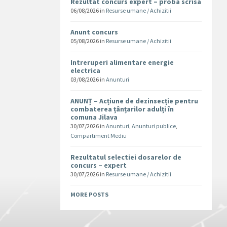
Rezultat concurs expert – proba scrisa
06/08/2026
in
Resurse umane / Achizitii
Anunt concurs
05/08/2026
in
Resurse umane / Achizitii
Intreruperi alimentare energie
electrica
03/08/2026
in
Anunturi
ANUNȚ – Acțiune de dezinsecție pentru
combaterea țânțarilor adulți în
comuna Jilava
30/07/2026
in
Anunturi
,
Anunturi publice
,
Compartiment Mediu
Rezultatul selectiei dosarelor de
concurs – expert
30/07/2026
in
Resurse umane / Achizitii
MORE POSTS