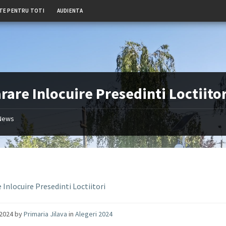
TE PENTRU TOTI
AUDIENTA
rare Inlocuire Presedinti Loctiitor
News
 Inlocuire Presedinti Loctiitori
/2024
by
Primaria Jilava
in
Alegeri 2024