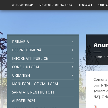
#E-FUNCTIONAR:
MONITORUL OFICIAL LOCAL
LEGEA 544
SANATA
PRIMĂRIA
Anun
DESPRE COMUNĂ
Home
/
INFORMATII PUBLICE
CONSILIU LOCAL
URBANISM
Comuna J
MONITORUL OFICIAL LOCAL
prin PNR
școlare 
SANATATE PENTRU TOTI
NAȚIONA
ALEGERI 2024