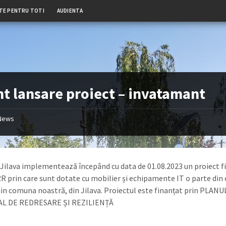
TE PENTRU TOTI
AUDIENTA
t lansare proiect – invatamant
News
ilava implementează începând cu data de 01.08.2023 un proiect f
R prin care sunt dotate cu mobilier și echipamente IT o parte din 
din comuna noastră, din Jilava. Proiectul este finanțat prin PLANU
L DE REDRESARE ȘI REZILIENȚĂ