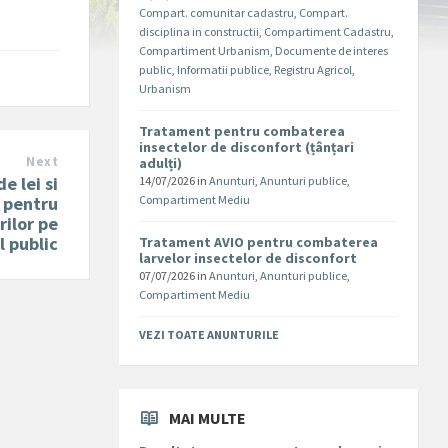
Compart. comunitar cadastru
,
Compart.
disciplina in constructii
,
Compartiment Cadastru
,
Compartiment Urbanism
,
Documente de interes
public
,
Informatii publice
,
Registru Agricol
,
Urbanism
Tratament pentru combaterea
insectelor de disconfort (țânțari
Next
adulți)
e lei si
14/07/2026
in
Anunturi
,
Anunturi publice
,
, pentru
Compartiment Mediu
ilor pe
 public
Tratament AVIO pentru combaterea
larvelor insectelor de disconfort
07/07/2026
in
Anunturi
,
Anunturi publice
,
Compartiment Mediu
VEZI TOATE ANUNTURILE
MAI MULTE