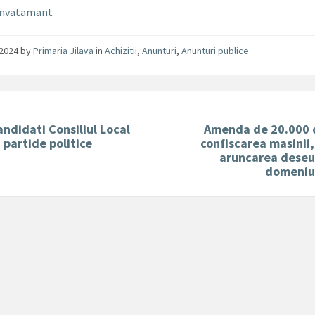
 invatamant
/2024
by
Primaria Jilava
in
Achizitii
,
Anunturi
,
Anunturi publice
andidati Consiliul Local
Amenda de 20.000 d
– partide politice
confiscarea masinii
aruncarea deseur
domeniul