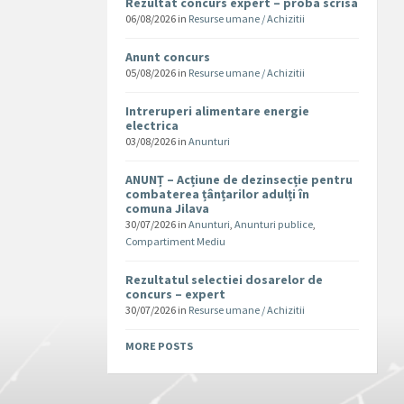
Rezultat concurs expert – proba scrisa
06/08/2026
in
Resurse umane / Achizitii
Anunt concurs
05/08/2026
in
Resurse umane / Achizitii
Intreruperi alimentare energie
electrica
03/08/2026
in
Anunturi
ANUNȚ – Acțiune de dezinsecție pentru
combaterea țânțarilor adulți în
comuna Jilava
30/07/2026
in
Anunturi
,
Anunturi publice
,
Compartiment Mediu
Rezultatul selectiei dosarelor de
concurs – expert
30/07/2026
in
Resurse umane / Achizitii
MORE POSTS