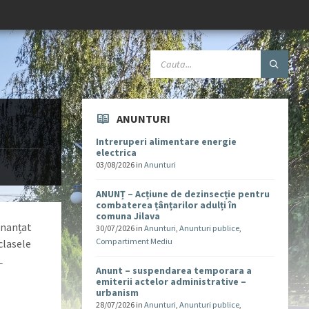
ANUNTURI
Intreruperi alimentare energie
electrica
03/08/2026
in
Anunturi
ANUNȚ – Acțiune de dezinsecție pentru
combaterea țânțarilor adulți în
comuna Jilava
inanțat
30/07/2026
in
Anunturi
,
Anunturi publice
,
Compartiment Mediu
clasele
L
Anunt – suspendarea temporara a
emiterii actelor administrative –
urbanism
28/07/2026
in
Anunturi
,
Anunturi publice
,