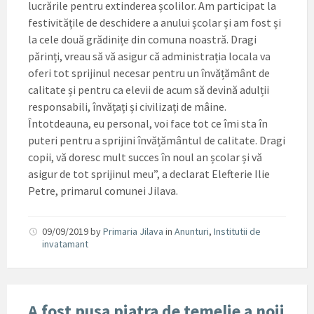
lucrările pentru extinderea școlilor. Am participat la
festivitățile de deschidere a anului școlar și am fost și
la cele două grădinițe din comuna noastră. Dragi
părinți, vreau să vă asigur că administrația locala va
oferi tot sprijinul necesar pentru un învățământ de
calitate și pentru ca elevii de acum să devină adulții
responsabili, învățați și civilizați de mâine.
Întotdeauna, eu personal, voi face tot ce îmi sta în
puteri pentru a sprijini învățământul de calitate. Dragi
copii, vă doresc mult succes în noul an școlar și vă
asigur de tot sprijinul meu”, a declarat Elefterie Ilie
Petre, primarul comunei Jilava.
09/09/2019
by
Primaria Jilava
in
Anunturi
,
Institutii de
invatamant
A fost pusa piatra de temelie a noii