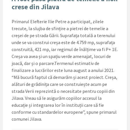
crese din Jilava
Primarul Elefterie Ilie Petre a participat, zilele
trecute, la slujba de sfințire a pietrei de temelie a
creșei de pe strada Gării. Suprafața totală a terenului
unde se va construi creșa este de 4.759 mp, suprafața
construită, 421 mp, iar regimul de înălțime va fi P+ 1E.
Creșa va avea și un spațiu verde amenajat, locuri de
joacă, dar și o parcare.Termenul estimativ de
finalizare a lucrărilor este luna august a anului 2021.
“Mă bucură faptul că demarăm și acest proiect. Creșa,
alături de grădinița care se construiește acum pe
strada Verii reprezintă o necesitate pentru copiii din
Jilava. Vreau să le asigurăm copiilor accesul la
educație și integrarea lor în instituții care să fie
conforme cu standardelor europene”, spune primarul
comunei Jilava.