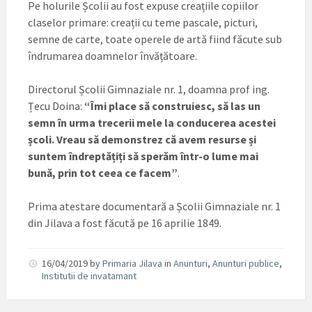
Pe holurile Școlii au fost expuse creațiile copiilor
claselor primare: creații cu teme pascale, picturi,
semne de carte, toate operele de artă fiind făcute sub
îndrumarea doamnelor învățătoare.
Directorul Școlii Gimnaziale nr. 1, doamna prof ing.
Țecu Doina:
“Îmi place să construiesc, să las un
semn în urma trecerii mele la conducerea acestei
școli. Vreau să demonstrez că avem resurse și
suntem îndreptățiți să sperăm într-o lume mai
bună, prin tot ceea ce facem”
.
Prima atestare documentară a Școlii Gimnaziale nr. 1
din Jilava a fost făcută pe 16 aprilie 1849.
16/04/2019
by
Primaria Jilava
in
Anunturi
,
Anunturi publice
,
Institutii de invatamant