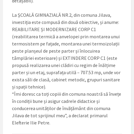
detașabil).
La ȘCOALĂ GIMNAZIALĂ NR.2, din comuna Jilava,
investiția este compusă din două obiective, și anume:
REABILITARE ȘI MODERNIZARE CORP C1
(reabilitarea termică a anvelopei prin montarea unui
termosistem pe fațade, montarea unei termoizolații
peste planșeul de peste parter și înlocuirea
tâmplăriei exterioare) și EXTINDERE CORP C1 (este
propusă realizarea unei clădiri cu regim de înălțime
parter și un etaj, suprafața utilă – 707.53 mp, unde vor
exista săli de clasă, cabinet metodic, grupuri sanitare
și spații tehnice).
“Îmi doresc ca toți copiii din comuna noastră să învețe
în condiții bune și asigur cadrele didactice și
conducerea unităților de învățământ din comuna
Jilava de tot sprijinul meu”, a declarat primarul
Elefterie Ilie Petre.