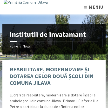
MENIU
Institutii de invatamant
Home
News
/
REABILITARE, MODERNIZARE ȘI
DOTAREA CELOR DOUĂ ȘCOLI DIN
COMUNA JILAVA
Lucrări de reabilitare, modernizare și dotare încep la
ambele școli din comuna Jilava . Primarul Elefterie Ilie
Petre a participat la slujba de sfințire a noilor