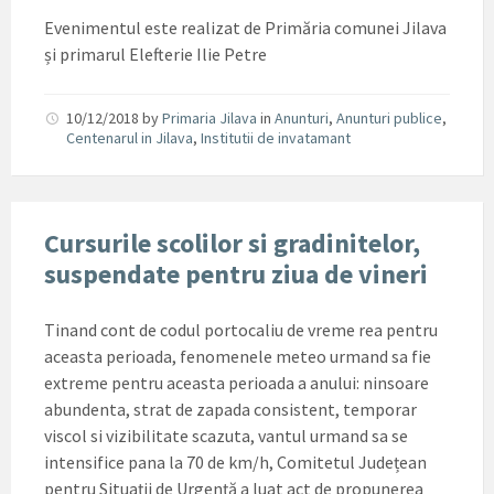
Evenimentul este realizat de Primăria comunei Jilava
și primarul Elefterie Ilie Petre
10/12/2018
by
Primaria Jilava
in
Anunturi
,
Anunturi publice
,
Centenarul in Jilava
,
Institutii de invatamant
Cursurile scolilor si gradinitelor,
suspendate pentru ziua de vineri
Tinand cont de codul portocaliu de vreme rea pentru
aceasta perioada, fenomenele meteo urmand sa fie
extreme pentru aceasta perioada a anului: ninsoare
abundenta, strat de zapada consistent, temporar
viscol si vizibilitate scazuta, vantul urmand sa se
intensifice pana la 70 de km/h, Comitetul Județean
pentru Situații de Urgență a luat act de propunerea