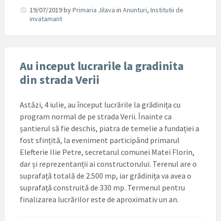
19/07/2019
by
Primaria Jilava
in
Anunturi
,
Institutii de
invatamant
Au inceput lucrarile la gradinita
din strada Verii
Astăzi, 4 iulie, au început lucrările la grădinița cu
program normal de pe strada Verii. Înainte ca
șantierul să fie deschis, piatra de temelie a fundației a
fost sfințită, la eveniment participând primarul
Elefterie Ilie Petre, secretarul comunei Matei Florin,
dar și reprezentanții ai constructorului. Terenul are o
suprafață totală de 2.500 mp, iar grădinița va avea o
suprafață construită de 330 mp. Termenul pentru
finalizarea lucrărilor este de aproximativ un an.