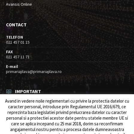
Avansis Online
CONTACT
TELEFON
021 457 01 15
FAX
021 457 11 71
E-mail
primariajilava@primariajilava.ro
IMPORTANT
Avand in vedere noile reglementari cu privire la protectia datelor cu
Rezultat concurs expert – proba scrisa
caracter personal, introduse prin Regulamentul UE 2016/679, ce
06/08/2026
in
Resurse umane / Achizitii
reprezinta baza legislatiei privind prelucrarea datelor cu caracter
personal si a protectiei acestor date pentru statele membre UE si
Anunt concurs
care se aplica incepand cu 25 mai 2018, dorim sa reconfirmam
05/08/2026
in
Resurse umane / Achizitii
angajamentul nostru pentru a procesa datele dumneavoastra