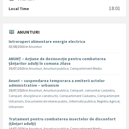
18:01
Local Time
ANUNTURI
Intreruperi alimentare energie electrica
03/08/2026
in
Anunturi
ANUNȚ – Acțiune de dezinsecție pentru combaterea
țânțarilor adulți în comuna Jilava
30/07/2026
in
Anunturi
,
Anunturi publice
,
Compartiment Mediu
Anunt – suspendarea temporara a emiterii actelor
administrative – urbanism
28/07/2026
in
Anunturi
,
Anunturi publice
,
Compart. comunitar cadastru
,
Compart. disciplina in constructii
,
Compartiment Cadastru
,
Compartiment
Urbanism
,
Documente de interes public
,
Informatii publice
,
Registru Agricol
,
Urbanism
Tratament pentru combaterea insectelor de disconfort
(țânțari adulți)
14/07/2026
in
Anunturi
,
Anunturi publice
,
Compartiment Mediu