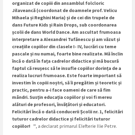
organizat de copiii din ansamblul folcloric
Jilaveancă (coordonat de doamnele prof. Velicu
Mihaela și Reghini Maria) și de cei din trupele de
dans Future Kids și Rain Drops, sub coordonarea
școlii de dans World Dance. Am ascultat frumoasa
interpretare a Alexandrei Tufănescu și am văzut și
creațiile copiilor din clasele I- IV, lucrări cu teme
pascale și nu numai, foarte bine realizate. Mă înclin
încă o dată în fața cadrelor didactice și mă bucură
faptul că reușesc să le insufle copiilor dorința de a
realiza lucruri frumoase. Este foarte important să
investim în copiii noștri, să îi pregătim și teoretic și
practic, pentru a-i face oameni de care să fim
mândri. Susțin educația copiilor și voi fi mereu
alături de profesori, învățători și educatori.
Felicitări încă o dată conducerii Școlii nr. 1, felicitări
tuturor cadrelor didactice și felicitări tuturor
copiilor! ”
, a declarat primarul Elefterie Ilie Petre.