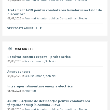
Tratament AVIO pentru combaterea larvelor insectelor de
disconfort
07/07/2026
in
Anunturi
,
Anunturi publice
,
Compartiment Mediu
VEZI TOATE ANUNTURILE
MAI MULTE
Rezultat concurs expert – proba scrisa
06/08/2026
in
Resurse umane / Achizitii
Anunt concurs
05/08/2026
in
Resurse umane / Achizitii
Intreruperi alimentare energie electrica
03/08/2026
in
Anunturi
ANUNȚ – Acțiune de dezinsecție pentru combaterea
țânțarilor adulți în comuna Jilava
30/07/2026
in
Anunturi
,
Anunturi publice
,
Compartiment Mediu