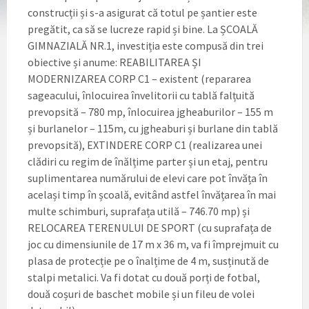
construcții și s-a asigurat că totul pe șantier este
pregătit, ca să se lucreze rapid și bine. La ȘCOALĂ
GIMNAZIALĂ NR.1, investiția este compusă din trei
obiective și anume: REABILITAREA ȘI
MODERNIZAREA CORP C1 – existent (repararea
sageacului, înlocuirea învelitorii cu tablă falțuită
prevopsită – 780 mp, înlocuirea jgheaburilor – 155 m
și burlanelor – 115m, cu jgheaburi și burlane din tablă
prevopsită), EXTINDERE CORP C1 (realizarea unei
clădiri cu regim de înălțime parter și un etaj, pentru
suplimentarea numărului de elevi care pot învăța în
același timp în școală, evitând astfel învățarea în mai
multe schimburi, suprafața utilă – 746.70 mp) și
RELOCAREA TERENULUI DE SPORT (cu suprafața de
joc cu dimensiunile de 17 m x 36 m, va fi împrejmuit cu
plasa de protecție pe o înalțime de 4 m, susținută de
stalpi metalici. Va fi dotat cu două porți de fotbal,
două coșuri de baschet mobile și un fileu de volei