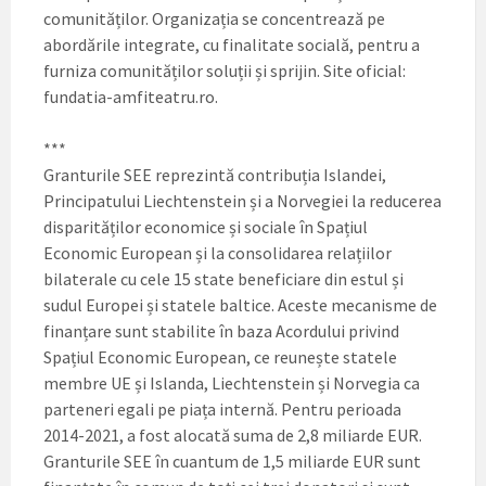
comunităților. Organizația se concentrează pe
abordările integrate, cu finalitate socială, pentru a
furniza comunităților soluții și sprijin. Site oficial:
fundatia-amfiteatru.ro.
***
Granturile SEE reprezintă contribuția Islandei,
Principatului Liechtenstein și a Norvegiei la reducerea
disparităților economice și sociale în Spațiul
Economic European și la consolidarea relațiilor
bilaterale cu cele 15 state beneficiare din estul și
sudul Europei și statele baltice. Aceste mecanisme de
finanțare sunt stabilite în baza Acordului privind
Spațiul Economic European, ce reunește statele
membre UE și Islanda, Liechtenstein și Norvegia ca
parteneri egali pe piața internă. Pentru perioada
2014-2021, a fost alocată suma de 2,8 miliarde EUR.
Granturile SEE în cuantum de 1,5 miliarde EUR sunt