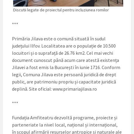
Discutii legate de proiectul pentru incluziunea romilor
***
Primăria Jilava este o comună situată în sudul
județului Ilfov. Localitatea are o populație de 10.500
locuitori și o suprafață de 26.76 km2. Cel mai vechi
document cunoscut până acum care atestă existența
Jilavei a fost emis la București în iunie 1716. Conform
legii, Comuna Jilava este persoană juridică de drept
public, are patrimoniu propriu și capacitate juridică
deplină. Site oficial: www.primariajilava.ro
***
Fundația Amfiteatru dezvoltă programe, proiecte și
parteneriate la nivel local, național și internațional,
în scopul afirmării resurselor antropice și naturale ale