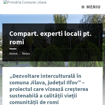
MENIU
Compart. experti locali pt.
romi
Home
News
/
„Dezvoltare interculturală în
comuna Jilava, județul Ilfov” –
proiectul care vizează creșterea
sustenabilă a calității vieții
comunității de romi