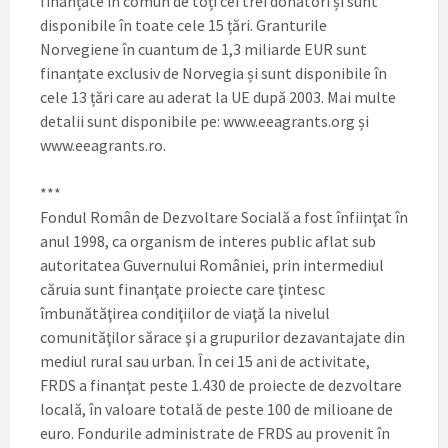
finanțate în comun de toți cei trei donatori și sunt
disponibile în toate cele 15 țări. Granturile
Norvegiene în cuantum de 1,3 miliarde EUR sunt
finanțate exclusiv de Norvegia și sunt disponibile în
cele 13 țări care au aderat la UE după 2003. Mai multe
detalii sunt disponibile pe: www.eeagrants.org și
www.eeagrants.ro.
***
Fondul Român de Dezvoltare Socială a fost înfiinţat în
anul 1998, ca organism de interes public aflat sub
autoritatea Guvernului României, prin intermediul
căruia sunt finanţate proiecte care ţintesc
îmbunătăţirea condiţiilor de viaţă la nivelul
comunităţilor sărace şi a grupurilor dezavantajate din
mediul rural sau urban. În cei 15 ani de activitate,
FRDS a finanţat peste 1.430 de proiecte de dezvoltare
locală, în valoare totală de peste 100 de milioane de
euro. Fondurile administrate de FRDS au provenit în