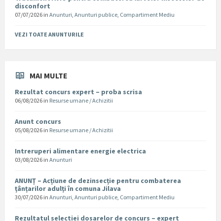
disconfort
07/07/2026
in
Anunturi
,
Anunturi publice
,
Compartiment Mediu
VEZI TOATE ANUNTURILE
MAI MULTE
Rezultat concurs expert – proba scrisa
06/08/2026
in
Resurse umane / Achizitii
Anunt concurs
05/08/2026
in
Resurse umane / Achizitii
Intreruperi alimentare energie electrica
03/08/2026
in
Anunturi
ANUNȚ – Acțiune de dezinsecție pentru combaterea
țânțarilor adulți în comuna Jilava
30/07/2026
in
Anunturi
,
Anunturi publice
,
Compartiment Mediu
Rezultatul selectiei dosarelor de concurs – expert