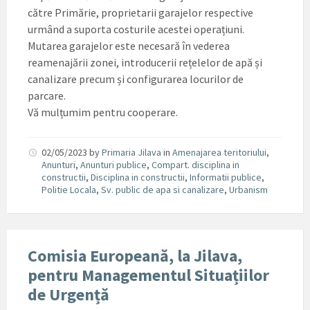
către Primărie, proprietarii garajelor respective
urmând a suporta costurile acestei operațiuni.
Mutarea garajelor este necesară în vederea
reamenajării zonei, introducerii rețelelor de apă și
canalizare precum și configurarea locurilor de
parcare.
Vă mulțumim pentru cooperare.
02/05/2023
by
Primaria Jilava
in
Amenajarea teritoriului
,
Anunturi
,
Anunturi publice
,
Compart. disciplina in
constructii
,
Disciplina in constructii
,
Informatii publice
,
Politie Locala
,
Sv. public de apa si canalizare
,
Urbanism
Comisia Europeană, la Jilava,
pentru Managementul Situațiilor
de Urgență