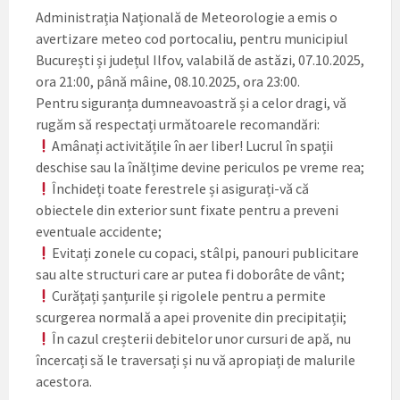
Administrația Națională de Meteorologie a emis o
avertizare meteo cod portocaliu, pentru municipiul
București și județul Ilfov, valabilă de astăzi, 07.10.2025,
ora 21:00, până mâine, 08.10.2025, ora 23:00.
Pentru siguranța dumneavoastră și a celor dragi, vă
rugăm să respectați următoarele recomandări:
Amânați activitățile în aer liber! Lucrul în spații
deschise sau la înălțime devine periculos pe vreme rea;
Închideți toate ferestrele și asigurați-vă că
obiectele din exterior sunt fixate pentru a preveni
eventuale accidente;
Evitați zonele cu copaci, stâlpi, panouri publicitare
sau alte structuri care ar putea fi doborâte de vânt;
Curățați șanțurile și rigolele pentru a permite
scurgerea normală a apei provenite din precipitații;
În cazul creșterii debitelor unor cursuri de apă, nu
încercați să le traversați și nu vă apropiați de malurile
acestora.