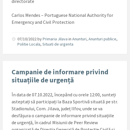
directorate
Carlos Mendes – Portuguese National Authority for
Emergency and Civil Protection
07/10/2022
by
Primaria Jilava
in
Anunturi
,
Anunturi publice
,
Politie Locala
,
Situati de urgenta
Campanie de informare privind
situațiile de urgență
În data de 07.10.2022, începând cu orele 12:00, sunteți
asteptați să participați la Baza Sportivă situată pe str.
Stadionului, Com. Jilava, județ Ilfov, unde se va
desfășura o campanie de informare privind situațiile
de urgență, în cadrul Misiunii de Peer Review
organizată de Direcția Generală de Protecție Civilă și