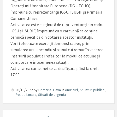
Operațiuni Umanitare Europene (DG – ECHO),
împreună cu reprezentanții IGSU, ISUBIF și Primăria
Comunei Jilava.
Activitatea este susținută de reprezentanți din cadrul
IGSU și ISUBIF, împreună cu o caravană ce conține
tehnică specifică din dotarea acestor instituții.
Vor fi efectuate exerciții demonstrative, prin
simularea unui incendiu și a unui cutremur în vederea
instruirii populației referitor la modul de acțiune și
comportare în asemenea situații.
Activitatea caravanei se va desfășura până la orele
17:00
03/10/2022
by
Primaria Jilava
in
Anunturi
,
Anunturi publice
,
Politie Locala
,
Situati de urgenta