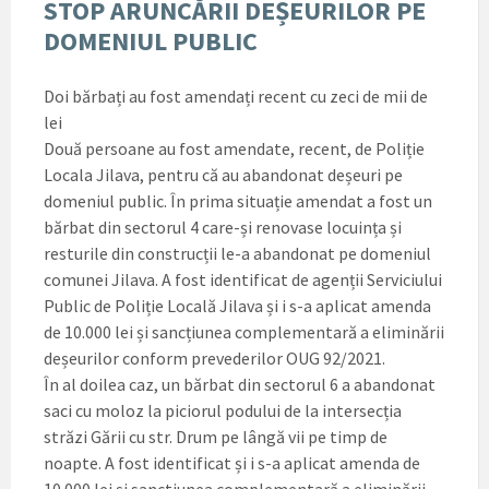
STOP ARUNCĂRII DEȘEURILOR PE
DOMENIUL PUBLIC
Doi bărbați au fost amendați recent cu zeci de mii de
lei
Două persoane au fost amendate, recent, de Poliție
Locala Jilava, pentru că au abandonat deșeuri pe
domeniul public. În prima situație amendat a fost un
bărbat din sectorul 4 care-și renovase locuința și
resturile din construcții le-a abandonat pe domeniul
comunei Jilava. A fost identificat de agenții Serviciului
Public de Poliție Locală Jilava și i s-a aplicat amenda
de 10.000 lei și sancțiunea complementară a eliminării
deșeurilor conform prevederilor OUG 92/2021.
În al doilea caz, un bărbat din sectorul 6 a abandonat
saci cu moloz la piciorul podului de la intersecția
străzi Gării cu str. Drum pe lângă vii pe timp de
noapte. A fost identificat și i s-a aplicat amenda de