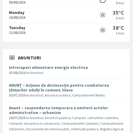
09/08/2026
5 m/s
35°C
Monday
10/08/2026
2 m/s
38°C
Tuesday
11/08/2026
1 m/s
ANUNTURI
Intreruperi alimentare energie electrica
03/08/2026
in
Anunturi
ANUNȚ – Acțiune de dezinsecție pentru combaterea
țânțarilor adulți în comuna Jilava
30/07/2026
in
Anunturi
,
Anunturi publice
,
Compartiment Mediu
Anunt – suspendarea temporara a emiterii actelor
administrative – urbanism
28/07/2026
in
Anunturi
,
Anunturi publice
,
Compart. comunitar cadastru
,
Compart. disciplina in constructii
,
Compartiment Cadastru
,
Compartiment
Urbanism
,
Documente de interes public
,
Informatii publice
,
Registru Agricol
,