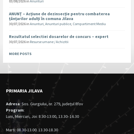
03/08/2026
in
Anunturi
ANUNȚ – Acțiune de dezinsecție pentru combaterea
țânțarilor adulți în comuna Jilava
30/07/2026
in
Anunturi
,
Anunturi publice
,
Compartiment Mediu
Rezultatul selectiei dosarelor de concurs – expert
30/07/2026
in
Resurse umane / Achizitii
MORE POSTS
PRIMARIA JILAVA
Adresa
: Sos. Giurgiului, nr. 279, judeţul Ilfov
Program
:
Luni, Miercuri, Joi: 8:30-13:00, 13.30- 16.30
Marti: 08.30-13.00. 13.30-18.30