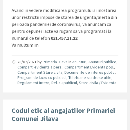
Avand in vedere modificarea programului si incetarea
unor restrictii impuse de starea de urgenta/alerta din
perioada pandemiei de coronavirus, va anuntam ca
pentru depuneri acte va rugam sa va programati la
numarul de telefon
021.457.11.22
.
Va multumim
28/07/2021
by
Primaria Jilava
in
Anunturi
,
Anunturi publice
,
Compart. evidenta a pers.
,
Compartiment Evidenta pop.
,
Compartiment Stare civila
,
Documente de interes public
,
Program de lucru cu publicul, Telefoane si adrese utile
,
Regulament intern
,
Rel. cu publicul
,
Stare civila / Evidenta
Codul etic al angajatilor Primariei
Comunei Jilava