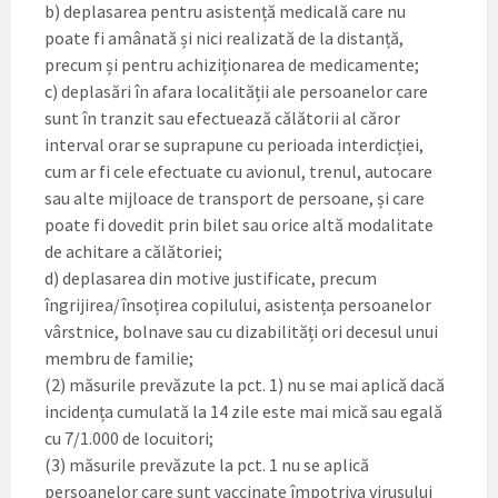
b) deplasarea pentru asistență medicală care nu
poate fi amânată și nici realizată de la distanță,
precum și pentru achiziționarea de medicamente;
c) deplasări în afara localității ale persoanelor care
sunt în tranzit sau efectuează călătorii al căror
interval orar se suprapune cu perioada interdicției,
cum ar fi cele efectuate cu avionul, trenul, autocare
sau alte mijloace de transport de persoane, și care
poate fi dovedit prin bilet sau orice altă modalitate
de achitare a călătoriei;
d) deplasarea din motive justificate, precum
îngrijirea/însoțirea copilului, asistența persoanelor
vârstnice, bolnave sau cu dizabilități ori decesul unui
membru de familie;
(2) măsurile prevăzute la pct. 1) nu se mai aplică dacă
incidența cumulată la 14 zile este mai mică sau egală
cu 7/1.000 de locuitori;
(3) măsurile prevăzute la pct. 1 nu se aplică
persoanelor care sunt vaccinate împotriva virusului