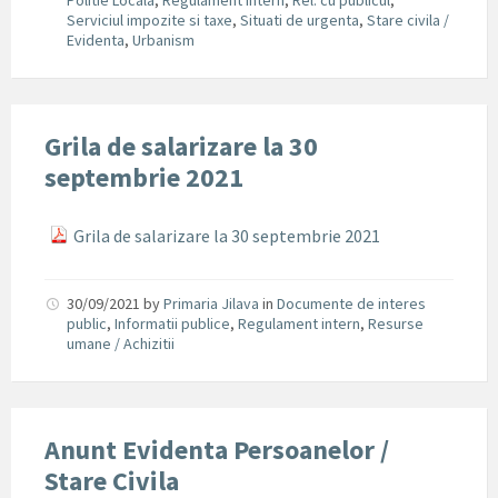
Politie Locala
,
Regulament intern
,
Rel. cu publicul
,
Serviciul impozite si taxe
,
Situati de urgenta
,
Stare civila /
Evidenta
,
Urbanism
Grila de salarizare la 30
septembrie 2021
Grila de salarizare la 30 septembrie 2021
30/09/2021
by
Primaria Jilava
in
Documente de interes
public
,
Informatii publice
,
Regulament intern
,
Resurse
umane / Achizitii
Anunt Evidenta Persoanelor /
Stare Civila