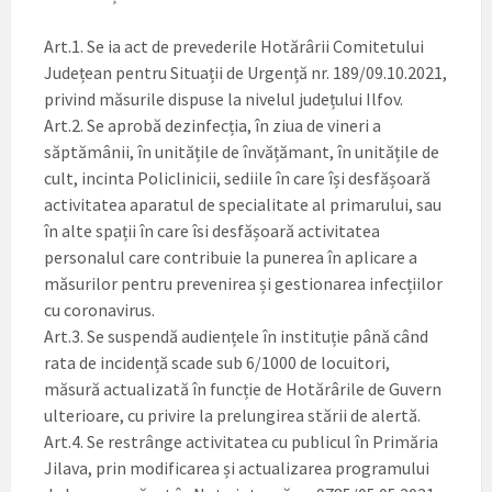
Art.1. Se ia act de prevederile Hotărârii Comitetului
Județean pentru Situații de Urgență nr. 189/09.10.2021,
privind măsurile dispuse la nivelul județului Ilfov.
Art.2. Se aprobă dezinfecția, în ziua de vineri a
săptămânii, în unitățile de învățămant, în unitățile de
cult, incinta Policlinicii, sediile în care își desfășoară
activitatea aparatul de specialitate al primarului, sau
în alte spații în care îsi desfășoară activitatea
personalul care contribuie la punerea în aplicare a
măsurilor pentru prevenirea și gestionarea infecțiilor
cu coronavirus.
Art.3. Se suspendă audiențele în instituție până când
rata de incidență scade sub 6/1000 de locuitori,
măsură actualizată în funcție de Hotărârile de Guvern
ulterioare, cu privire la prelungirea stării de alertă.
Art.4. Se restrânge activitatea cu publicul în Primăria
Jilava, prin modificarea și actualizarea programului