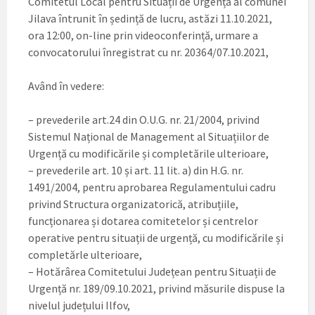
Comitetul Local pentru Situații de Urgență al comunei
Jilava întrunit în ședință de lucru, astăzi 11.10.2021,
ora 12:00, on-line prin videoconferință, urmare a
convocatorului înregistrat cu nr. 20364/07.10.2021,
Având în vedere:
– prevederile art.24 din O.U.G. nr. 21/2004, privind
Sistemul Național de Management al Situațiilor de
Urgență cu modificările și completările ulterioare,
– prevederile art. 10 și art. 11 lit. a) din H.G. nr.
1491/2004, pentru aprobarea Regulamentului cadru
privind Structura organizatorică, atribuțiile,
funcționarea și dotarea comitetelor și centrelor
operative pentru situații de urgență, cu modificările și
completărle ulterioare,
– Hotărârea Comitetului Județean pentru Situații de
Urgență nr. 189/09.10.2021, privind măsurile dispuse la
nivelul județului Ilfov,