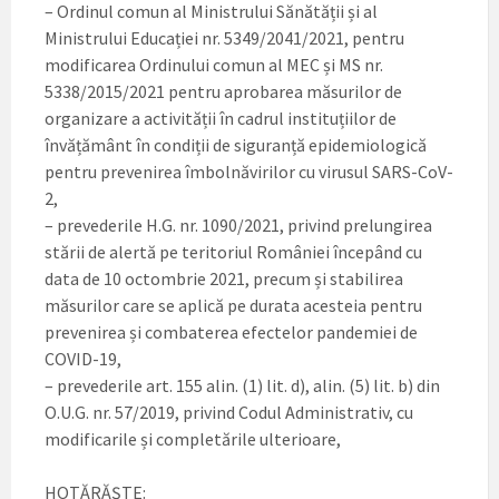
– Ordinul comun al Ministrului Sănătății și al
Ministrului Educației nr. 5349/2041/2021, pentru
modificarea Ordinului comun al MEC și MS nr.
5338/2015/2021 pentru aprobarea măsurilor de
organizare a activității în cadrul instituțiilor de
învățământ în condiții de siguranță epidemiologică
pentru prevenirea îmbolnăvirilor cu virusul SARS-CoV-
2,
– prevederile H.G. nr. 1090/2021, privind prelungirea
stării de alertă pe teritoriul României începând cu
data de 10 octombrie 2021, precum și stabilirea
măsurilor care se aplică pe durata acesteia pentru
prevenirea și combaterea efectelor pandemiei de
COVID-19,
– prevederile art. 155 alin. (1) lit. d), alin. (5) lit. b) din
O.U.G. nr. 57/2019, privind Codul Administrativ, cu
modificarile și completările ulterioare,
HOTĂRĂȘTE: