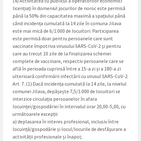
(4) Activitatea cu publicul a operatorilor economici
licențiați în domeniul jocurilor de noroc este permisă
până la 50% din capacitatea maximă a spațiului până
când incidența cumulată la 14 zile în comuna Jilava
este mai mică de 6/1.000 de locuitori. Participarea
este permisă doar pentru persoanele care sunt
vaccinate împotriva virusului SARS-CoV-2 și pentru
care au trecut 10 zile de la finalizarea schemei
complete de vaccinare, respectiv persoanele care se
află în perioada cuprinsă între a 15-a zi și a 180-a zi
ulterioară confirmării infectării cu virusul SARS-CoV-2.
Art. 7. (1) Dacă incidența cumulată la 14 zile, la nivelul
comunei Jilava, depășește 7,5/1.000 de locuitori se
interzice circulația persoanelor în afara
locuinței/gospodăriei în intervalul orar 20,00-5,00, cu
următoarele excepții:
a) deplasarea în interes profesional, inclusiv între
locuință/gospodărie și locul/locurile de desfășurare a
activității profesionale și înapoi;