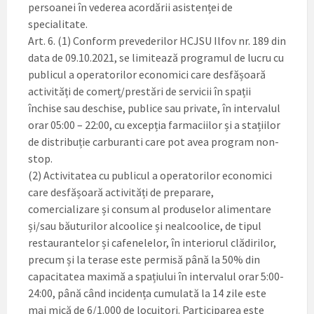
persoanei în vederea acordării asistenței de
specialitate.
Art. 6. (1) Conform prevederilor HCJSU Ilfov nr. 189 din
data de 09.10.2021, se limitează programul de lucru cu
publicul a operatorilor economici care desfășoară
activități de comerț/prestări de servicii în spații
închise sau deschise, publice sau private, în intervalul
orar 05:00 – 22:00, cu excepția farmaciilor și a stațiilor
de distribuție carburanti care pot avea program non-
stop.
(2) Activitatea cu publicul a operatorilor economici
care desfășoară activități de preparare,
comercializare și consum al produselor alimentare
și/sau băuturilor alcoolice și nealcoolice, de tipul
restaurantelor și cafenelelor, în interiorul clădirilor,
precum și la terase este permisă până la 50% din
capacitatea maximă a spațiului în intervalul orar 5:00-
24:00, până când incidența cumulată la 14 zile este
mai mică de 6/1.000 de locuitori. Participarea este