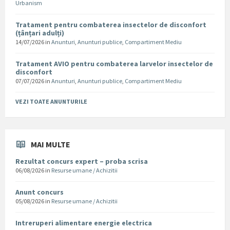
Urbanism
Tratament pentru combaterea insectelor de disconfort
(țânțari adulți)
14/07/2026
in
Anunturi
,
Anunturi publice
,
Compartiment Mediu
Tratament AVIO pentru combaterea larvelor insectelor de
disconfort
07/07/2026
in
Anunturi
,
Anunturi publice
,
Compartiment Mediu
VEZI TOATE ANUNTURILE
MAI MULTE
Rezultat concurs expert – proba scrisa
06/08/2026
in
Resurse umane / Achizitii
Anunt concurs
05/08/2026
in
Resurse umane / Achizitii
Intreruperi alimentare energie electrica