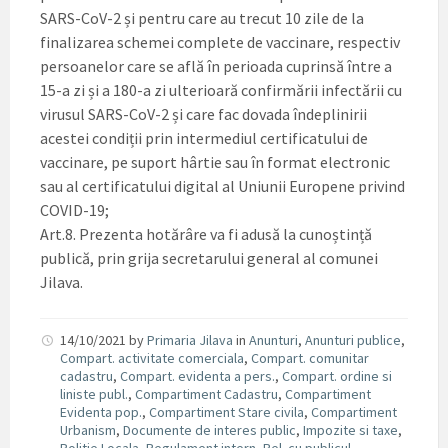
SARS-CoV-2 și pentru care au trecut 10 zile de la
finalizarea schemei complete de vaccinare, respectiv
persoanelor care se află în perioada cuprinsă între a
15-a zi și a 180-a zi ulterioară confirmării infectării cu
virusul SARS-CoV-2 și care fac dovada îndeplinirii
acestei condiții prin intermediul certificatului de
vaccinare, pe suport hârtie sau în format electronic
sau al certificatului digital al Uniunii Europene privind
COVID-19;
Art.8. Prezenta hotărâre va fi adusă la cunoștință
publică, prin grija secretarului general al comunei
Jilava.
14/10/2021
by
Primaria Jilava
in
Anunturi
,
Anunturi publice
,
Compart. activitate comerciala
,
Compart. comunitar
cadastru
,
Compart. evidenta a pers.
,
Compart. ordine si
liniste publ.
,
Compartiment Cadastru
,
Compartiment
Evidenta pop.
,
Compartiment Stare civila
,
Compartiment
Urbanism
,
Documente de interes public
,
Impozite si taxe
,