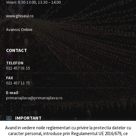
Vineri: 8:30-13:00, 13.30 – 14.00
www.ghiseul.ro
Avansis Online
CONTACT
TELEFON
021 457 01 15
FAX
021 457 11 71
E-mail
primariajilava@primariajilava.ro
IMPORTANT
Avand in vedere noile reglementari cu privire la protectia datelor cu
Rezultat concurs expert – proba scrisa
caracter personal, introduse prin Regulamentul UE 2016/679, ce
06/08/2026
in
Resurse umane / Achizitii