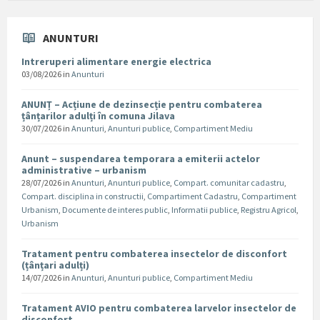
ANUNTURI
Intreruperi alimentare energie electrica
03/08/2026
in
Anunturi
ANUNȚ – Acțiune de dezinsecție pentru combaterea
țânțarilor adulți în comuna Jilava
30/07/2026
in
Anunturi
,
Anunturi publice
,
Compartiment Mediu
Anunt – suspendarea temporara a emiterii actelor
administrative – urbanism
28/07/2026
in
Anunturi
,
Anunturi publice
,
Compart. comunitar cadastru
,
Compart. disciplina in constructii
,
Compartiment Cadastru
,
Compartiment
Urbanism
,
Documente de interes public
,
Informatii publice
,
Registru Agricol
,
Urbanism
Tratament pentru combaterea insectelor de disconfort
(țânțari adulți)
14/07/2026
in
Anunturi
,
Anunturi publice
,
Compartiment Mediu
Tratament AVIO pentru combaterea larvelor insectelor de
disconfort