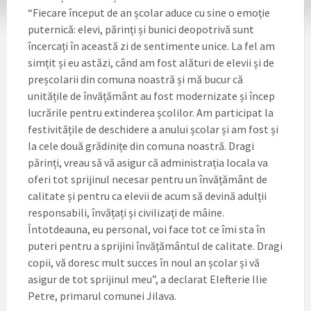
“Fiecare început de an școlar aduce cu sine o emoție
puternică: elevi, părinți și bunici deopotrivă sunt
încercați în această zi de sentimente unice. La fel am
simțit și eu astăzi, când am fost alături de elevii și de
preșcolarii din comuna noastră și mă bucur că
unitățile de învățământ au fost modernizate și încep
lucrările pentru extinderea școlilor. Am participat la
festivitățile de deschidere a anului școlar și am fost și
la cele două grădinițe din comuna noastră. Dragi
părinți, vreau să vă asigur că administrația locala va
oferi tot sprijinul necesar pentru un învățământ de
calitate și pentru ca elevii de acum să devină adulții
responsabili, învățați și civilizați de mâine.
Întotdeauna, eu personal, voi face tot ce îmi sta în
puteri pentru a sprijini învățământul de calitate. Dragi
copii, vă doresc mult succes în noul an școlar și vă
asigur de tot sprijinul meu”, a declarat Elefterie Ilie
Petre, primarul comunei Jilava.