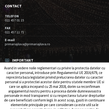
CONTACT
TELEFON
021 457 01 15
FAX
021 457 11 71
E-mail
primariajilava@primariajilava.ro
IMPORTANT
Avand in vedere noile reglementari cu privire la protectia datelor cu
Rezultat concurs expert – proba scrisa
caracter personal, introduse prin Regulamentul UE 2016/679, ce
06/08/2026
in
Resurse umane / Achizitii
reprezinta baza legislatiei privind prelucrarea datelor cu caracter
personal si a protectiei acestor date pentru statele membre UE si
Anunt concurs
care se aplica incepand cu 25 mai 2018, dorim sa reconfirmam
05/08/2026
in
Resurse umane / Achizitii
angajamentul nostru pentru a procesa datele dumneavoastra
personale in mod transparent si cu respectarea tuturor drepturilor
de care beneficiati conform legii. ln acest scop, gasiti in continuare
elementele principale pe care consideram ca este util sa le