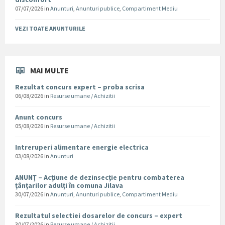
07/07/2026
in
Anunturi
,
Anunturi publice
,
Compartiment Mediu
VEZI TOATE ANUNTURILE
MAI MULTE
Rezultat concurs expert – proba scrisa
06/08/2026
in
Resurse umane / Achizitii
Anunt concurs
05/08/2026
in
Resurse umane / Achizitii
Intreruperi alimentare energie electrica
03/08/2026
in
Anunturi
ANUNȚ – Acțiune de dezinsecție pentru combaterea
țânțarilor adulți în comuna Jilava
30/07/2026
in
Anunturi
,
Anunturi publice
,
Compartiment Mediu
Rezultatul selectiei dosarelor de concurs – expert
30/07/2026
in
Resurse umane / Achizitii