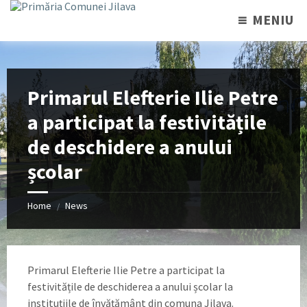
MENIU
Primarul Elefterie Ilie Petre
a participat la festivitățile
de deschidere a anului
școlar
Home
News
/
Primarul Elefterie Ilie Petre a participat la
festivitățile de deschiderea a anului școlar la
instituțiile de învățământ din comuna Jilava.