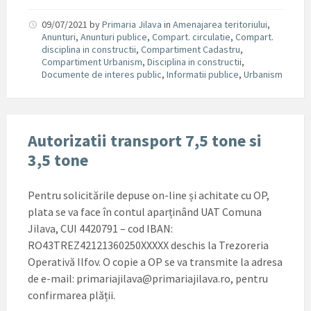
09/07/2021
by
Primaria Jilava
in
Amenajarea teritoriului
,
Anunturi
,
Anunturi publice
,
Compart. circulatie
,
Compart.
disciplina in constructii
,
Compartiment Cadastru
,
Compartiment Urbanism
,
Disciplina in constructii
,
Documente de interes public
,
Informatii publice
,
Urbanism
Autorizatii transport 7,5 tone si
3,5 tone
Pentru solicitările depuse on-line și achitate cu OP,
plata se va face în contul aparținând UAT Comuna
Jilava, CUI 4420791 – cod IBAN:
RO43TREZ42121360250XXXXX deschis la Trezoreria
Operativă Ilfov. O copie a OP se va transmite la adresa
de e-mail: primariajilava@primariajilava.ro, pentru
confirmarea plății.