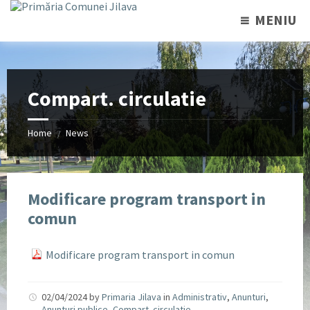
MENIU
Compart. circulatie
Home
News
/
Modificare program transport in
comun
Modificare program transport in comun
02/04/2024
by
Primaria Jilava
in
Administrativ
,
Anunturi
,
Anunturi publice
,
Compart. circulatie