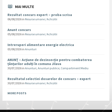
MAI MULTE
Rezultat concurs expert – proba scrisa
06/08/2026
in
Resurse umane / Achizitii
Anunt concurs
05/08/2026
in
Resurse umane / Achizitii
Intreruperi alimentare energie electrica
03/08/2026
in
Anunturi
ANUNȚ – Acțiune de dezinsecție pentru combaterea
țânțarilor adulți în comuna Jilava
30/07/2026
in
Anunturi
,
Anunturi publice
,
Compartiment Mediu
Rezultatul selectiei dosarelor de concurs – expert
30/07/2026
in
Resurse umane / Achizitii
MORE POSTS