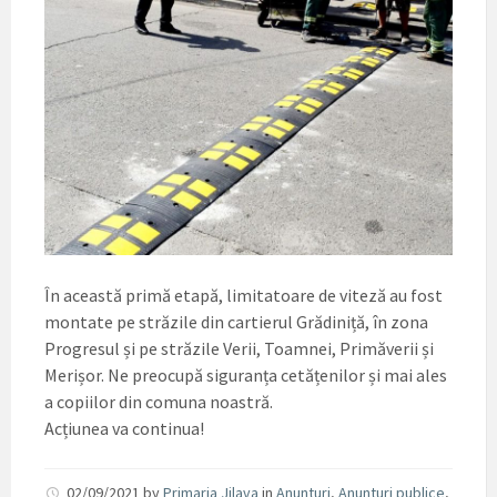
În această primă etapă, limitatoare de viteză au fost
montate pe străzile din cartierul Grădiniță, în zona
Progresul și pe străzile Verii, Toamnei, Primăverii și
Merișor. Ne preocupă siguranța cetățenilor și mai ales
a copiilor din comuna noastră.
Acțiunea va continua!
02/09/2021
by
Primaria Jilava
in
Anunturi
,
Anunturi publice
,