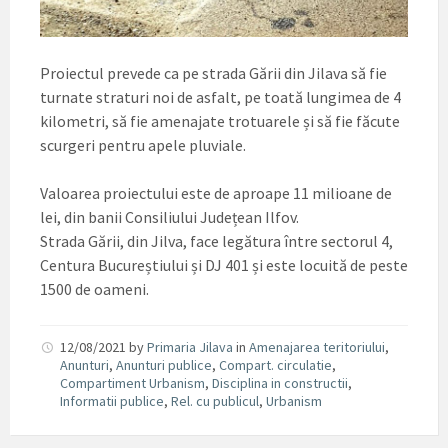
Proiectul prevede ca pe strada Gării din Jilava să fie
turnate straturi noi de asfalt, pe toată lungimea de 4
kilometri, să fie amenajate trotuarele și să fie făcute
scurgeri pentru apele pluviale.
Valoarea proiectului este de aproape 11 milioane de
lei, din banii Consiliului Județean Ilfov.
Strada Gării, din Jilva, face legătura între sectorul 4,
Centura Bucureștiului și DJ 401 și este locuită de peste
1500 de oameni.
12/08/2021
by
Primaria Jilava
in
Amenajarea teritoriului
,
Anunturi
,
Anunturi publice
,
Compart. circulatie
,
Compartiment Urbanism
,
Disciplina in constructii
,
Informatii publice
,
Rel. cu publicul
,
Urbanism