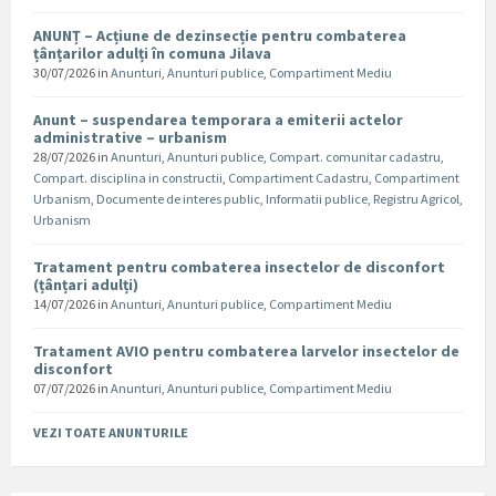
ANUNȚ – Acțiune de dezinsecție pentru combaterea
țânțarilor adulți în comuna Jilava
30/07/2026
in
Anunturi
,
Anunturi publice
,
Compartiment Mediu
Anunt – suspendarea temporara a emiterii actelor
administrative – urbanism
28/07/2026
in
Anunturi
,
Anunturi publice
,
Compart. comunitar cadastru
,
Compart. disciplina in constructii
,
Compartiment Cadastru
,
Compartiment
Urbanism
,
Documente de interes public
,
Informatii publice
,
Registru Agricol
,
Urbanism
Tratament pentru combaterea insectelor de disconfort
(țânțari adulți)
14/07/2026
in
Anunturi
,
Anunturi publice
,
Compartiment Mediu
Tratament AVIO pentru combaterea larvelor insectelor de
disconfort
07/07/2026
in
Anunturi
,
Anunturi publice
,
Compartiment Mediu
VEZI TOATE ANUNTURILE