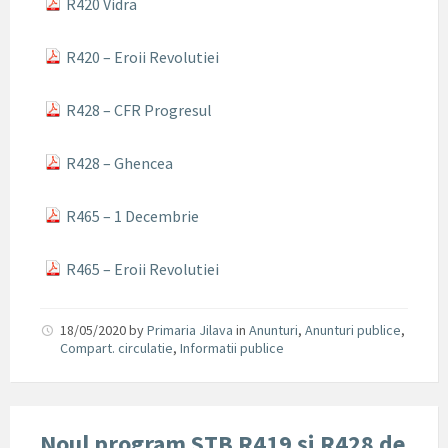
R420 Vidra
R420 – Eroii Revolutiei
R428 – CFR Progresul
R428 – Ghencea
R465 – 1 Decembrie
R465 – Eroii Revolutiei
18/05/2020
by
Primaria Jilava
in
Anunturi
,
Anunturi publice
,
Compart. circulatie
,
Informatii publice
Noul program STB R419 și R428 de