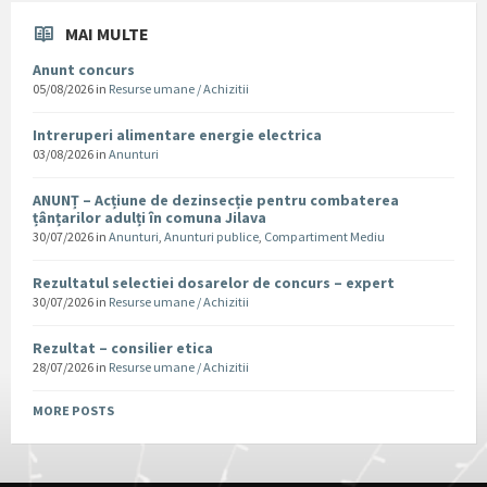
MAI MULTE
Anunt concurs
05/08/2026
in
Resurse umane / Achizitii
Intreruperi alimentare energie electrica
03/08/2026
in
Anunturi
ANUNȚ – Acțiune de dezinsecție pentru combaterea
țânțarilor adulți în comuna Jilava
30/07/2026
in
Anunturi
,
Anunturi publice
,
Compartiment Mediu
Rezultatul selectiei dosarelor de concurs – expert
30/07/2026
in
Resurse umane / Achizitii
Rezultat – consilier etica
28/07/2026
in
Resurse umane / Achizitii
MORE POSTS