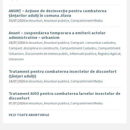
ANUNȚ – Acțiune de dezinsecție pentru combaterea
țânțarilor adulți în comuna Jilava
30/07/2026
in
Anunturi
,
Anunturi publice
,
Compartiment Mediu
Anunt – suspendarea temporara a emiterii actelor
administrative – urbanism
28/07/2026
in
Anunturi
,
Anunturi publice
,
Compart. comunitar cadastru
,
Compart. disciplina in constructii
,
Compartiment Cadastru
,
Compartiment
Urbanism
,
Documente de interes public
,
Informatii publice
,
Registru Agricol
,
Urbanism
Tratament pentru combaterea insectelor de disconfort
(țânțari adulți)
14/07/2026
in
Anunturi
,
Anunturi publice
,
Compartiment Mediu
Tratament AVIO pentru combaterea larvelor insectelor de
disconfort
07/07/2026
in
Anunturi
,
Anunturi publice
,
Compartiment Mediu
VEZI TOATE ANUNTURILE