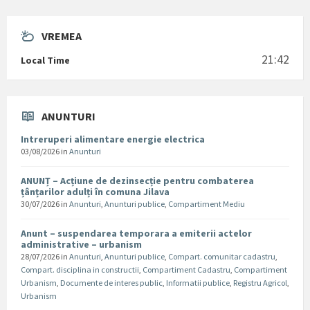
VREMEA
21:42
Local Time
ANUNTURI
Intreruperi alimentare energie electrica
03/08/2026
in
Anunturi
ANUNȚ – Acțiune de dezinsecție pentru combaterea
țânțarilor adulți în comuna Jilava
30/07/2026
in
Anunturi
,
Anunturi publice
,
Compartiment Mediu
Anunt – suspendarea temporara a emiterii actelor
administrative – urbanism
28/07/2026
in
Anunturi
,
Anunturi publice
,
Compart. comunitar cadastru
,
Compart. disciplina in constructii
,
Compartiment Cadastru
,
Compartiment
Urbanism
,
Documente de interes public
,
Informatii publice
,
Registru Agricol
,
Urbanism