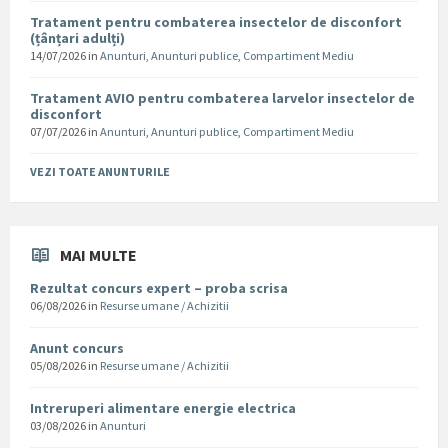
Tratament pentru combaterea insectelor de disconfort
(țânțari adulți)
14/07/2026
in
Anunturi
,
Anunturi publice
,
Compartiment Mediu
Tratament AVIO pentru combaterea larvelor insectelor de
disconfort
07/07/2026
in
Anunturi
,
Anunturi publice
,
Compartiment Mediu
VEZI TOATE ANUNTURILE
MAI MULTE
Rezultat concurs expert – proba scrisa
06/08/2026
in
Resurse umane / Achizitii
Anunt concurs
05/08/2026
in
Resurse umane / Achizitii
Intreruperi alimentare energie electrica
03/08/2026
in
Anunturi