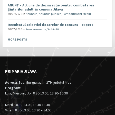
ANUNȚ – Acțiune de dezinsecție pentru combaterea
țânțarilor adulți în comuna Jilava
30/07/2026
in
Anunturi
,
Anunturi publice
,
Compartiment Mediu
Rezultatul selectiei dosarelor de concurs – expert
30/07/2026
in
Resurse umane / Achizitii
MORE POSTS
PRIMARIA JILAVA
Adresa
: Sos. Giurgiului, nr. 279, judeţul Ilfov
Program
:
Luni, Miercuri, Joi: 8:30-13:00, 13.30- 16.30
Marti: 08.30-13.00. 13.30-18.30
Vineri: 8:30-13:00, 13.30 – 14.00