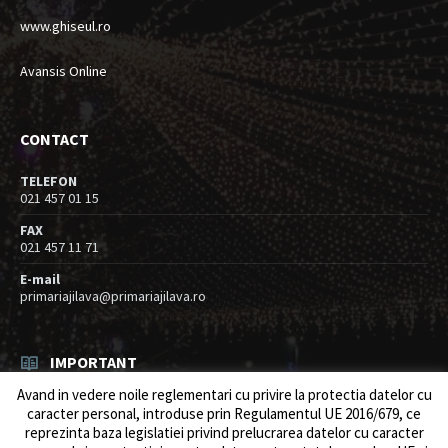
www.ghiseul.ro
Avansis Online
CONTACT
TELEFON
021 457 01 15
FAX
021 457 11 71
E-mail
primariajilava@primariajilava.ro
IMPORTANT
Avand in vedere noile reglementari cu privire la protectia datelor cu
Rezultat concurs expert – proba scrisa
caracter personal, introduse prin Regulamentul UE 2016/679, ce
06/08/2026
in
Resurse umane / Achizitii
reprezinta baza legislatiei privind prelucrarea datelor cu caracter