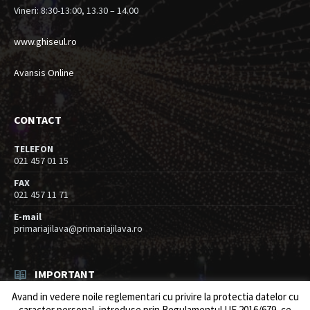
Vineri: 8:30-13:00, 13.30 – 14.00
www.ghiseul.ro
Avansis Online
CONTACT
TELEFON
021 457 01 15
FAX
021 457 11 71
E-mail
primariajilava@primariajilava.ro
IMPORTANT
Avand in vedere noile reglementari cu privire la protectia datelor cu
Anunt concurs
caracter personal, introduse prin Regulamentul UE 2016/679, ce