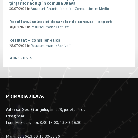
țânțarilor adulți în comuna Jilava
30/07/2026
in
Anunturi
,
Anunturi publice
,
Compartiment Mediu
Rezultatul selectiei dosarelor de concurs – expert
30/07/2026
in
Resurse umane / Achizitii
Rezultat – consilier etica
28/07/2026
in
Resurse umane / Achizitii
MORE POSTS
PRIMARIA JILAVA
Adresa
: Sos. Giurgiului, nr. 279, judeţul Ilfov
Program
:
Luni, Miercuri, Joi: 8:30-13:00, 13.30- 16.30
Marti: 08.30-13.00. 13.30-18.30