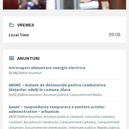
VREMEA
09:08
Local Time
ANUNTURI
Intreruperi alimentare energie electrica
03/08/2026
in
Anunturi
ANUNȚ – Acțiune de dezinsecție pentru combaterea
țânțarilor adulți în comuna Jilava
30/07/2026
in
Anunturi
,
Anunturi publice
,
Compartiment Mediu
Anunt – suspendarea temporara a emiterii actelor
administrative – urbanism
28/07/2026
in
Anunturi
,
Anunturi publice
,
Compart. comunitar cadastru
,
Compart. disciplina in constructii
,
Compartiment Cadastru
,
Compartiment
Urbanism
,
Documente de interes public
,
Informatii publice
,
Registru Agricol
,