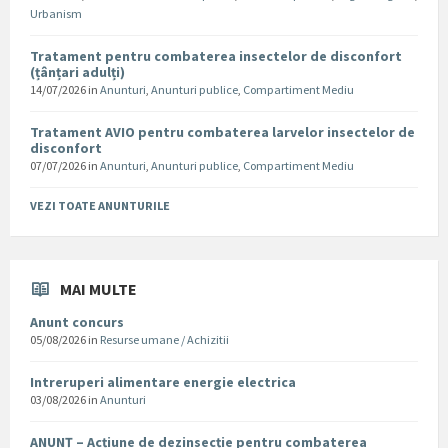
Urbanism
Tratament pentru combaterea insectelor de disconfort
(țânțari adulți)
14/07/2026
in
Anunturi
,
Anunturi publice
,
Compartiment Mediu
Tratament AVIO pentru combaterea larvelor insectelor de
disconfort
07/07/2026
in
Anunturi
,
Anunturi publice
,
Compartiment Mediu
VEZI TOATE ANUNTURILE
MAI MULTE
Anunt concurs
05/08/2026
in
Resurse umane / Achizitii
Intreruperi alimentare energie electrica
03/08/2026
in
Anunturi
ANUNȚ – Acțiune de dezinsecție pentru combaterea