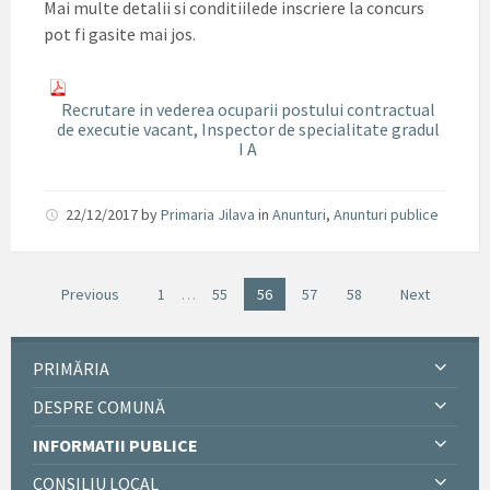
Mai multe detalii si conditiilede inscriere la concurs
pot fi gasite mai jos.
Recrutare in vederea ocuparii postului contractual
de executie vacant, Inspector de specialitate gradul
I A
22/12/2017
by
Primaria Jilava
in
Anunturi
,
Anunturi publice
Previous
1
…
55
56
57
58
Next
PRIMĂRIA
DESPRE COMUNĂ
INFORMATII PUBLICE
CONSILIU LOCAL