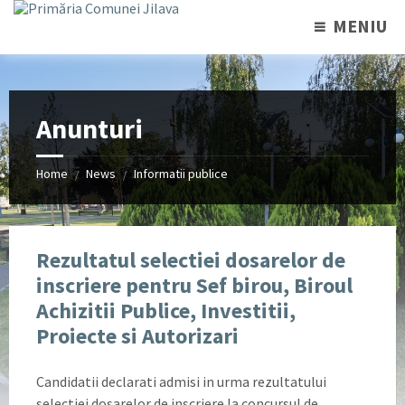
MENIU
Anunturi
Home
News
Informatii publice
/
/
Rezultatul selectiei dosarelor de
inscriere pentru Sef birou, Biroul
Achizitii Publice, Investitii,
Proiecte si Autorizari
Candidatii declarati admisi in urma rezultatului
selectiei dosarelor de inscriere la concursul de