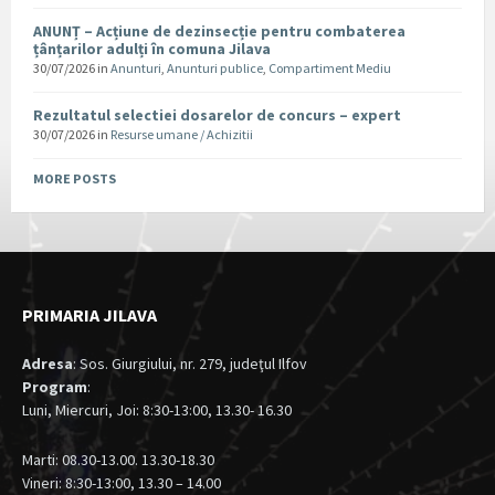
ANUNȚ – Acțiune de dezinsecție pentru combaterea
țânțarilor adulți în comuna Jilava
30/07/2026
in
Anunturi
,
Anunturi publice
,
Compartiment Mediu
Rezultatul selectiei dosarelor de concurs – expert
30/07/2026
in
Resurse umane / Achizitii
MORE POSTS
PRIMARIA JILAVA
Adresa
: Sos. Giurgiului, nr. 279, judeţul Ilfov
Program
:
Luni, Miercuri, Joi: 8:30-13:00, 13.30- 16.30
Marti: 08.30-13.00. 13.30-18.30
Vineri: 8:30-13:00, 13.30 – 14.00