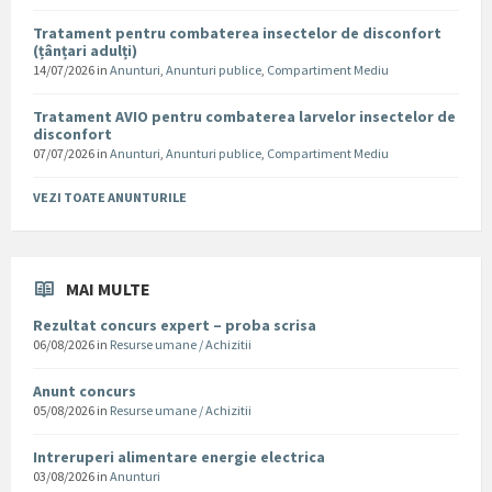
Tratament pentru combaterea insectelor de disconfort
(țânțari adulți)
14/07/2026
in
Anunturi
,
Anunturi publice
,
Compartiment Mediu
Tratament AVIO pentru combaterea larvelor insectelor de
disconfort
07/07/2026
in
Anunturi
,
Anunturi publice
,
Compartiment Mediu
VEZI TOATE ANUNTURILE
MAI MULTE
Rezultat concurs expert – proba scrisa
06/08/2026
in
Resurse umane / Achizitii
Anunt concurs
05/08/2026
in
Resurse umane / Achizitii
Intreruperi alimentare energie electrica
03/08/2026
in
Anunturi