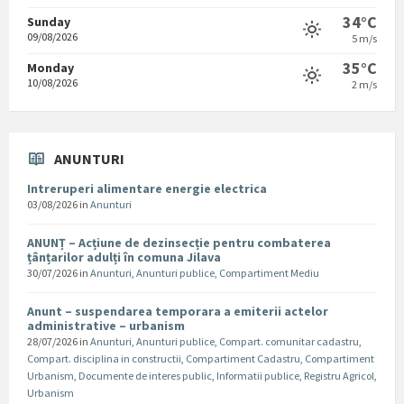
34°C
Sunday
09/08/2026
5 m/s
35°C
Monday
10/08/2026
2 m/s
ANUNTURI
Intreruperi alimentare energie electrica
03/08/2026
in
Anunturi
ANUNȚ – Acțiune de dezinsecție pentru combaterea
țânțarilor adulți în comuna Jilava
30/07/2026
in
Anunturi
,
Anunturi publice
,
Compartiment Mediu
Anunt – suspendarea temporara a emiterii actelor
administrative – urbanism
28/07/2026
in
Anunturi
,
Anunturi publice
,
Compart. comunitar cadastru
,
Compart. disciplina in constructii
,
Compartiment Cadastru
,
Compartiment
Urbanism
,
Documente de interes public
,
Informatii publice
,
Registru Agricol
,
Urbanism