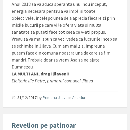
Anul 2018 sa va aduca speranta unui nou inceput,
energia necesara pentru a va implini toate
obiectivele, intelepciunea de a aprecia fiecare zi prin
micile bucurii pe care vi le ofera viata si multa
sanatate sa puteti face tot ceea ce v-ati propus.
Vreau sa va mai spun ca veti vedea ca lucrurile incep sa
se schimbe in Jilava. Cum am mai zis, impreuna
putem face din comuna noastra una de care sa fim
mandri. Trebuie doar sa vrem. Asa sa ne ajute
Dumnezeu.
LA MULTI ANI, dragi jilaveni!
Elefterie Ilie Petre, primarul comunei Jilava
31/12/2017
by
Primaria Jilava
in
Anunturi
Revelion pe patinoar