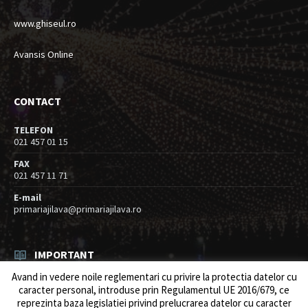
www.ghiseul.ro
Avansis Online
CONTACT
TELEFON
021 457 01 15
FAX
021 457 11 71
E-mail
primariajilava@primariajilava.ro
IMPORTANT
Avand in vedere noile reglementari cu privire la protectia datelor cu
Rezultat concurs expert – proba scrisa
caracter personal, introduse prin Regulamentul UE 2016/679, ce
06/08/2026
in
Resurse umane / Achizitii
reprezinta baza legislatiei privind prelucrarea datelor cu caracter