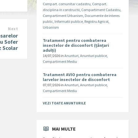
Compart. comunitar cadastru
,
Compart.
disciplina in constructii
,
Compartiment Cadastru
,
Compartiment Urbanism
,
Documente de interes
public
,
Informatii publice
,
Registru Agricol
,
Urbanism
Next
osarelor
Tratament pentru combaterea
ru Sofer
insectelor de disconfort (țânțari
 Scolar
adulți)
14/07/2026
in
Anunturi
,
Anunturi publice
,
Compartiment Mediu
Tratament AVIO pentru combaterea
larvelor insectelor de disconfort
07/07/2026
in
Anunturi
,
Anunturi publice
,
Compartiment Mediu
VEZI TOATE ANUNTURILE
MAI MULTE