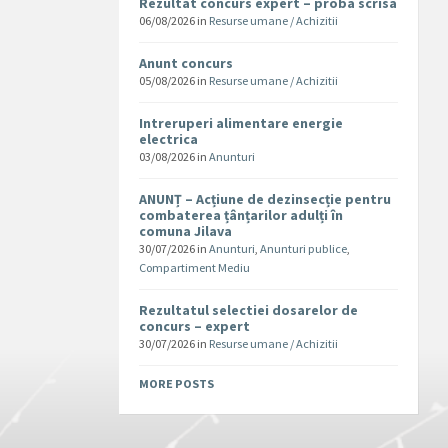
Rezultat concurs expert – proba scrisa
06/08/2026
in
Resurse umane / Achizitii
Anunt concurs
05/08/2026
in
Resurse umane / Achizitii
Intreruperi alimentare energie
electrica
03/08/2026
in
Anunturi
ANUNȚ – Acțiune de dezinsecție pentru
combaterea țânțarilor adulți în
comuna Jilava
30/07/2026
in
Anunturi
,
Anunturi publice
,
Compartiment Mediu
Rezultatul selectiei dosarelor de
concurs – expert
30/07/2026
in
Resurse umane / Achizitii
MORE POSTS