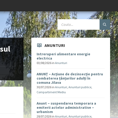
ANUNTURI
sul
Intreruperi alimentare energie
electrica
03/08/2026
in
Anunturi
ANUNȚ – Acțiune de dezinsecție pentru
combaterea țânțarilor adulți în
comuna Jilava
30/07/2026
in
Anunturi
,
Anunturi publice
,
Compartiment Mediu
Anunt – suspendarea temporara a
emiterii actelor administrative –
urbanism
28/07/2026
in
Anunturi
,
Anunturi publice
,