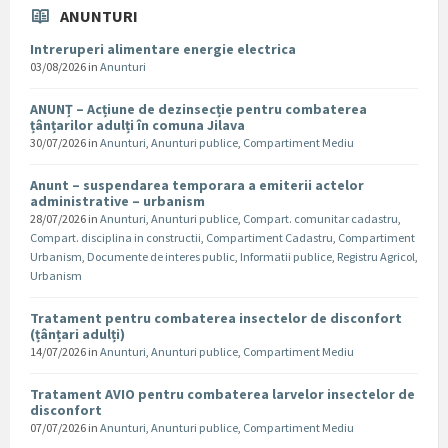
ANUNTURI
Intreruperi alimentare energie electrica
03/08/2026
in
Anunturi
ANUNȚ – Acțiune de dezinsecție pentru combaterea
țânțarilor adulți în comuna Jilava
30/07/2026
in
Anunturi
,
Anunturi publice
,
Compartiment Mediu
Anunt – suspendarea temporara a emiterii actelor
administrative – urbanism
28/07/2026
in
Anunturi
,
Anunturi publice
,
Compart. comunitar cadastru
,
Compart. disciplina in constructii
,
Compartiment Cadastru
,
Compartiment
Urbanism
,
Documente de interes public
,
Informatii publice
,
Registru Agricol
,
Urbanism
Tratament pentru combaterea insectelor de disconfort
(țânțari adulți)
14/07/2026
in
Anunturi
,
Anunturi publice
,
Compartiment Mediu
Tratament AVIO pentru combaterea larvelor insectelor de
disconfort
07/07/2026
in
Anunturi
,
Anunturi publice
,
Compartiment Mediu