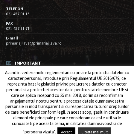
TELEFON
021 457 01 15
FAX
021 457 11 71
E-mail
primariajilava@primariajilava.ro
IMPORTANT
Avand in vedere noile reglementari cu privire la protectia datelor cu
Rezultat concurs expert – proba scrisa
caracter personal, introduse prin Regulamentul UE 2016/679, ce
06/08/2026
in
Resurse umane / Achizitii
reprezinta baza legislatiei privind prelucrarea datelor cu caracter
personal si a protectiei acestor date pentru statele membre UE si
Anunt concurs
care se aplica incepand cu 25 mai 2018, dorim sa reconfirmam
05/08/2026
in
Resurse umane / Achizitii
angajamentul nostru pentru a procesa datele dumneavoastra
personale in mod transparent si cu respectarea tuturor drepturilor
de care beneficiati conform legii. ln acest scop, gasiti in continuare
elementele principale pe care consideram ca este util sa le
cunoasteti pe aceasta tema, in calitatea dumneavoastra de
© 2026 Primăria Comunei Jilava. Dev by
ows.ro
“persoana vizata”.
Accept
Citeste mai mult