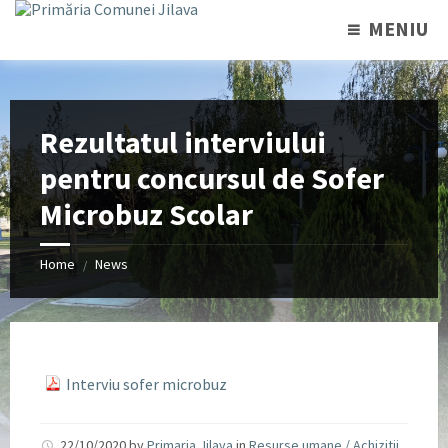
MENIU
Rezultatul interviului
pentru concursul de Sofer
Microbuz Scolar
Home
News
/
Interviu sofer microbuz
22/10/2020
by
Primaria Jilava
in
Resurse umane / Achizitii