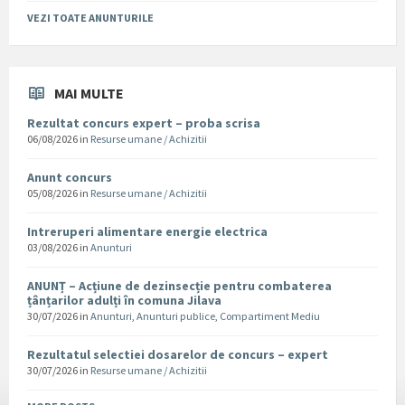
VEZI TOATE ANUNTURILE
MAI MULTE
Rezultat concurs expert – proba scrisa
06/08/2026
in
Resurse umane / Achizitii
Anunt concurs
05/08/2026
in
Resurse umane / Achizitii
Intreruperi alimentare energie electrica
03/08/2026
in
Anunturi
ANUNȚ – Acțiune de dezinsecție pentru combaterea
țânțarilor adulți în comuna Jilava
30/07/2026
in
Anunturi
,
Anunturi publice
,
Compartiment Mediu
Rezultatul selectiei dosarelor de concurs – expert
30/07/2026
in
Resurse umane / Achizitii