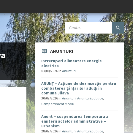
ANUNTURI
va
Intreruperi alimentare energie
electrica
03/08/2026
in
Anunturi
ANUNȚ – Acțiune de dezinsecție pentru
combaterea țânțarilor adulți în
comuna Jilava
30/07/2026
in
Anunturi
,
Anunturi publice
,
Compartiment Mediu
Anunt – suspendarea temporara a
emiterii actelor administrative –
urbanism
28/07/2026
in
Anunturi
,
Anunturi publice
,