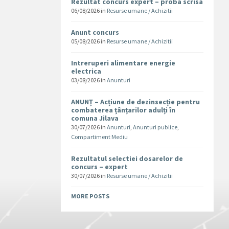
Rezultat concurs expert – proba scrisa
06/08/2026
in
Resurse umane / Achizitii
Anunt concurs
05/08/2026
in
Resurse umane / Achizitii
Intreruperi alimentare energie
electrica
03/08/2026
in
Anunturi
ANUNȚ – Acțiune de dezinsecție pentru
combaterea țânțarilor adulți în
comuna Jilava
30/07/2026
in
Anunturi
,
Anunturi publice
,
Compartiment Mediu
Rezultatul selectiei dosarelor de
concurs – expert
30/07/2026
in
Resurse umane / Achizitii
MORE POSTS