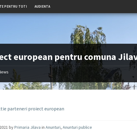
TE PENTRU TOTI
AUDIENTA
ect european pentru comuna Jila
News
ctie parteneri proiect european
/2021
by
Primaria Jilava
in
Anunturi
,
Anunturi publice