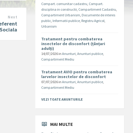
Compart. comunitar cadastru
,
Compart.
disciplina in constructii
,
Compartiment Cadastru
,
Compartiment Urbanism
,
Documente de interes
Next
public
,
Informatii publice
,
Registru Agricol
,
eferent
Urbanism
 Sociala
Tratament pentru combaterea
insectelor de disconfort (țânțari
adulți)
14/07/2026
in
Anunturi
,
Anunturi publice
,
Compartiment Mediu
Tratament AVIO pentru combaterea
larvelor insectelor de disconfort
07/07/2026
in
Anunturi
,
Anunturi publice
,
Compartiment Mediu
VEZI TOATE ANUNTURILE
MAI MULTE