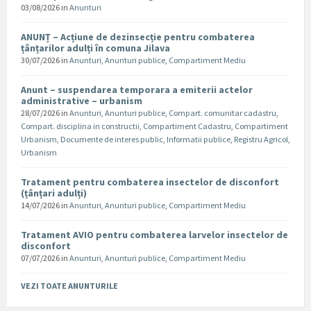
03/08/2026
in
Anunturi
ANUNȚ – Acțiune de dezinsecție pentru combaterea
țânțarilor adulți în comuna Jilava
30/07/2026
in
Anunturi
,
Anunturi publice
,
Compartiment Mediu
Anunt – suspendarea temporara a emiterii actelor
administrative – urbanism
28/07/2026
in
Anunturi
,
Anunturi publice
,
Compart. comunitar cadastru
,
Compart. disciplina in constructii
,
Compartiment Cadastru
,
Compartiment
Urbanism
,
Documente de interes public
,
Informatii publice
,
Registru Agricol
,
Urbanism
Tratament pentru combaterea insectelor de disconfort
(țânțari adulți)
14/07/2026
in
Anunturi
,
Anunturi publice
,
Compartiment Mediu
Tratament AVIO pentru combaterea larvelor insectelor de
disconfort
07/07/2026
in
Anunturi
,
Anunturi publice
,
Compartiment Mediu
VEZI TOATE ANUNTURILE