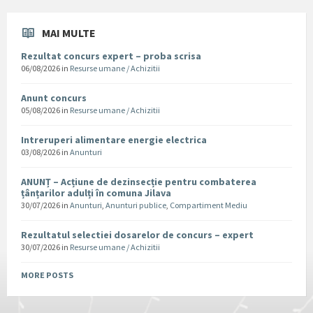
MAI MULTE
Rezultat concurs expert – proba scrisa
06/08/2026
in
Resurse umane / Achizitii
Anunt concurs
05/08/2026
in
Resurse umane / Achizitii
Intreruperi alimentare energie electrica
03/08/2026
in
Anunturi
ANUNȚ – Acțiune de dezinsecție pentru combaterea
țânțarilor adulți în comuna Jilava
30/07/2026
in
Anunturi
,
Anunturi publice
,
Compartiment Mediu
Rezultatul selectiei dosarelor de concurs – expert
30/07/2026
in
Resurse umane / Achizitii
MORE POSTS