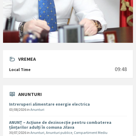
VREMEA
09:48
Local Time
ANUNTURI
Intreruperi alimentare energie electrica
03/08/2026
in
Anunturi
ANUNȚ – Acțiune de dezinsecție pentru combaterea
țânțarilor adulți în comuna Jilava
30/07/2026
in
Anunturi
,
Anunturi publice
,
Compartiment Mediu