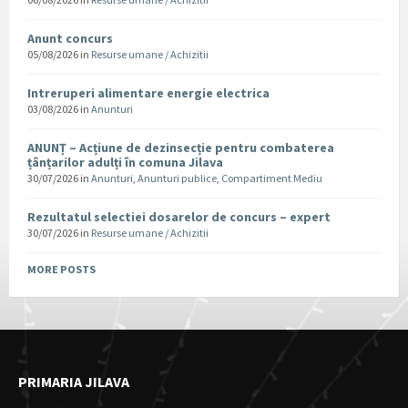
Anunt concurs
05/08/2026
in
Resurse umane / Achizitii
Intreruperi alimentare energie electrica
03/08/2026
in
Anunturi
ANUNȚ – Acțiune de dezinsecție pentru combaterea
țânțarilor adulți în comuna Jilava
30/07/2026
in
Anunturi
,
Anunturi publice
,
Compartiment Mediu
Rezultatul selectiei dosarelor de concurs – expert
30/07/2026
in
Resurse umane / Achizitii
MORE POSTS
PRIMARIA JILAVA