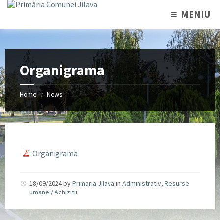
MENIU
Organigrama
Home
News
/
Organigrama
18/09/2024
by
Primaria Jilava
in
Administrativ
,
Resurse
umane / Achizitii