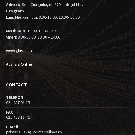
Adresa
: Sos. Giurgiului, nr. 279, judeţul Ilfov
Program
:
Luni, Miercuri, Joi: 8:30-13:00, 13.30- 16.30
Marti: 08.30-13.00. 13.30-18.30
Vineri: 8:30-13:00, 13.30 – 14.00
www.ghiseul.ro
Avansis Online
CONTACT
TELEFON
021 457 01 15
FAX
021 457 11 71
E-mail
primariajilava@primariajilava.ro