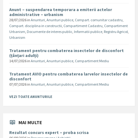
Anunt – suspendarea temporara a emiterii actelor
administrative – urbanism
28/07/2026
in
Anunturi
,
Anunturi publice
,
Compart. comunitar cadastru
,
Compart. disciplina in constructii
,
Compartiment Cadastru
,
Compartiment
Urbanism
,
Documente de interes public
,
Informatii publice
,
Registru Agricol
,
Urbanism
Tratament pentru combaterea insectelor de disconfort
(țânțari adulți)
14/07/2026
in
Anunturi
,
Anunturi publice
,
Compartiment Mediu
Tratament AVIO pentru combaterea larvelor insectelor de
disconfort
07/07/2026
in
Anunturi
,
Anunturi publice
,
Compartiment Mediu
VEZI TOATE ANUNTURILE
MAI MULTE
Rezultat concurs expert – proba scrisa
06/08/2026
in
Resurse umane / Achizitii