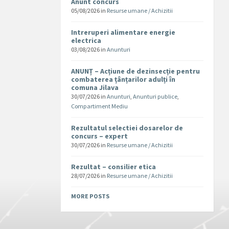
Anunt concurs
05/08/2026
in
Resurse umane / Achizitii
Intreruperi alimentare energie
electrica
03/08/2026
in
Anunturi
ANUNȚ – Acțiune de dezinsecție pentru
combaterea țânțarilor adulți în
comuna Jilava
30/07/2026
in
Anunturi
,
Anunturi publice
,
Compartiment Mediu
Rezultatul selectiei dosarelor de
concurs – expert
30/07/2026
in
Resurse umane / Achizitii
Rezultat – consilier etica
28/07/2026
in
Resurse umane / Achizitii
MORE POSTS