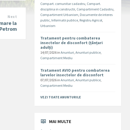
Compart. comunitar cadastru
,
Compart.
disciplina in constructii
,
Compartiment Cadastru
,
Compartiment Urbanism
,
Documente de interes
Next
public
,
Informatii publice
,
Registru Agricol
,
rmare la
Urbanism
 Petrom
Tratament pentru combaterea
insectelor de disconfort (țânțari
adulți)
14/07/2026
in
Anunturi
,
Anunturi publice
,
Compartiment Mediu
Tratament AVIO pentru combaterea
larvelor insectelor de disconfort
07/07/2026
in
Anunturi
,
Anunturi publice
,
Compartiment Mediu
VEZI TOATE ANUNTURILE
MAI MULTE