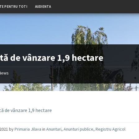
TE PENTRU TOTI
AUDIENTA
tă de vânzare 1,9 hectare
News
tă de vânzare 1,9 hectare
/2021
by
Primaria Jilava
in
Anunturi
,
Anunturi publice
,
Registru Agricol