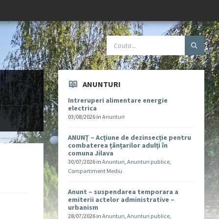
ANUNTURI
Intreruperi alimentare energie
electrica
03/08/2026
in
Anunturi
ANUNȚ – Acțiune de dezinsecție pentru
combaterea țânțarilor adulți în
comuna Jilava
30/07/2026
in
Anunturi
,
Anunturi publice
,
Compartiment Mediu
Anunt – suspendarea temporara a
emiterii actelor administrative –
urbanism
28/07/2026
in
Anunturi
,
Anunturi publice
,