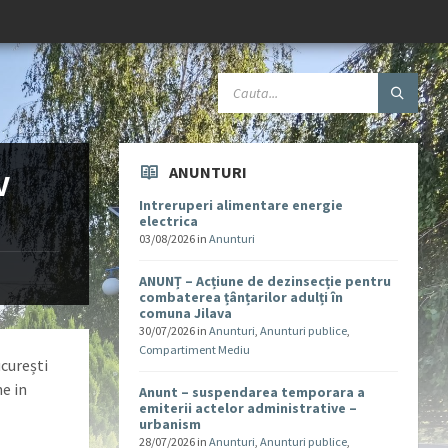
ANUNTURI
V
Intreruperi alimentare energie
electrica
03/08/2026
in
Anunturi
ANUNȚ – Acțiune de dezinsecție pentru
combaterea țânțarilor adulți în
comuna Jilava
30/07/2026
in
Anunturi
,
Anunturi publice
,
Compartiment Mediu
ucurești
ne in
Anunt – suspendarea temporara a
emiterii actelor administrative –
urbanism
28/07/2026
in
Anunturi
,
Anunturi publice
,