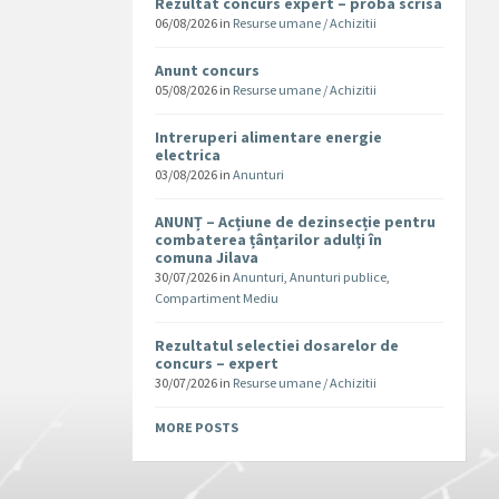
Rezultat concurs expert – proba scrisa
06/08/2026
in
Resurse umane / Achizitii
Anunt concurs
05/08/2026
in
Resurse umane / Achizitii
Intreruperi alimentare energie
electrica
03/08/2026
in
Anunturi
ANUNȚ – Acțiune de dezinsecție pentru
combaterea țânțarilor adulți în
comuna Jilava
30/07/2026
in
Anunturi
,
Anunturi publice
,
Compartiment Mediu
Rezultatul selectiei dosarelor de
concurs – expert
30/07/2026
in
Resurse umane / Achizitii
MORE POSTS