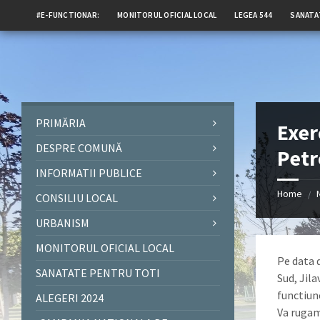
#E-FUNCTIONAR:
MONITORUL OFICIAL LOCAL
LEGEA 544
SANATA
PRIMĂRIA
Exer
DESPRE COMUNĂ
Pet
INFORMATII PUBLICE
Home
/
CONSILIU LOCAL
URBANISM
MONITORUL OFICIAL LOCAL
Pe data 
SANATATE PENTRU TOTI
Sud, Jila
functiun
ALEGERI 2024
Va rugam