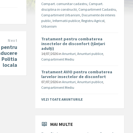
Compart. comunitar cadastru
,
Compart.
disciplina in constructii
,
Compartiment Cadastru
,
Compartiment Urbanism
,
Documente de interes
public
,
Informatii publice
,
Registru Agricol
,
Urbanism
Tratament pentru combaterea
Next
insectelor de disconfort (țânțari
 pentru
adulți)
nducere
14/07/2026
in
Anunturi
,
Anunturi publice
,
 Politia
Compartiment Mediu
locala
Tratament AVIO pentru combaterea
larvelor insectelor de disconfort
07/07/2026
in
Anunturi
,
Anunturi publice
,
Compartiment Mediu
VEZI TOATE ANUNTURILE
MAI MULTE