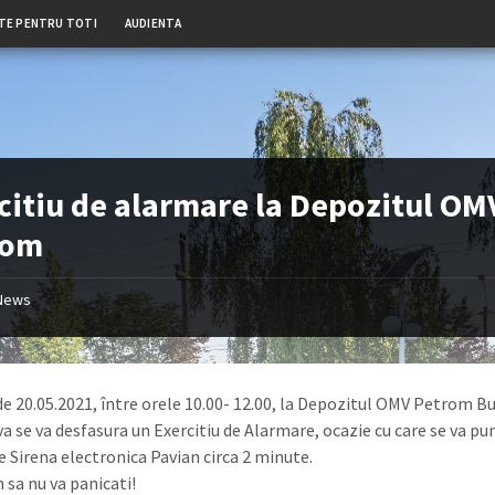
TE PENTRU TOTI
AUDIENTA
citiu de alarmare la Depozitul OM
rom
News
de 20.05.2021, între orele 10.00- 12.00, la Depozitul OMV Petrom B
va se va desfasura un Exercitiu de Alarmare, ocazie cu care se va pu
e Sirena electronica Pavian circa 2 minute.
 sa nu va panicati!