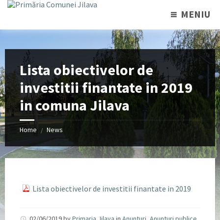
MENIU
Lista obiectivelor de
investitii finantate in 2019
in comuna Jilava
Home
News
/
Lista obiectivelor de investitii finantate in 2019
02/06/2019
by
Primaria Jilava
in
Anunturi
,
Anunturi publice
,