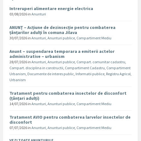
Intreruperi alimentare energie electrica
03/08/2026
in
Anunturi
ANUNȚ – Acțiune de dezinsecție pentru combaterea
țânțarilor adulți în comuna Jilava
30/07/2026
in
Anunturi
,
Anunturi publice
,
Compartiment Mediu
Anunt – suspendarea temporara a emiterii actelor
administrative – urbanism
28/07/2026
in
Anunturi
,
Anunturi publice
,
Compart. comunitar cadastru
,
Compart. disciplina in constructii
,
Compartiment Cadastru
,
Compartiment
Urbanism
,
Documente de interes public
,
Informatii publice
,
Registru Agricol
,
Urbanism
Tratament pentru combaterea insectelor de disconfort
(țânțari adulți)
14/07/2026
in
Anunturi
,
Anunturi publice
,
Compartiment Mediu
Tratament AVIO pentru combaterea larvelor insectelor de
disconfort
07/07/2026
in
Anunturi
,
Anunturi publice
,
Compartiment Mediu
VEZI TOATE ANUNTURILE