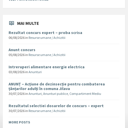
MAI MULTE
Rezultat concurs expert – proba scrisa
06/08/2026
in
Resurse umane / Achizitii
Anunt concurs
05/08/2026
in
Resurse umane / Achizitii
Intreruperi alimentare energie electrica
03/08/2026
in
Anunturi
ANUNȚ – Acțiune de dezinsecție pentru combaterea
țânțarilor adulți în comuna Jilava
30/07/2026
in
Anunturi
,
Anunturi publice
,
Compartiment Mediu
Rezultatul selectiei dosarelor de concurs – expert
30/07/2026
in
Resurse umane / Achizitii
MORE POSTS