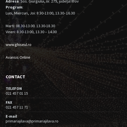
Adresa
: Sos. Giurgiului, nr. 279, judeţul Ilfov
Program
:
Luni, Miercuri, Joi: 8:30-13:00, 13.30- 16.30
Marti: 08.30-13.00. 13.30-18.30
Vineri: 8:30-13:00, 13.30 – 14.00
www.ghiseul.ro
Avansis Online
CONTACT
TELEFON
021 457 01 15
FAX
021 457 11 71
E-mail
primariajilava@primariajilava.ro