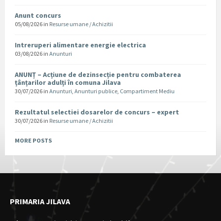
Anunt concurs
05/08/2026
in
Resurse umane / Achizitii
Intreruperi alimentare energie electrica
03/08/2026
in
Anunturi
ANUNȚ – Acțiune de dezinsecție pentru combaterea
țânțarilor adulți în comuna Jilava
30/07/2026
in
Anunturi
,
Anunturi publice
,
Compartiment Mediu
Rezultatul selectiei dosarelor de concurs – expert
30/07/2026
in
Resurse umane / Achizitii
MORE POSTS
PRIMARIA JILAVA