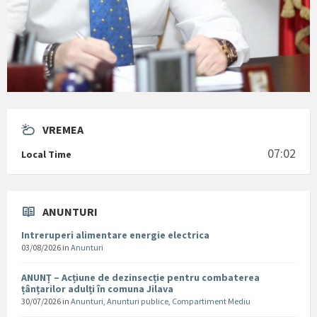
VREMEA
07:02
Local Time
ANUNTURI
Intreruperi alimentare energie electrica
03/08/2026
in
Anunturi
ANUNȚ – Acțiune de dezinsecție pentru combaterea
țânțarilor adulți în comuna Jilava
30/07/2026
in
Anunturi
,
Anunturi publice
,
Compartiment Mediu