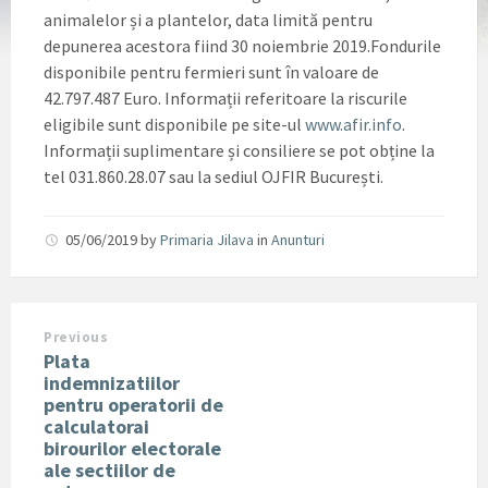
animalelor și a plantelor, data limită pentru
depunerea acestora fiind 30 noiembrie 2019.Fondurile
disponibile pentru fermieri sunt în valoare de
42.797.487 Euro. Informații referitoare la riscurile
eligibile sunt disponibile pe site-ul
www.afir.info
.
Informații suplimentare și consiliere se pot obține la
tel 031.860.28.07 sau la sediul OJFIR București.
05/06/2019
by
Primaria Jilava
in
Anunturi
Previous
Plata
indemnizatiilor
pentru operatorii de
calculatorai
birourilor electorale
ale sectiilor de