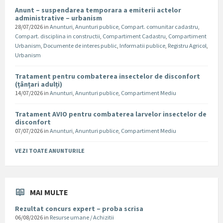
Anunt – suspendarea temporara a emiterii actelor
administrative – urbanism
28/07/2026
in
Anunturi
,
Anunturi publice
,
Compart. comunitar cadastru
,
Compart. disciplina in constructii
,
Compartiment Cadastru
,
Compartiment
Urbanism
,
Documente de interes public
,
Informatii publice
,
Registru Agricol
,
Urbanism
Tratament pentru combaterea insectelor de disconfort
(țânțari adulți)
14/07/2026
in
Anunturi
,
Anunturi publice
,
Compartiment Mediu
Tratament AVIO pentru combaterea larvelor insectelor de
disconfort
07/07/2026
in
Anunturi
,
Anunturi publice
,
Compartiment Mediu
VEZI TOATE ANUNTURILE
MAI MULTE
Rezultat concurs expert – proba scrisa
06/08/2026
in
Resurse umane / Achizitii