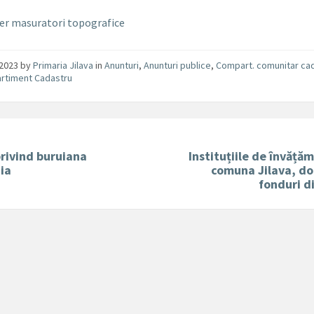
er masuratori topografice
/2023
by
Primaria Jilava
in
Anunturi
,
Anunturi publice
,
Compart. comunitar ca
rtiment Cadastru
rivind buruiana
Instituțiile de învăță
ia
comuna Jilava, do
fonduri d