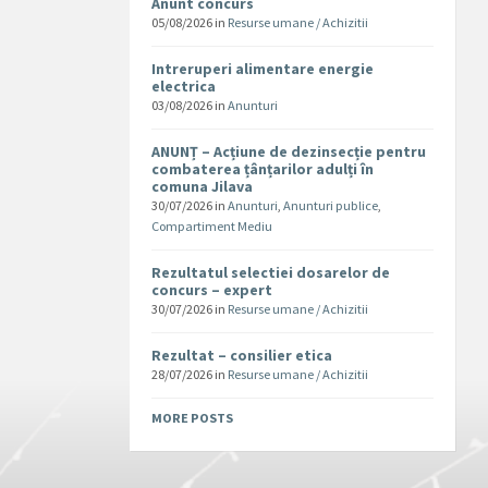
Anunt concurs
05/08/2026
in
Resurse umane / Achizitii
Intreruperi alimentare energie
electrica
03/08/2026
in
Anunturi
ANUNȚ – Acțiune de dezinsecție pentru
combaterea țânțarilor adulți în
comuna Jilava
30/07/2026
in
Anunturi
,
Anunturi publice
,
Compartiment Mediu
Rezultatul selectiei dosarelor de
concurs – expert
30/07/2026
in
Resurse umane / Achizitii
Rezultat – consilier etica
28/07/2026
in
Resurse umane / Achizitii
MORE POSTS