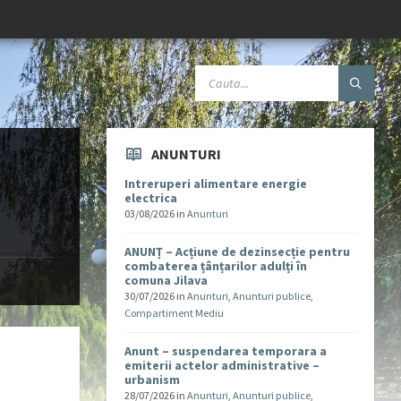
ANUNTURI
Intreruperi alimentare energie
electrica
03/08/2026
in
Anunturi
ANUNȚ – Acțiune de dezinsecție pentru
combaterea țânțarilor adulți în
comuna Jilava
30/07/2026
in
Anunturi
,
Anunturi publice
,
Compartiment Mediu
Anunt – suspendarea temporara a
emiterii actelor administrative –
urbanism
28/07/2026
in
Anunturi
,
Anunturi publice
,