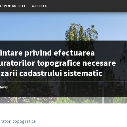
TE PENTRU TOTI
AUDIENTA
iintare privind efectuarea
ratorilor topografice necesare
izarii cadastrului sistematic
News
ratori topografice