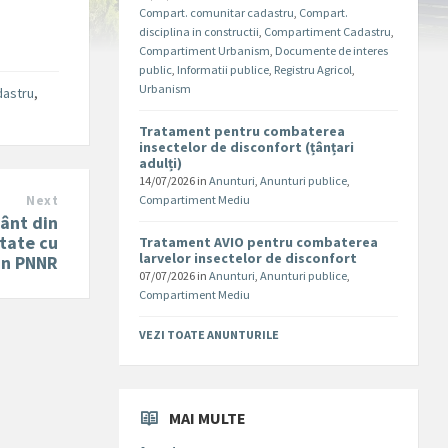
Compart. comunitar cadastru
,
Compart.
disciplina in constructii
,
Compartiment Cadastru
,
Compartiment Urbanism
,
Documente de interes
public
,
Informatii publice
,
Registru Agricol
,
Urbanism
dastru
,
Tratament pentru combaterea
insectelor de disconfort (țânțari
adulți)
14/07/2026
in
Anunturi
,
Anunturi publice
,
Next
Compartiment Mediu
mânt din
tate cu
Tratament AVIO pentru combaterea
larvelor insectelor de disconfort
in PNNR
07/07/2026
in
Anunturi
,
Anunturi publice
,
Compartiment Mediu
VEZI TOATE ANUNTURILE
MAI MULTE