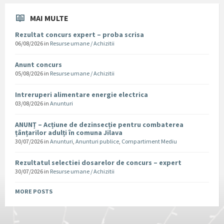
MAI MULTE
Rezultat concurs expert – proba scrisa
06/08/2026
in
Resurse umane / Achizitii
Anunt concurs
05/08/2026
in
Resurse umane / Achizitii
Intreruperi alimentare energie electrica
03/08/2026
in
Anunturi
ANUNȚ – Acțiune de dezinsecție pentru combaterea
țânțarilor adulți în comuna Jilava
30/07/2026
in
Anunturi
,
Anunturi publice
,
Compartiment Mediu
Rezultatul selectiei dosarelor de concurs – expert
30/07/2026
in
Resurse umane / Achizitii
MORE POSTS