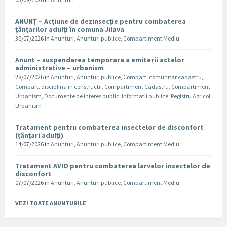
ANUNȚ – Acțiune de dezinsecție pentru combaterea
țânțarilor adulți în comuna Jilava
30/07/2026
in
Anunturi
,
Anunturi publice
,
Compartiment Mediu
Anunt – suspendarea temporara a emiterii actelor
administrative – urbanism
28/07/2026
in
Anunturi
,
Anunturi publice
,
Compart. comunitar cadastru
,
Compart. disciplina in constructii
,
Compartiment Cadastru
,
Compartiment
Urbanism
,
Documente de interes public
,
Informatii publice
,
Registru Agricol
,
Urbanism
Tratament pentru combaterea insectelor de disconfort
(țânțari adulți)
14/07/2026
in
Anunturi
,
Anunturi publice
,
Compartiment Mediu
Tratament AVIO pentru combaterea larvelor insectelor de
disconfort
07/07/2026
in
Anunturi
,
Anunturi publice
,
Compartiment Mediu
VEZI TOATE ANUNTURILE