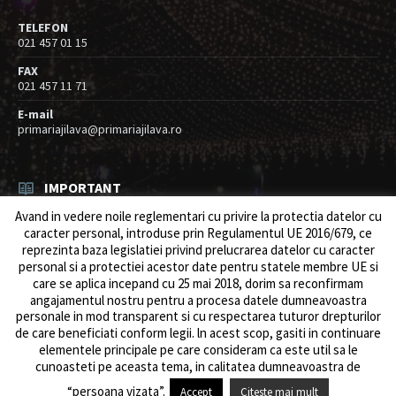
TELEFON
021 457 01 15
FAX
021 457 11 71
E-mail
primariajilava@primariajilava.ro
IMPORTANT
Avand in vedere noile reglementari cu privire la protectia datelor cu
Rezultat concurs expert – proba scrisa
caracter personal, introduse prin Regulamentul UE 2016/679, ce
06/08/2026
in
Resurse umane / Achizitii
reprezinta baza legislatiei privind prelucrarea datelor cu caracter
personal si a protectiei acestor date pentru statele membre UE si
Anunt concurs
care se aplica incepand cu 25 mai 2018, dorim sa reconfirmam
05/08/2026
in
Resurse umane / Achizitii
angajamentul nostru pentru a procesa datele dumneavoastra
personale in mod transparent si cu respectarea tuturor drepturilor
de care beneficiati conform legii. ln acest scop, gasiti in continuare
elementele principale pe care consideram ca este util sa le
cunoasteti pe aceasta tema, in calitatea dumneavoastra de
© 2026 Primăria Comunei Jilava. Dev by
ows.ro
“persoana vizata”.
Accept
Citeste mai mult