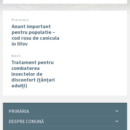
Previous
Anunt important
pentru populatie –
cod rosu de canicula
in Ilfov
Next
Tratament pentru
combaterea
insectelor de
disconfort (țânțari
adulți)
PRIMĂRIA
DESPRE COMUNĂ