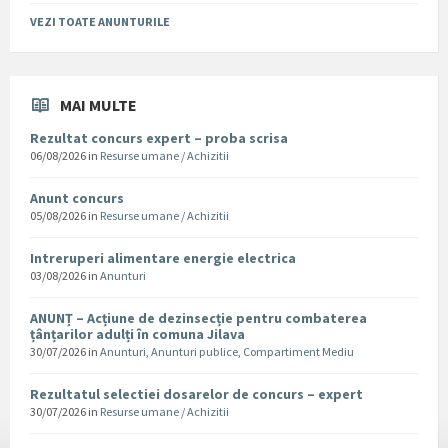
VEZI TOATE ANUNTURILE
MAI MULTE
Rezultat concurs expert – proba scrisa
06/08/2026
in
Resurse umane / Achizitii
Anunt concurs
05/08/2026
in
Resurse umane / Achizitii
Intreruperi alimentare energie electrica
03/08/2026
in
Anunturi
ANUNȚ – Acțiune de dezinsecție pentru combaterea
țânțarilor adulți în comuna Jilava
30/07/2026
in
Anunturi
,
Anunturi publice
,
Compartiment Mediu
Rezultatul selectiei dosarelor de concurs – expert
30/07/2026
in
Resurse umane / Achizitii