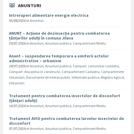
ANUNTURI
Intreruperi alimentare energie electrica
03/08/2026
in
Anunturi
ANUNȚ – Acțiune de dezinsecție pentru combaterea
țânțarilor adulți în comuna Jilava
30/07/2026
in
Anunturi
,
Anunturi publice
,
Compartiment Mediu
Anunt – suspendarea temporara a emiterii actelor
administrative – urbanism
28/07/2026
in
Anunturi
,
Anunturi publice
,
Compart. comunitar cadastru
,
Compart. disciplina in constructii
,
Compartiment Cadastru
,
Compartiment
Urbanism
,
Documente de interes public
,
Informatii publice
,
Registru Agricol
,
Urbanism
Tratament pentru combaterea insectelor de disconfort
(țânțari adulți)
14/07/2026
in
Anunturi
,
Anunturi publice
,
Compartiment Mediu
Tratament AVIO pentru combaterea larvelor insectelor de
disconfort
07/07/2026
in
Anunturi
,
Anunturi publice
,
Compartiment Mediu