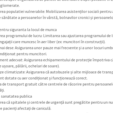
aglomerate.
area populatiei vulnerabile: Mobilizarea asistenților sociali pentru 
e sănătate a persoanelor în vârstă, bolnavilor cronici și persoanelo
entru siguranta la locul de munca
rea programului de lucru: Limitarea sau ajustarea programului de 
gajații care muncesc în aer liber (ex: muncitori în construcții).
mai dese: Asigurarea unor pauze mai frecvente și a unor locuri umb
ondiționat pentru muncitori.
ment adecvat: Asigurarea echipamentului de protecție împotriva că
e ușoare, pălării, ochelari de soare).
ze climatizate: Asigurarea că autobuzele și alte mijloace de trans
unt dotate cu aer condiționat și funcționează corect.
ea de transport gratuit către centrele de răcorire pentru persoanel
ăți.
n sanatatea publica
area că spitalele și centrele de urgență sunt pregătite pentru un 
e pacienți afectați de caniculă.