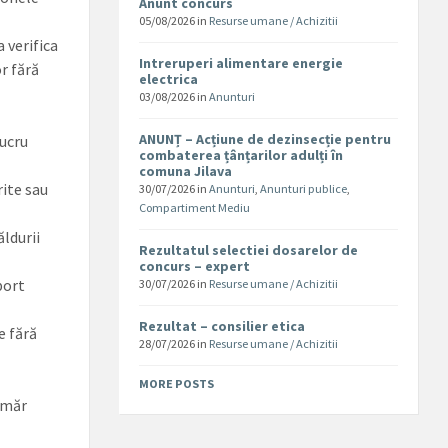
Anunt concurs
05/08/2026
in
Resurse umane / Achizitii
a verifica
Intreruperi alimentare energie
r fără
electrica
03/08/2026
in
Anunturi
ANUNȚ – Acțiune de dezinsecție pentru
lucru
combaterea țânțarilor adulți în
comuna Jilava
rite sau
30/07/2026
in
Anunturi
,
Anunturi publice
,
Compartiment Mediu
ldurii
Rezultatul selectiei dosarelor de
concurs – expert
port
30/07/2026
in
Resurse umane / Achizitii
Rezultat – consilier etica
e fără
28/07/2026
in
Resurse umane / Achizitii
MORE POSTS
număr