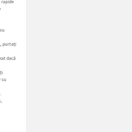
i rapide
e
 cu
i, purtați
onat dacă
i.
r cu
.
,