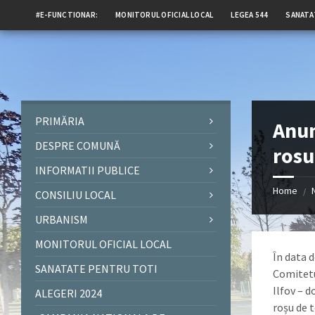
#E-FUNCTIONAR:
MONITORUL OFICIAL LOCAL
LEGEA 544
SANATA
PRIMĂRIA
Anun
DESPRE COMUNĂ
rosu
INFORMATII PUBLICE
Home
/
CONSILIU LOCAL
URBANISM
MONITORUL OFICIAL LOCAL
În data d
SANATATE PENTRU TOTI
Comitetu
Ilfov – 
ALEGERI 2024
roșu de 