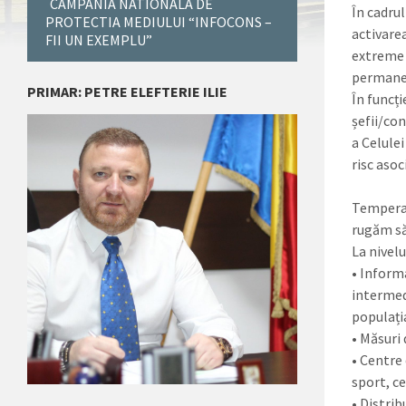
CAMPANIA NATIONALA DE
În cadrul
PROTECTIA MEDIULUI “INFOCONS –
activare
FII UN EXEMPLU”
extreme 
permanent
PRIMAR: PETRE ELEFTERIE ILIE
În funcți
șefii/co
a Celule
risc asoc
Temperat
rugăm să
La nivelu
• Inform
intermedi
populația
• Măsuri
• Centre 
sport, c
• Distrib