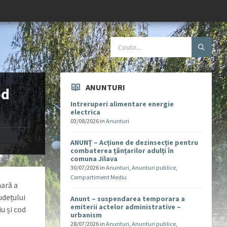
ANUNTURI
od
Intreruperi alimentare energie
electrica
03/08/2026
in
Anunturi
ANUNȚ – Acțiune de dezinsecție pentru
combaterea țânțarilor adulți în
comuna Jilava
30/07/2026
in
Anunturi
,
Anunturi publice
,
Compartiment Mediu
nară a
udețului
Anunt – suspendarea temporara a
emiterii actelor administrative –
u și cod
urbanism
28/07/2026
in
Anunturi
,
Anunturi publice
,