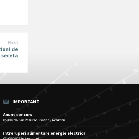
Next
tiuni de
e seceta
IMPORTANT
Anunt concurs
05/08/2026
in
Resurse umane / Achizitii
Intreruperi alimentare energie electrica
03/08/2026
in
Anunturi