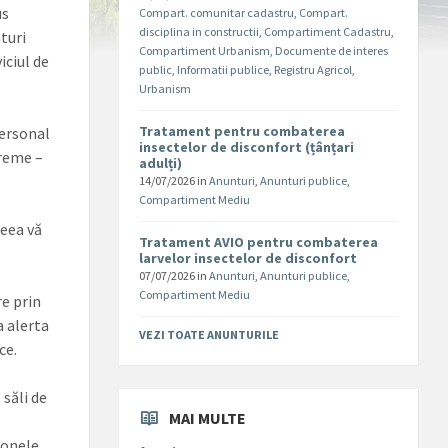
us
Compart. comunitar cadastru
,
Compart.
disciplina in constructii
,
Compartiment Cadastru
,
turi
Compartiment Urbanism
,
Documente de interes
iciul de
public
,
Informatii publice
,
Registru Agricol
,
Urbanism
Tratament pentru combaterea
personal
insectelor de disconfort (țânțari
treme –
adulți)
14/07/2026
in
Anunturi
,
Anunturi publice
,
Compartiment Mediu
ceea vă
Tratament AVIO pentru combaterea
larvelor insectelor de disconfort
07/07/2026
in
Anunturi
,
Anunturi publice
,
Compartiment Mediu
re prin
a alerta
VEZI TOATE ANUNTURILE
ce.
 săli de
MAI MULTE
zonele