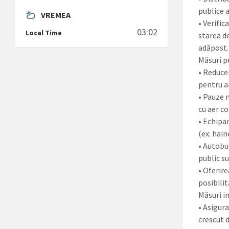
publice 
VREMEA
• Verific
03:02
Local Time
starea d
adăpost.
Măsuri p
• Reduce
pentru an
• Pauze 
cu aer c
• Echipa
(ex: hain
• Autobu
public s
• Oferir
posibilit
Măsuri i
• Asigur
crescut d