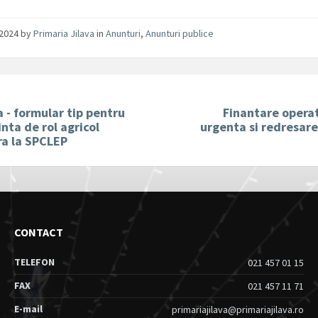
/2024
by
Primaria Jilava
in
Anunturi
,
Anunturi publice
 - formular tip pentru
Finantare opera
nta de rol agricol
urgenta si redresar
ra la SPCLEP
CONTACT
TELEFON
021 457 01 15
FAX
021 457 11 71
E-mail
primariajilava@primariajilava.ro