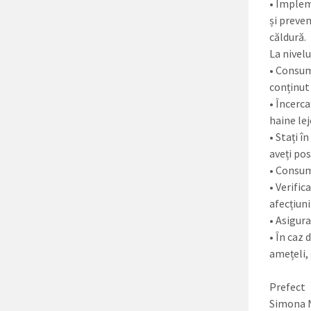
• Implem
și preve
căldură.
La nivel
• Consuma
conținut 
• Încerca
haine lej
• Stați î
aveți pos
• Consuma
• Verific
afecțiuni
• Asigur
• În caz 
amețeli, 
Prefect
Simona 