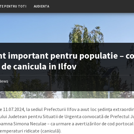
TE PENTRU TOTI
AUDIENTA
t important pentru populatie – c
 de canicula in Ilfov
News
e 11.07.2024, la sediul Prefecturii Ilfov a avut loc ședința extraordi
lui Judetean pentru Situatii de Urgenta convocată de Prefectul J
doamna Simona Neculae – ca urmare a avertizărilor de cod portocali
temperaturi ridicate (caniculă).