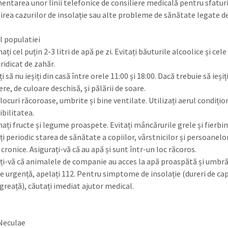
entarea unor linii telefonice de consiliere medicală pentru sfatur
nirea cazurilor de insolație sau alte probleme de sănătate legate d
ul populatiei
ți cel puțin 2-3 litri de apă pe zi. Evitați băuturile alcoolice și cele
ridicat de zahăr.
ți să nu ieșiți din casă între orele 11:00 și 18:00. Dacă trebuie să ieșiț
ere, de culoare deschisă, și pălării de soare.
n locuri răcoroase, umbrite și bine ventilate. Utilizați aerul condiți
ibilitatea.
ți fructe și legume proaspete. Evitați mâncărurile grele și fierbinț
ați periodic starea de sănătate a copiilor, vârstnicilor și persoanelo
 cronice. Asigurați-vă că au apă și sunt într-un loc răcoros.
ați-vă că animalele de companie au acces la apă proaspătă și umbră
de urgență, apelați 112. Pentru simptome de insolație (dureri de cap
greață), căutați imediat ajutor medical.
Neculae