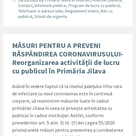
14/10/2021
by
Primaria Jilava
in
Anunturi
,
Anunturi publice
,
Contact
,
Informatii publice
,
Program de lucru cu publicul,
Telefoane si adrese utile
,
Regulament intern
,
Rel. cu
publicul
,
Situati de urgenta
MĂSURI PENTRU A PREVENI
RĂSPÂNDIREA CORONAVIRUSULUI-
Reorganizarea activității de lucru
cu publicul în Primăria Jilava
Având în vedere faptul că la nivelul județului Ilfov rata
de infectare cu noul coronavirus este în continuă
creștere, vă reamintim măsurile luate în cadrul
primăriei Jilava în ceea ce privește activitatea cu
publicul în cadrul instituției. Astfel, conform
prevederilor art. 5 alin. 3) lit. (f) din Legea 55/2020
privind unele măsuri pentru prevenirea și combaterea