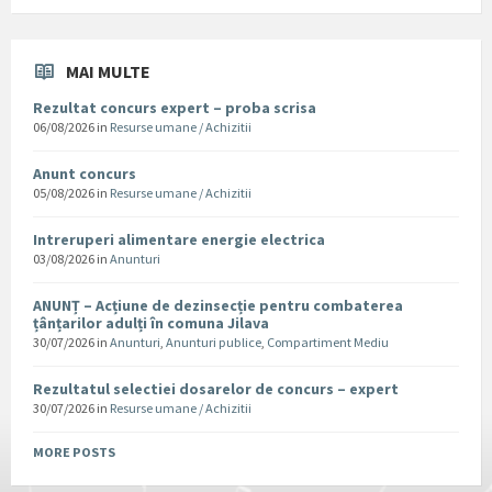
MAI MULTE
Rezultat concurs expert – proba scrisa
06/08/2026
in
Resurse umane / Achizitii
Anunt concurs
05/08/2026
in
Resurse umane / Achizitii
Intreruperi alimentare energie electrica
03/08/2026
in
Anunturi
ANUNȚ – Acțiune de dezinsecție pentru combaterea
țânțarilor adulți în comuna Jilava
30/07/2026
in
Anunturi
,
Anunturi publice
,
Compartiment Mediu
Rezultatul selectiei dosarelor de concurs – expert
30/07/2026
in
Resurse umane / Achizitii
MORE POSTS