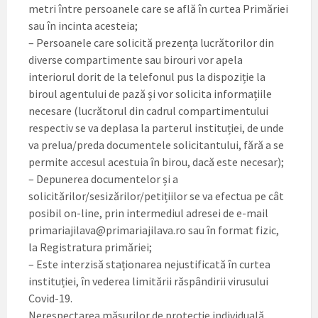
metri între persoanele care se află în curtea Primăriei
sau în incinta acesteia;
– Persoanele care solicită prezența lucrătorilor din
diverse compartimente sau birouri vor apela
interiorul dorit de la telefonul pus la dispoziție la
biroul agentului de pază și vor solicita informațiile
necesare (lucrătorul din cadrul compartimentului
respectiv se va deplasa la parterul instituției, de unde
va prelua/preda documentele solicitantului, fără a se
permite accesul acestuia în birou, dacă este necesar);
– Depunerea documentelor și a
solicitărilor/sesizărilor/petițiilor se va efectua pe cât
posibil on-line, prin intermediul adresei de e-mail
primariajilava@primariajilava.ro sau în format fizic,
la Registratura primăriei;
– Este interzisă staționarea nejustificată în curtea
instituției, în vederea limitării răspândirii virusului
Covid-19.
Nerespectarea măsurilor de protecție individuală