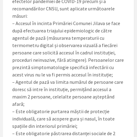
efectelor pandemiei de COVID-19 precum și a
recomandărilor CNSU, sunt aplicate următoarele
măsuri:
– Accesul în incinta Primăriei Comunei Jilava se face
după efectuarea triajului epidemiologic de către
agentul de pază (măsurarea temperaturii cu
termometru digital și observarea vizuală a fiecărei
persoane care solicită accesul în cadrul instituției,
proceduri neinvazive, fără atingere). Persoanelor care
prezintă simptomatologie specifică infectării cu
acest virus nu le va fi permis accesul în instituție;
– Agentul de pază va limita numărul de persoane care
doresc să intre în instituție, permițând accesul a
maxim 2 persoane, celelalte persoane așteptând
afară;
– Este obligatorie purtarea măștii de protecție
individuală, care să acopere gura și nasul, în toate
spațiile din interiorul primăriei;
– Este obligatorie păstrarea distanței sociale de 2