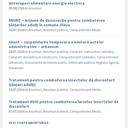
Intreruperi alimentare energie electrica
03/08/2026
in
Anunturi
ANUNȚ – Acțiune de dezinsecție pentru combaterea
țânțarilor adulți în comuna Jilava
30/07/2026
in
Anunturi
,
Anunturi publice
,
Compartiment Mediu
Anunt – suspendarea temporara a emiterii actelor
administrative – urbanism
28/07/2026
in
Anunturi
,
Anunturi publice
,
Compart. comunitar cadastru
,
Compart. disciplina in constructii
,
Compartiment Cadastru
,
Compartiment
Urbanism
,
Documente de interes public
,
Informatii publice
,
Registru Agricol
,
Urbanism
Tratament pentru combaterea insectelor de disconfort
(țânțari adulți)
14/07/2026
in
Anunturi
,
Anunturi publice
,
Compartiment Mediu
Tratament AVIO pentru combaterea larvelor insectelor de
disconfort
07/07/2026
in
Anunturi
,
Anunturi publice
,
Compartiment Mediu
VEZI TOATE ANUNTURILE