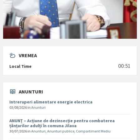
VREMEA
00:51
Local Time
ANUNTURI
Intreruperi alimentare energie electrica
03/08/2026
in
Anunturi
ANUNȚ – Acțiune de dezinsecție pentru combaterea
țânțarilor adulți în comuna Jilava
30/07/2026
in
Anunturi
,
Anunturi publice
,
Compartiment Mediu