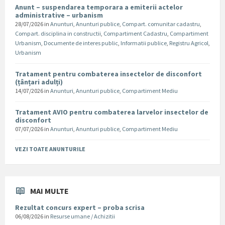
Anunt – suspendarea temporara a emiterii actelor
administrative – urbanism
28/07/2026
in
Anunturi
,
Anunturi publice
,
Compart. comunitar cadastru
,
Compart. disciplina in constructii
,
Compartiment Cadastru
,
Compartiment
Urbanism
,
Documente de interes public
,
Informatii publice
,
Registru Agricol
,
Urbanism
Tratament pentru combaterea insectelor de disconfort
(țânțari adulți)
14/07/2026
in
Anunturi
,
Anunturi publice
,
Compartiment Mediu
Tratament AVIO pentru combaterea larvelor insectelor de
disconfort
07/07/2026
in
Anunturi
,
Anunturi publice
,
Compartiment Mediu
VEZI TOATE ANUNTURILE
MAI MULTE
Rezultat concurs expert – proba scrisa
06/08/2026
in
Resurse umane / Achizitii