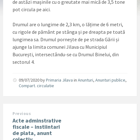
de astăzi mașinile cu o greutate mai mică de 3,5 tone
pot circula pe aici.
Drumul are o lungime de 2,3 km, o lățime de 6 metri,
cu rigole de pământ pe stânga și pe dreapta pe toată
lungimea sa. Drumul pornește de pe strada Gării și
ajunge la limita comunei Jilava cu Municipiul
București, intersectându-se cu Drumul Binelui, din
sectorul 4.
09/07/2020
by
Primaria Jilava
in
Anunturi
,
Anunturi publice
,
Compart. circulatie
Previous
Acte adminstrative
fiscale – instiintari
de plata, anunt
colectiv