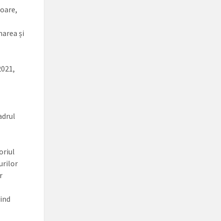
ioare,
narea și
2021,
adrul
oriul
urilor
r
vind