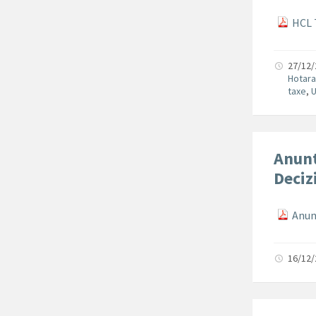
HCL 
27/12
Hotara
taxe
,
Anunt
Deciz
Anun
16/12