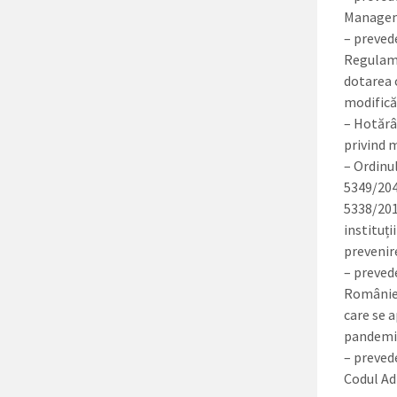
Manageme
– prevede
Regulame
dotarea 
modifică
– Hotărâ
privind m
– Ordinul
5349/204
5338/201
instituț
prevenir
– prevede
României
care se 
pandemie
– preveder
Codul Ad