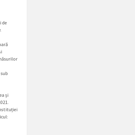
i de
.
șoară
si
măsurilor
e sub
ea și
2021.
stituției
cul: