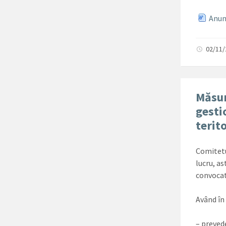
Anunt
02/11
Măsur
gesti
terit
Comitetu
lucru, as
convocat
Având în
– prevede