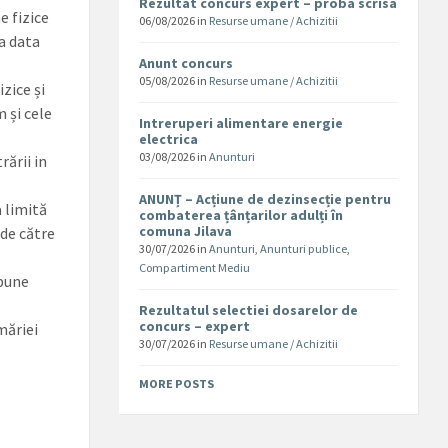
Rezultat concurs expert – proba scrisa
e fizice
06/08/2026
in
Resurse umane / Achizitii
la data
Anunt concurs
05/08/2026
in
Resurse umane / Achizitii
zice și
 și cele
Intreruperi alimentare energie
electrica
03/08/2026
in
Anunturi
rării in
ANUNȚ – Acțiune de dezinsecție pentru
a limită
combaterea țânțarilor adulți în
comuna Jilava
 de către
30/07/2026
in
Anunturi
,
Anunturi publice
,
Compartiment Mediu
epune
Rezultatul selectiei dosarelor de
concurs – expert
măriei
30/07/2026
in
Resurse umane / Achizitii
MORE POSTS