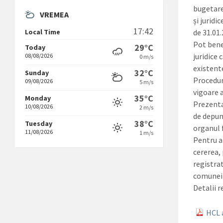
bugetare
VREMEA
și juridi
17:42
de 31.01
Local Time
Pot bene
29°C
Today
juridice 
08/08/2026
0 m/s
existente
32°C
Sunday
Procedura
09/08/2026
5 m/s
vigoare 
35°C
Monday
Prezenta
10/08/2026
2 m/s
de depun
38°C
Tuesday
organul f
11/08/2026
1 m/s
Pentru a
cererea, 
registra
comunei 
Detalii r
HCL 