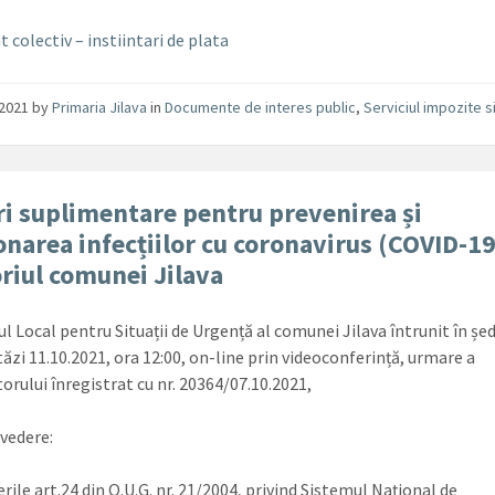
 colectiv – instiintari de plata
/2021
by
Primaria Jilava
in
Documente de interes public
,
Serviciul impozite s
i suplimentare pentru prevenirea și
onarea infecțiilor cu coronavirus (COVID-19
oriul comunei Jilava
l Local pentru Situații de Urgență al comunei Jilava întrunit în șed
tăzi 11.10.2021, ora 12:00, on-line prin videoconferință, urmare a
orului înregistrat cu nr. 20364/07.10.2021,
 vedere:
rile art.24 din O.U.G. nr. 21/2004, privind Sistemul Național de