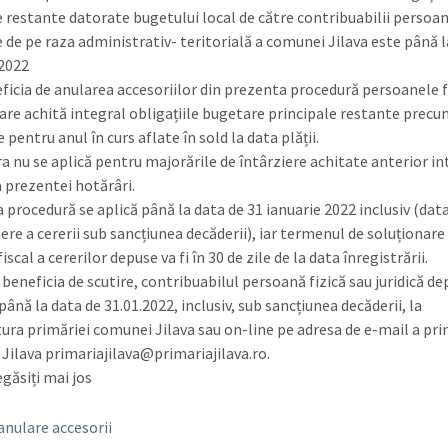
 restante datorate bugetului local de către contribuabilii persoan
ce de pe raza administrativ- teritorială a comunei Jilava este până 
.2022
ficia de anularea accesoriilor din prezenta procedură persoanele fi
care achită integral obligațiile bugetare principale restante precum
 pentru anul în curs aflate în sold la data plății.
 nu se aplică pentru majorările de întârziere achitate anterior int
a prezentei hotărâri.
 procedură se aplică până la data de 31 ianuarie 2022 inclusiv (dat
ere a cererii sub sancțiunea decăderii), iar termenul de soluționare
iscal a cererilor depuse va fi în 30 de zile de la data înregistrării.
 beneficia de scutire, contribuabilul persoană fizică sau juridică d
până la data de 31.01.2022, inclusiv, sub sancțiunea decăderii, la
tura primăriei comunei Jilava sau on-line pe adresa de e-mail a pri
Jilava primariajilava@primariajilava.ro.
egăsiți mai jos
anulare accesorii