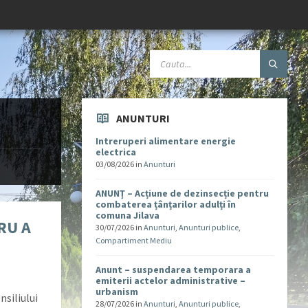
ANUNTURI
Intreruperi alimentare energie
electrica
03/08/2026
in
Anunturi
ANUNȚ – Acțiune de dezinsecție pentru
combaterea țânțarilor adulți în
comuna Jilava
RU A
30/07/2026
in
Anunturi
,
Anunturi publice
,
Compartiment Mediu
Anunt – suspendarea temporara a
emiterii actelor administrative –
urbanism
nsiliului
28/07/2026
in
Anunturi
,
Anunturi publice
,