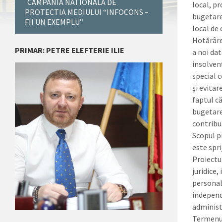
CAMPANIA NATIONALA DE
local, pr
PROTECTIA MEDIULUI “INFOCONS –
bugetare
FII UN EXEMPLU”
local de 
Hotărâre
PRIMAR: PETRE ELEFTERIE ILIE
a noi da
insolven
special c
și evitar
faptul c
bugetare,
contribua
Scopul pr
este spri
Proiectu
juridice,
personal
independe
administ
Termenul