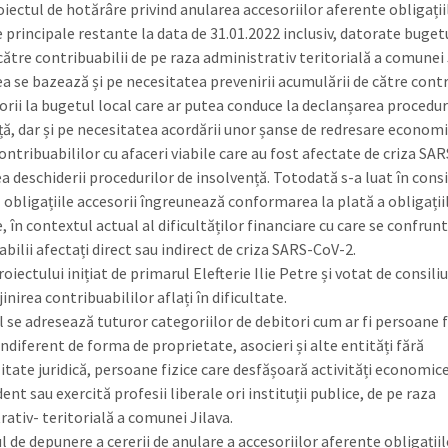
oiectul de hotărâre privind anularea accesoriilor aferente obligații
 principale restante la data de 31.01.2022 inclusiv, datorate buget
către contribuabilii de pe raza administrativ teritorială a comunei 
a se bazează și pe necesitatea prevenirii acumulării de către contr
torii la bugetul local care ar putea conduce la declanșarea procedur
ță, dar și pe necesitatea acordării unor șanse de redresare economi
ontribuabililor cu afaceri viabile care au fost afectate de criza SA
ea deschiderii procedurilor de insolvență. Totodată s-a luat în cons
ă obligațiile accesorii îngreunează conformarea la plată a obligații
 în contextul actual al dificultăților financiare cu care se confrun
bilii afectați direct sau indirect de criza SARS-CoV-2.
oiectului inițiat de primarul Elefterie Ilie Petre și votat de consiliu
jinirea contribuabililor aflați în dificultate.
l se adresează tuturor categoriilor de debitori cum ar fi persoane f
 indiferent de forma de proprietate, asocieri și alte entități fără
itate juridică, persoane fizice care desfășoară activități economic
nt sau exercită profesii liberale ori instituții publice, de pe raza
rativ- teritorială a comunei Jilava.
 de depunere a cererii de anulare a accesoriilor aferente obligații