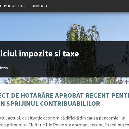
TE PENTRU TOTI
AUDIENTA
iciul impozite si taxe
News
ECT DE HOTARÂRE APROBAT RECENT PENT
 ÎN SPRIJINUL CONTRIBUABILILOR
tul actual, de situație economică dificilă din cauza pandemiei, la
a primarului Elefterie Ilie Petre s-a aprobat, recent, în sedința co