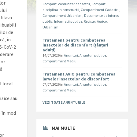
lor
Compart. comunitar cadastru
,
Compart.
ului
disciplina in constructii
,
Compartiment Cadastru
,
Compartiment Urbanism
,
Documente de interes
Jilava.
public
,
Informatii publice
,
Registru Agricol
,
ibuabili
Urbanism
ilor de
că, în
Tratament pentru combaterea
insectelor de disconfort (țânțari
RS-CoV-2
adulți)
iderare
14/07/2026
in
Anunturi
,
Anunturi publice
,
lor
Compartiment Mediu
tă
Tratament AVIO pentru combaterea
larvelor insectelor de disconfort
l local
07/07/2026
in
Anunturi
,
Anunturi publice
,
Compartiment Mediu
izice sau
VEZI TOATE ANUNTURILE
e în mod
MAI MULTE
lor