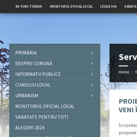
#E-FUNCTIONAR:
MONITORUL OFICIAL LOCAL
LEGEA 544
SANATA
PRIMĂRIA
Serv
DESPRE COMUNĂ
Home
/
INFORMATII PUBLICE
CONSILIU LOCAL
URBANISM
PROI
MONITORUL OFICIAL LOCAL
VENI
SANATATE PENTRU TOTI
În contex
ALEGERI 2024
propunere