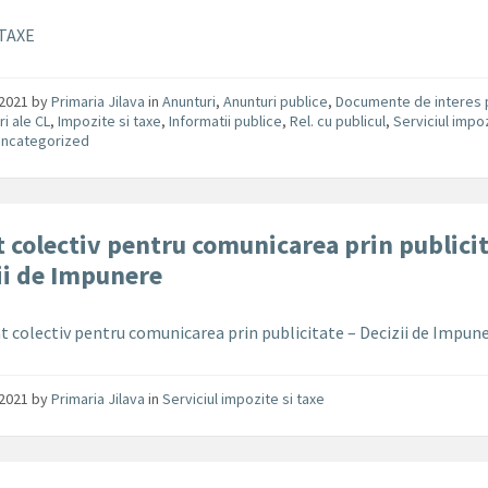
TAXE
/2021
by
Primaria Jilava
in
Anunturi
,
Anunturi publice
,
Documente de interes 
ri ale CL
,
Impozite si taxe
,
Informatii publice
,
Rel. cu publicul
,
Serviciul impoz
Uncategorized
 colectiv pentru comunicarea prin publicit
ii de Impunere
t colectiv pentru comunicarea prin publicitate – Decizii de Impun
/2021
by
Primaria Jilava
in
Serviciul impozite si taxe