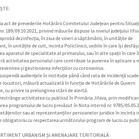
ȘTE:
 ia act de prevederile Hotărârii Comitetului Județean pentru Situați
r. 189/09.10.2021, privind măsurile dispuse la nivelul județului Ilfov
 aprobă dezinfecția, în ziua de vineri a săptămânii, în unitățile de
t, în unitățile de cult, incinta Policlinicii, sediile în care își desfă
ea aparatul de specialitate al primarului, sau în alte spații în care î
ră activitatea personalul care contribuie la punerea în aplicare a 
revenirea și gestionarea infecțiilor cu coronavirus.
 suspendă audiențele în instituție până când rata de incidență scad
e locuitori, măsură actualizată în funcție de Hotărârile de Guvern
e, cu privire la prelungirea stării de alertă.
 restrânge activitatea cu publicul în Primăria Jilava, prin modificar
area programului de lucru prevăzut în Nota internă nr. 9785/05.05.
etățenilor sau al reprezentanților persoanelor juridice în incinta in
ce obligatoriu cu respectarea următorului program de lucru cu publi
RTIMENT URBANISM ȘI AMENAJARE TERITORIALĂ: