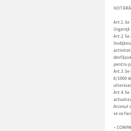
HOTĂRĂ
Art.1. Se
Urgență n
Art.2. Se
învățăman
activitat
desfășoa
pentru p
Art.3. Se
6/1000 d
ulterioar
Art.4. Se
actualiz
Accesul c
se va fa
– COMPA