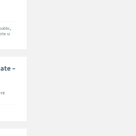
public
,
ite si
ate –
ere