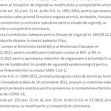
nt al Situațiilor de Urgență cu modificările și completările ulter
rile art. 10 și art. 11 lit. a) din H.G. nr. 1491/2004, pentru aprobarea
ntului cadru privind Structura organizatorică, atribuțiile, funcțio
comitetelor și centrelor operative pentru situații de urgență, cu
rile și completărle ulterioare,
rea Comitetului Județean pentru Situații de Urgență nr. 189/09.10.
ăsurile dispuse la nivelul județului Ilfov,
 comun al Ministrului Sănătății și al Ministrului Educației nr.
1/2021, pentru modificarea Ordinului comun al MEC și MS nr.
5/2021 pentru aprobarea măsurilor de organizare a activității în c
iilor de învățământ în condiții de siguranță epidemiologică pentru
ea îmbolnăvirilor cu virusul SARS-CoV-2,
rile H.G. nr. 1090/2021, privind prelungirea stării de alertă pe terit
 începând cu data de 10 octombrie 2021, precum și stabilirea măs
aplică pe durata acesteia pentru prevenirea și combaterea efectelo
i de COVID-19,
ile art. 155 alin. (1) lit. d), alin. (5) lit. b) din O.U.G. nr. 57/2019, pri
ministrativ, cu modificarile și completările ulterioare,