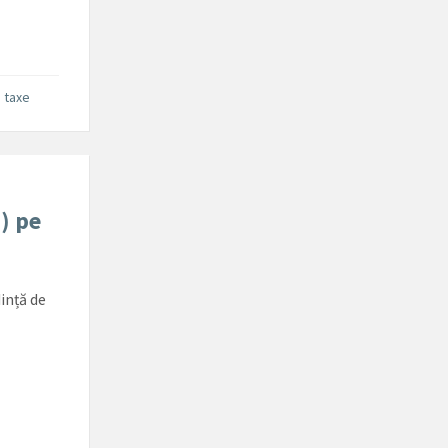
i taxe
) pe
ință de