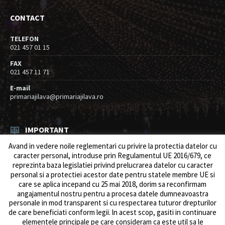
CONTACT
TELEFON
021 457 01 15
FAX
021 457 11 71
E-mail
primariajilava@primariajilava.ro
IMPORTANT
Avand in vedere noile reglementari cu privire la protectia datelor cu
Rezultat concurs expert – proba scrisa
caracter personal, introduse prin Regulamentul UE 2016/679, ce
06/08/2026
in
Resurse umane / Achizitii
reprezinta baza legislatiei privind prelucrarea datelor cu caracter
personal si a protectiei acestor date pentru statele membre UE si
Anunt concurs
care se aplica incepand cu 25 mai 2018, dorim sa reconfirmam
05/08/2026
in
Resurse umane / Achizitii
angajamentul nostru pentru a procesa datele dumneavoastra
personale in mod transparent si cu respectarea tuturor drepturilor
de care beneficiati conform legii. ln acest scop, gasiti in continuare
elementele principale pe care consideram ca este util sa le