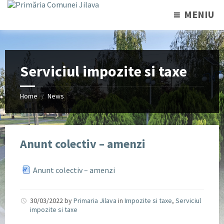
MENIU
Serviciul impozite si taxe
Home
News
/
Anunt colectiv – amenzi
Anunt colectiv – amenzi
30/03/2022
by
Primaria Jilava
in
Impozite si taxe
,
Serviciul
impozite si taxe