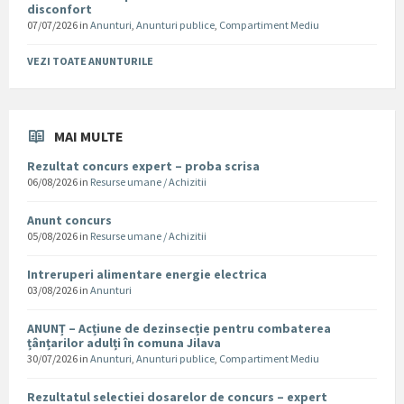
disconfort
07/07/2026
in
Anunturi
,
Anunturi publice
,
Compartiment Mediu
VEZI TOATE ANUNTURILE
MAI MULTE
Rezultat concurs expert – proba scrisa
06/08/2026
in
Resurse umane / Achizitii
Anunt concurs
05/08/2026
in
Resurse umane / Achizitii
Intreruperi alimentare energie electrica
03/08/2026
in
Anunturi
ANUNȚ – Acțiune de dezinsecție pentru combaterea
țânțarilor adulți în comuna Jilava
30/07/2026
in
Anunturi
,
Anunturi publice
,
Compartiment Mediu
Rezultatul selectiei dosarelor de concurs – expert