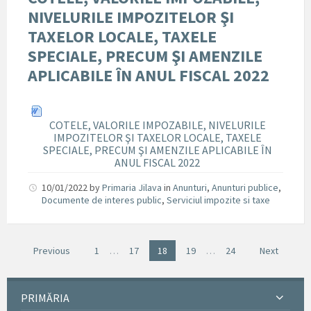
NIVELURILE IMPOZITELOR ŞI
TAXELOR LOCALE, TAXELE
SPECIALE, PRECUM ŞI AMENZILE
APLICABILE ÎN ANUL FISCAL 2022
COTELE, VALORILE IMPOZABILE, NIVELURILE
IMPOZITELOR ŞI TAXELOR LOCALE, TAXELE
SPECIALE, PRECUM ŞI AMENZILE APLICABILE ÎN
ANUL FISCAL 2022
10/01/2022
by
Primaria Jilava
in
Anunturi
,
Anunturi publice
,
Documente de interes public
,
Serviciul impozite si taxe
Previous
1
…
17
18
19
…
24
Next
PRIMĂRIA