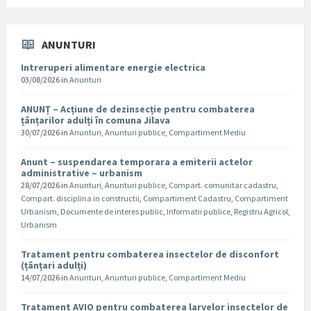
ANUNTURI
Intreruperi alimentare energie electrica
03/08/2026
in
Anunturi
ANUNȚ – Acțiune de dezinsecție pentru combaterea
țânțarilor adulți în comuna Jilava
30/07/2026
in
Anunturi
,
Anunturi publice
,
Compartiment Mediu
Anunt – suspendarea temporara a emiterii actelor
administrative – urbanism
28/07/2026
in
Anunturi
,
Anunturi publice
,
Compart. comunitar cadastru
,
Compart. disciplina in constructii
,
Compartiment Cadastru
,
Compartiment
Urbanism
,
Documente de interes public
,
Informatii publice
,
Registru Agricol
,
Urbanism
Tratament pentru combaterea insectelor de disconfort
(țânțari adulți)
14/07/2026
in
Anunturi
,
Anunturi publice
,
Compartiment Mediu
Tratament AVIO pentru combaterea larvelor insectelor de