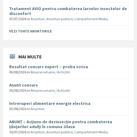
Tratament AVIO pentru combaterea larvelor insectelor de
disconfort
07/07/2026
in
Anunturi
,
Anunturi publice
,
Compartiment Mediu
VEZI TOATE ANUNTURILE
MAI MULTE
Rezultat concurs expert – proba scrisa
06/08/2026
in
Resurse umane / Achizitii
Anunt concurs
05/08/2026
in
Resurse umane / Achizitii
Intreruperi alimentare energie electrica
03/08/2026
in
Anunturi
ANUNȚ – Acțiune de dezinsecție pentru combaterea
țânțarilor adulți în comuna Jilava
30/07/2026
in
Anunturi
,
Anunturi publice
,
Compartiment Mediu