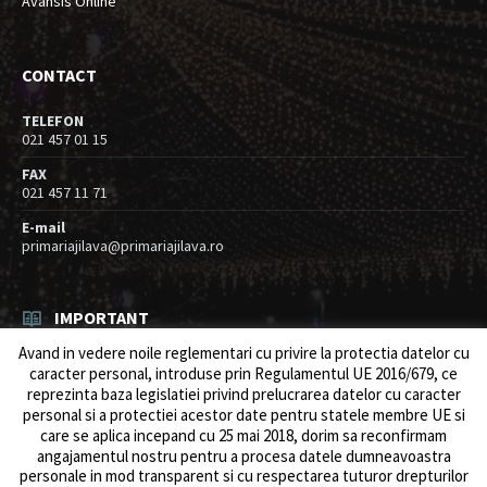
Avansis Online
CONTACT
TELEFON
021 457 01 15
FAX
021 457 11 71
E-mail
primariajilava@primariajilava.ro
IMPORTANT
Avand in vedere noile reglementari cu privire la protectia datelor cu
Rezultat concurs expert – proba scrisa
caracter personal, introduse prin Regulamentul UE 2016/679, ce
06/08/2026
in
Resurse umane / Achizitii
reprezinta baza legislatiei privind prelucrarea datelor cu caracter
personal si a protectiei acestor date pentru statele membre UE si
Anunt concurs
care se aplica incepand cu 25 mai 2018, dorim sa reconfirmam
05/08/2026
in
Resurse umane / Achizitii
angajamentul nostru pentru a procesa datele dumneavoastra
personale in mod transparent si cu respectarea tuturor drepturilor