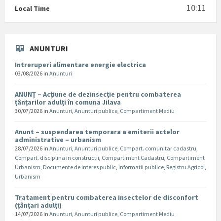
10:11
Local Time
ANUNTURI
Intreruperi alimentare energie electrica
03/08/2026
in
Anunturi
ANUNȚ – Acțiune de dezinsecție pentru combaterea
țânțarilor adulți în comuna Jilava
30/07/2026
in
Anunturi
,
Anunturi publice
,
Compartiment Mediu
Anunt – suspendarea temporara a emiterii actelor
administrative – urbanism
28/07/2026
in
Anunturi
,
Anunturi publice
,
Compart. comunitar cadastru
,
Compart. disciplina in constructii
,
Compartiment Cadastru
,
Compartiment
Urbanism
,
Documente de interes public
,
Informatii publice
,
Registru Agricol
,
Urbanism
Tratament pentru combaterea insectelor de disconfort
(țânțari adulți)
14/07/2026
in
Anunturi
,
Anunturi publice
,
Compartiment Mediu