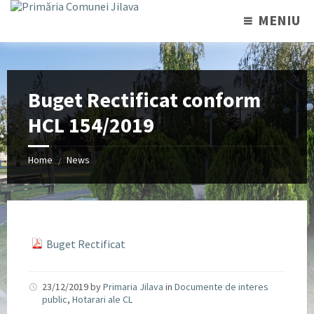
MENIU
Buget Rectificat conform
HCL 154/2019
Home
News
/
Buget Rectificat
23/12/2019
by
Primaria Jilava
in
Documente de interes
public
,
Hotarari ale CL