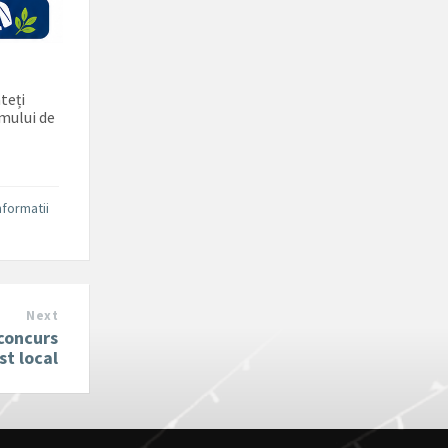
teți
amului de
nformatii
Next
 concurs
st local