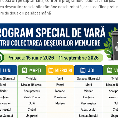
de două ori pe săptămână, conform programului publicat mai jos.
ea deșeurilor reciclabile rămâne neschimbată, acestea fiind prelu
re de două ori pe săptămână.