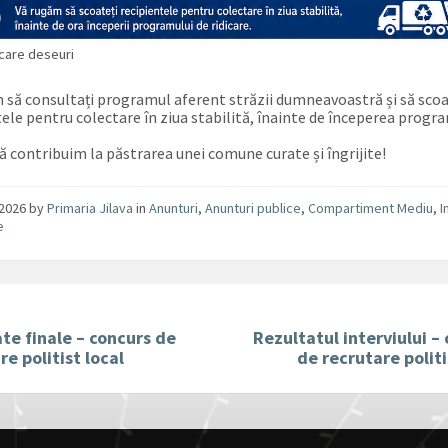
icare deseuri
 să consultați programul aferent străzii dumneavoastră și să scoa
tele pentru colectare în ziua stabilită, înainte de începerea progr
 contribuim la păstrarea unei comune curate și îngrijite!
/2026
by
Primaria Jilava
in
Anunturi
,
Anunturi publice
,
Compartiment Mediu
,
I
e
te finale – concurs de
Rezultatul interviului –
re politist local
de recrutare politi