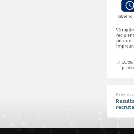
Tabel rid
Vă rugăm
recipien
ridicare.
Împreună
10/06
public
Previous
Rezulta
recruta