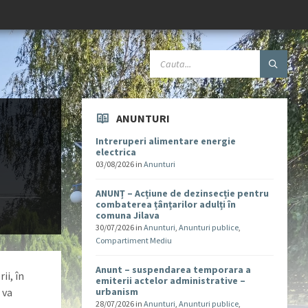
ANUNTURI
Intreruperi alimentare energie
electrica
03/08/2026
in
Anunturi
ANUNȚ – Acțiune de dezinsecție pentru
combaterea țânțarilor adulți în
comuna Jilava
30/07/2026
in
Anunturi
,
Anunturi publice
,
Compartiment Mediu
Anunt – suspendarea temporara a
ii, în
emiterii actelor administrative –
 va
urbanism
28/07/2026
in
Anunturi
,
Anunturi publice
,