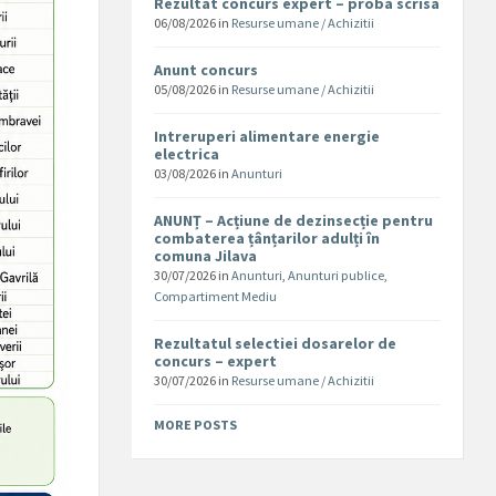
Rezultat concurs expert – proba scrisa
06/08/2026
in
Resurse umane / Achizitii
Anunt concurs
05/08/2026
in
Resurse umane / Achizitii
Intreruperi alimentare energie
electrica
03/08/2026
in
Anunturi
ANUNȚ – Acțiune de dezinsecție pentru
combaterea țânțarilor adulți în
comuna Jilava
30/07/2026
in
Anunturi
,
Anunturi publice
,
Compartiment Mediu
Rezultatul selectiei dosarelor de
concurs – expert
30/07/2026
in
Resurse umane / Achizitii
MORE POSTS