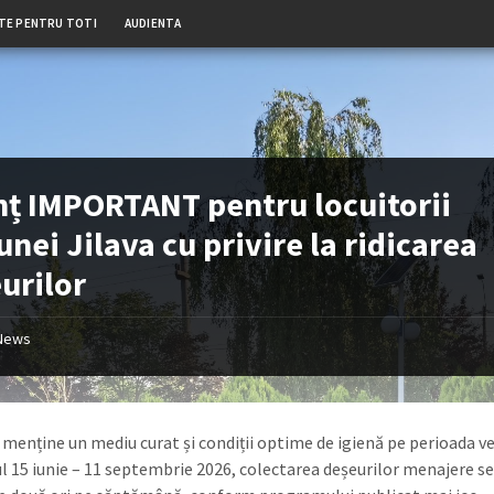
TE PENTRU TOTI
AUDIENTA
ț IMPORTANT pentru locuitorii
nei Jilava cu privire la ridicarea
urilor
News
 menține un mediu curat și condiții optime de igienă pe perioada ver
ul 15 iunie – 11 septembrie 2026, colectarea deșeurilor menajere se