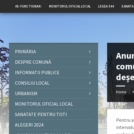
#E-FUNCTIONAR:
MONITORUL OFICIAL LOCAL
LEGEA 544
SANATA
PRIMĂRIA
Anun
DESPRE COMUNĂ
comu
INFORMATII PUBLICE
deșe
CONSILIU LOCAL
Home
/
URBANISM
MONITORUL OFICIAL LOCAL
SANATATE PENTRU TOTI
Pentru a
ALEGERI 2024
interval