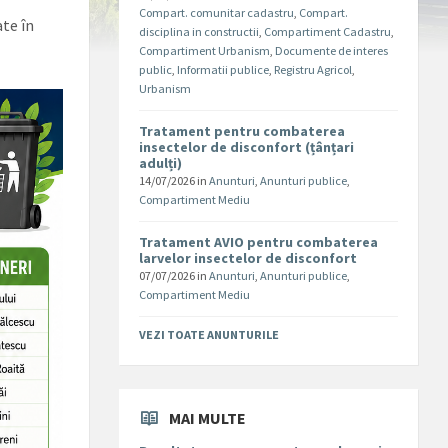
Compart. comunitar cadastru
,
Compart.
ate în
disciplina in constructii
,
Compartiment Cadastru
,
Compartiment Urbanism
,
Documente de interes
public
,
Informatii publice
,
Registru Agricol
,
Urbanism
Tratament pentru combaterea
insectelor de disconfort (țânțari
adulți)
14/07/2026
in
Anunturi
,
Anunturi publice
,
Compartiment Mediu
Tratament AVIO pentru combaterea
larvelor insectelor de disconfort
07/07/2026
in
Anunturi
,
Anunturi publice
,
Compartiment Mediu
VEZI TOATE ANUNTURILE
MAI MULTE