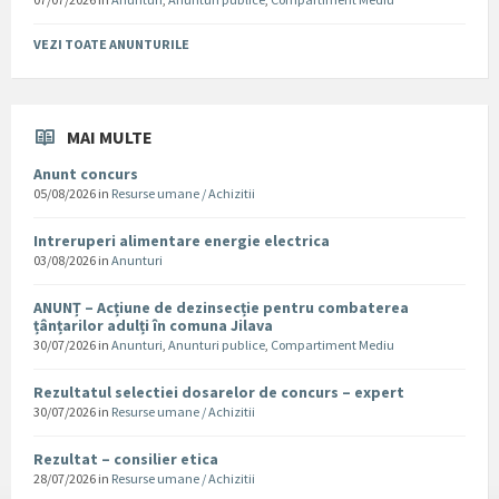
VEZI TOATE ANUNTURILE
MAI MULTE
Anunt concurs
05/08/2026
in
Resurse umane / Achizitii
Intreruperi alimentare energie electrica
03/08/2026
in
Anunturi
ANUNȚ – Acțiune de dezinsecție pentru combaterea
țânțarilor adulți în comuna Jilava
30/07/2026
in
Anunturi
,
Anunturi publice
,
Compartiment Mediu
Rezultatul selectiei dosarelor de concurs – expert
30/07/2026
in
Resurse umane / Achizitii
Rezultat – consilier etica
28/07/2026
in
Resurse umane / Achizitii