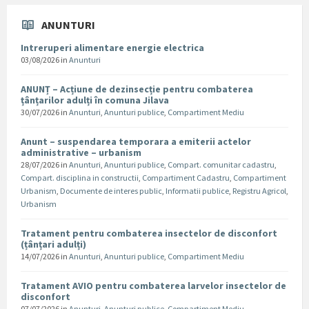
ANUNTURI
Intreruperi alimentare energie electrica
03/08/2026
in
Anunturi
ANUNȚ – Acțiune de dezinsecție pentru combaterea
țânțarilor adulți în comuna Jilava
30/07/2026
in
Anunturi
,
Anunturi publice
,
Compartiment Mediu
Anunt – suspendarea temporara a emiterii actelor
administrative – urbanism
28/07/2026
in
Anunturi
,
Anunturi publice
,
Compart. comunitar cadastru
,
Compart. disciplina in constructii
,
Compartiment Cadastru
,
Compartiment
Urbanism
,
Documente de interes public
,
Informatii publice
,
Registru Agricol
,
Urbanism
Tratament pentru combaterea insectelor de disconfort
(țânțari adulți)
14/07/2026
in
Anunturi
,
Anunturi publice
,
Compartiment Mediu
Tratament AVIO pentru combaterea larvelor insectelor de
disconfort
07/07/2026
in
Anunturi
,
Anunturi publice
,
Compartiment Mediu