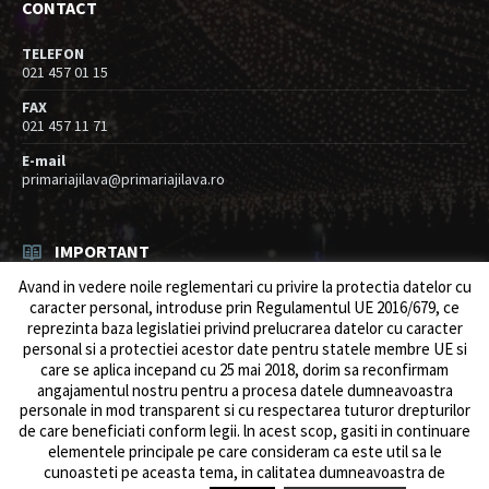
CONTACT
TELEFON
021 457 01 15
FAX
021 457 11 71
E-mail
primariajilava@primariajilava.ro
IMPORTANT
Avand in vedere noile reglementari cu privire la protectia datelor cu
Anunt concurs
caracter personal, introduse prin Regulamentul UE 2016/679, ce
05/08/2026
in
Resurse umane / Achizitii
reprezinta baza legislatiei privind prelucrarea datelor cu caracter
personal si a protectiei acestor date pentru statele membre UE si
Intreruperi alimentare energie electrica
care se aplica incepand cu 25 mai 2018, dorim sa reconfirmam
03/08/2026
in
Anunturi
angajamentul nostru pentru a procesa datele dumneavoastra
personale in mod transparent si cu respectarea tuturor drepturilor
de care beneficiati conform legii. ln acest scop, gasiti in continuare
elementele principale pe care consideram ca este util sa le
cunoasteti pe aceasta tema, in calitatea dumneavoastra de
© 2026 Primăria Comunei Jilava. Dev by
ows.ro