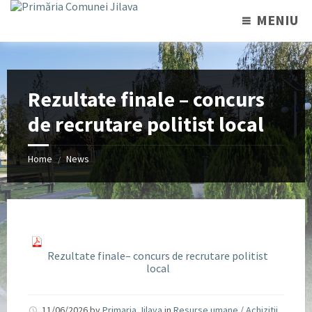
MENIU
Rezultate finale – concurs
de recrutare politist local
Home
News
/
Rezultate finale– concurs de recrutare politist
local
11/06/2026
by
Primaria Jilava
in
Resurse umane / Achizitii