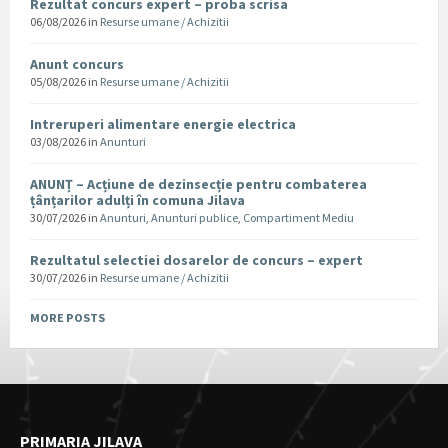
Rezultat concurs expert – proba scrisa
06/08/2026
in
Resurse umane / Achizitii
Anunt concurs
05/08/2026
in
Resurse umane / Achizitii
Intreruperi alimentare energie electrica
03/08/2026
in
Anunturi
ANUNȚ – Acțiune de dezinsecție pentru combaterea
țânțarilor adulți în comuna Jilava
30/07/2026
in
Anunturi
,
Anunturi publice
,
Compartiment Mediu
Rezultatul selectiei dosarelor de concurs – expert
30/07/2026
in
Resurse umane / Achizitii
MORE POSTS
PRIMARIA JILAVA