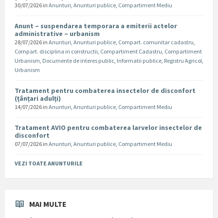
30/07/2026
in
Anunturi
,
Anunturi publice
,
Compartiment Mediu
Anunt – suspendarea temporara a emiterii actelor
administrative – urbanism
28/07/2026
in
Anunturi
,
Anunturi publice
,
Compart. comunitar cadastru
,
Compart. disciplina in constructii
,
Compartiment Cadastru
,
Compartiment
Urbanism
,
Documente de interes public
,
Informatii publice
,
Registru Agricol
,
Urbanism
Tratament pentru combaterea insectelor de disconfort
(țânțari adulți)
14/07/2026
in
Anunturi
,
Anunturi publice
,
Compartiment Mediu
Tratament AVIO pentru combaterea larvelor insectelor de
disconfort
07/07/2026
in
Anunturi
,
Anunturi publice
,
Compartiment Mediu
VEZI TOATE ANUNTURILE
MAI MULTE