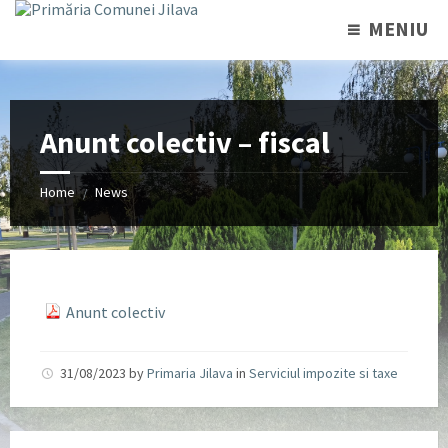
MENIU
Anunt colectiv – fiscal
Home
News
/
Anunt colectiv
31/08/2023
by
Primaria Jilava
in
Serviciul impozite si taxe