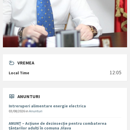
VREMEA
12:05
Local Time
ANUNTURI
Intreruperi alimentare energie electrica
03/08/2026
in
Anunturi
ANUNȚ – Acțiune de dezinsecție pentru combaterea
țânțarilor adulți în comuna Jilava