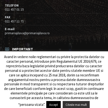
TELEFON
021 457 01 15
FAX
021 457 11 71
E-mail
primariajilava@primariajilava.ro
IMPORTANT
Avand in vedere noile reglementari cu privire la protectia datelor cu
Rezultat concurs expert – proba scrisa
caracter personal, introduse prin Regulamentul UE 2016/679, ce
06/08/2026
in
Resurse umane / Achizitii
reprezinta baza legislatiei privind prelucrarea datelor cu caracter
personal si a protectiei acestor date pentru statele membre UE si
Anunt concurs
care se aplica incepand cu 25 mai 2018, dorim sa reconfirmam
05/08/2026
in
Resurse umane / Achizitii
angajamentul nostru pentru a procesa datele dumneavoastra
personale in mod transparent si cu respectarea tuturor drepturilor
de care beneficiati conform legii. ln acest scop, gasiti in continuare
elementele principale pe care consideram ca este util sa le
cunoasteti pe aceasta tema, in calitatea dumneavoastra de
© 2026 Primăria Comunei Jilava. Dev by
ows.ro
“persoana vizata”.
Accept
Citeste mai mult