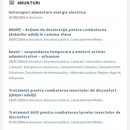
ANUNTURI
Intreruperi alimentare energie electrica
03/08/2026
in
Anunturi
ANUNȚ – Acțiune de dezinsecție pentru combaterea
țânțarilor adulți în comuna Jilava
30/07/2026
in
Anunturi
,
Anunturi publice
,
Compartiment Mediu
Anunt – suspendarea temporara a emiterii actelor
administrative – urbanism
28/07/2026
in
Anunturi
,
Anunturi publice
,
Compart. comunitar cadastru
,
Compart. disciplina in constructii
,
Compartiment Cadastru
,
Compartiment
Urbanism
,
Documente de interes public
,
Informatii publice
,
Registru Agricol
,
Urbanism
Tratament pentru combaterea insectelor de disconfort
(țânțari adulți)
14/07/2026
in
Anunturi
,
Anunturi publice
,
Compartiment Mediu
Tratament AVIO pentru combaterea larvelor insectelor de
disconfort
07/07/2026
in
Anunturi
,
Anunturi publice
,
Compartiment Mediu