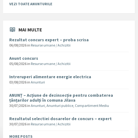
VEZI TOATE ANUNTURILE
MAI MULTE
Rezultat concurs expert – proba scrisa
06/08/2026
in
Resurse umane / Achizitii
Anunt concurs
05/08/2026
in
Resurse umane / Achizitii
Intreruperi alimentare energie electrica
03/08/2026
in
Anunturi
ANUNȚ – Acțiune de dezinsecție pentru combaterea
țânțarilor adulți în comuna Jilava
30/07/2026
in
Anunturi
,
Anunturi publice
,
Compartiment Mediu
Rezultatul selectiei dosarelor de concurs – expert
30/07/2026
in
Resurse umane / Achizitii
MORE POSTS