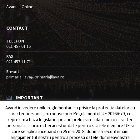
Avansis Online
CONTACT
TELEFON
021 457 01 15
FAX
021 457 11 71
E-mail
primariajilava@primariajilava.ro
IMPORTANT
Avand in vedere noile reglementari cu privire la protectia datelor cu
Rezultat concurs expert – proba scrisa
caracter personal, introduse prin Regulamentul UE 2016/679, ce
06/08/2026
in
Resurse umane / Achizitii
reprezinta baza legislatiei privind prelucrarea datelor cu caracter
personal si a protectiei acestor date pentru statele membre UE si
Anunt concurs
care se aplica incepand cu 25 mai 2018, dorim sa reconfirmam
05/08/2026
in
Resurse umane / Achizitii
angajamentul nostru pentru a procesa datele dumneavoastra