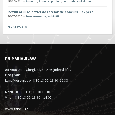
30/07/2026
in
Anunturi
,
Anunturi publice
,
Compartiment Mediu
Rezultatul selectiei dosarelor de concurs – expert
30/07/2026
in
Resurse umane / Achizitii
MORE POSTS
PRIMARIA JILAVA
Adresa
: Sos. Giurgiului, nr. 279, judeţul Ilfov
Program
:
Luni, Miercuri, Joi: 8:30-13:00, 13.30- 16.30
Marti: 08.30-13.00. 13.30-18.30
Vineri: 8:30-13:00, 13.30 – 14.00
www.ghiseul.ro