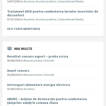
14/07/2026
in
Anunturi
,
Anunturi publice
,
Compartiment Mediu
Tratament AVIO pentru combaterea larvelor insectelor de
disconfort
07/07/2026
in
Anunturi
,
Anunturi publice
,
Compartiment Mediu
VEZI TOATE ANUNTURILE
MAI MULTE
Rezultat concurs expert – proba scrisa
06/08/2026
in
Resurse umane / Achizitii
Anunt concurs
05/08/2026
in
Resurse umane / Achizitii
Intreruperi alimentare energie electrica
03/08/2026
in
Anunturi
ANUNȚ – Acțiune de dezinsecție pentru combaterea
țânțarilor adulți în comuna Jilava