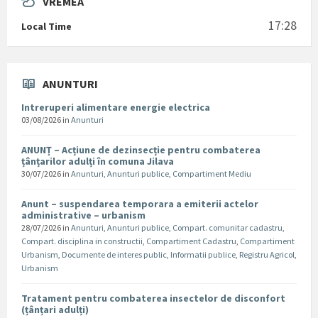
VREMEA
17:28
Local Time
ANUNTURI
Intreruperi alimentare energie electrica
03/08/2026
in
Anunturi
ANUNȚ – Acțiune de dezinsecție pentru combaterea
țânțarilor adulți în comuna Jilava
30/07/2026
in
Anunturi
,
Anunturi publice
,
Compartiment Mediu
Anunt – suspendarea temporara a emiterii actelor
administrative – urbanism
28/07/2026
in
Anunturi
,
Anunturi publice
,
Compart. comunitar cadastru
,
Compart. disciplina in constructii
,
Compartiment Cadastru
,
Compartiment
Urbanism
,
Documente de interes public
,
Informatii publice
,
Registru Agricol
,
Urbanism
Tratament pentru combaterea insectelor de disconfort
(țânțari adulți)