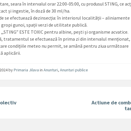
tare, seara în intervalul orar 22:00-05:00, cu produsul STING, ce a
act și ingestie, în doză de 30 ml/ha.
e se efectuează dezinsecția: în interiorul localității – aliniamente
 gropi gunoi, spații verzi de utilitate publică.
 ,,STING” ESTE TOXIC pentru albine, pești și organisme acvatice.
ă, tratamentul se efectuează în prima zi din intervalul menționat, 
 care condițiile meteo nu permit, se amână pentru ziua următoare
ă aplicării.
/2024
by
Primaria Jilava
in
Anunturi
,
Anunturi publice
olectiv
Actiune de comb
ta