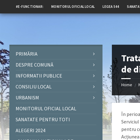
#E-FUNCTIONAR:
MONITORUL OFICIAL LOCAL
LEGEA 544
SANATA
PRIMĂRIA
Trat
DESPRE COMUNĂ
de d
INFORMATII PUBLICE
Home
/
CONSILIU LOCAL
URBANISM
MONITORUL OFICIAL LOCAL
În perio
SANATATE PENTRU TOTI
Serviciu
pentru c
ALEGERI 2024
Acțiunea 