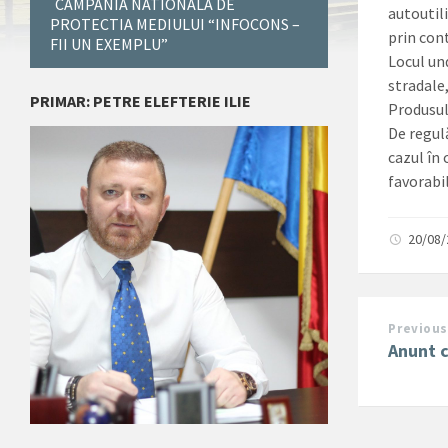
CAMPANIA NATIONALA DE
autoutili
PROTECTIA MEDIULUI “INFOCONS –
prin cont
FII UN EXEMPLU”
Locul und
stradale,
PRIMAR: PETRE ELEFTERIE ILIE
Produsul
De regul
cazul în
favorabil
20/08
Previous
Anunt c