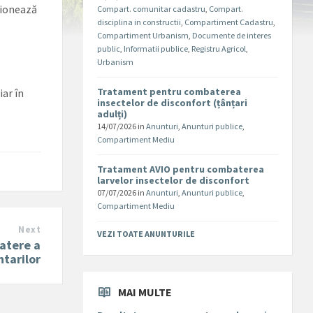
cționează
Compart. comunitar cadastru
,
Compart.
disciplina in constructii
,
Compartiment Cadastru
,
Compartiment Urbanism
,
Documente de interes
public
,
Informatii publice
,
Registru Agricol
,
Urbanism
Tratament pentru combaterea
iar în
insectelor de disconfort (țânțari
adulți)
14/07/2026
in
Anunturi
,
Anunturi publice
,
Compartiment Mediu
Tratament AVIO pentru combaterea
larvelor insectelor de disconfort
07/07/2026
in
Anunturi
,
Anunturi publice
,
Compartiment Mediu
Next
VEZI TOATE ANUNTURILE
atere a
ntarilor
MAI MULTE