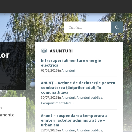
ANUNTURI
lor
Intreruperi alimentare energie
electrica
03/08/2026
in
Anunturi
ANUNȚ – Acțiune de dezinsecție pentru
combaterea țânțarilor adulți în
comuna Jilava
30/07/2026
in
Anunturi
,
Anunturi publice
,
Compartiment Mediu
n
atamente
Anunt – suspendarea temporara a
emiterii actelor administrative –
urbanism
28/07/2026
in
Anunturi
,
Anunturi publice
,