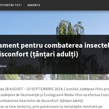
TE PENTRU TOTI
AUDIENTA
ament pentru combaterea insecte
isconfort (țânțari adulți)
News
ada 28 AUGUST – 03 SEPTEMBRIE 2024, Consiliul Județean Ilfov pri
l Județean de Dezinsecție și Ecologizare Mediu Ilfov va efectua tr
ombaterea insectelor de disconfort (țânțari adulți).
se va face terestru, prin pulverizare cu instalațiile montate pe