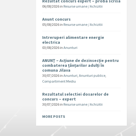
Rezultat concurs expert – proba scrisa
06/08/2026
in
Resurse umane / Achizitii
Anunt concurs
05/08/2026
in
Resurse umane / Achizitii
Intreruperi alimentare energie
electrica
03/08/2026
in
Anunturi
ANUNȚ – Acțiune de dezinsecție pentru
combaterea țânțarilor adulți în
comuna Jilava
30/07/2026
in
Anunturi
,
Anunturi publice
,
Compartiment Mediu
Rezultatul selectiei dosarelor de
concurs – expert
30/07/2026
in
Resurse umane / Achizitii
MORE POSTS