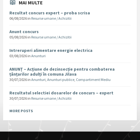
MAI MULTE
Rezultat concurs expert – proba scrisa
06/08/2026
in
Resurse umane / Achizitii
Anunt concurs
05/08/2026
in
Resurse umane / Achizitii
Intreruperi alimentare energie electrica
03/08/2026
in
Anunturi
ANUNȚ – Acțiune de dezinsecție pentru combaterea
țânțarilor adulți în comuna Jilava
30/07/2026
in
Anunturi
,
Anunturi publice
,
Compartiment Mediu
Rezultatul selectiei dosarelor de concurs – expert
30/07/2026
in
Resurse umane / Achizitii
MORE POSTS