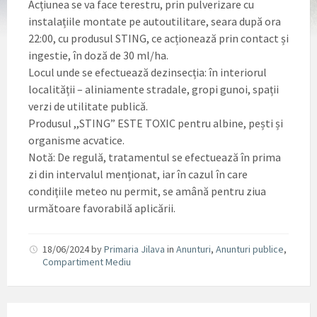
Acțiunea se va face terestru, prin pulverizare cu
instalațiile montate pe autoutilitare, seara după ora
22:00, cu produsul STING, ce acționează prin contact și
ingestie, în doză de 30 ml/ha.
Locul unde se efectuează dezinsecția: în interiorul
localității – aliniamente stradale, gropi gunoi, spații
verzi de utilitate publică.
Produsul ,,STING” ESTE TOXIC pentru albine, pești și
organisme acvatice.
Notă: De regulă, tratamentul se efectuează în prima
zi din intervalul menționat, iar în cazul în care
condițiile meteo nu permit, se amână pentru ziua
următoare favorabilă aplicării.
18/06/2024
by
Primaria Jilava
in
Anunturi
,
Anunturi publice
,
Compartiment Mediu