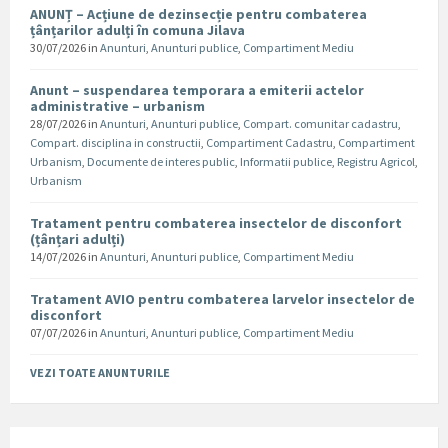
ANUNȚ – Acțiune de dezinsecție pentru combaterea
țânțarilor adulți în comuna Jilava
30/07/2026
in
Anunturi
,
Anunturi publice
,
Compartiment Mediu
Anunt – suspendarea temporara a emiterii actelor
administrative – urbanism
28/07/2026
in
Anunturi
,
Anunturi publice
,
Compart. comunitar cadastru
,
Compart. disciplina in constructii
,
Compartiment Cadastru
,
Compartiment
Urbanism
,
Documente de interes public
,
Informatii publice
,
Registru Agricol
,
Urbanism
Tratament pentru combaterea insectelor de disconfort
(țânțari adulți)
14/07/2026
in
Anunturi
,
Anunturi publice
,
Compartiment Mediu
Tratament AVIO pentru combaterea larvelor insectelor de
disconfort
07/07/2026
in
Anunturi
,
Anunturi publice
,
Compartiment Mediu
VEZI TOATE ANUNTURILE