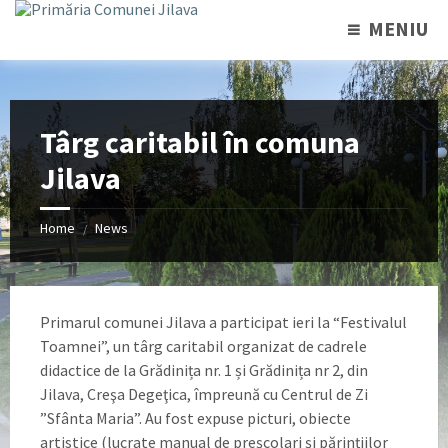
MENIU
Târg caritabil în comuna
Jilava
Home
News
/
Primarul comunei Jilava a participat ieri la “Festivalul
Toamnei”, un târg caritabil organizat de cadrele
didactice de la Grădinița nr. 1 și Grădinița nr 2, din
Jilava, Creşa Degeţica, împreună cu Centrul de Zi
”Sfânta Maria”. Au fost expuse picturi, obiecte
artistice (lucrate manual de preşcolari și părințiilor