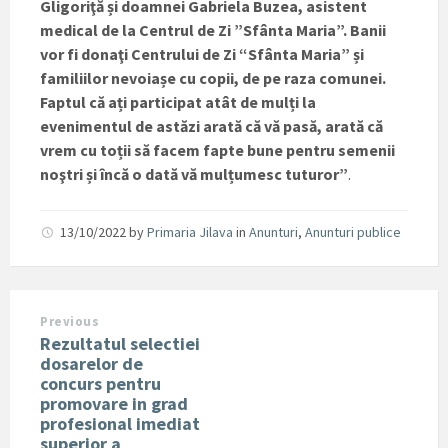
Gligoriţă și doamnei Gabriela Buzea, asistent
medical de la Centrul de Zi ”Sfânta Maria”. Banii
vor fi donaţi Centrului de Zi “Sfânta Maria” și
familiilor nevoiașe cu copii, de pe raza comunei.
Faptul că ați participat atât de mulți la
evenimentul de astăzi arată că vă pasă, arată că
vrem cu toții să facem fapte bune pentru semenii
noştri și încă o dată vă mulțumesc tuturor”
.
13/10/2022
by
Primaria Jilava
in
Anunturi
,
Anunturi publice
Previous
Rezultatul selectiei
dosarelor de
concurs pentru
promovare in grad
profesional imediat
superior a