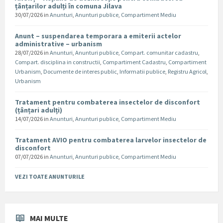
țânțarilor adulți în comuna Jilava
30/07/2026
in
Anunturi
,
Anunturi publice
,
Compartiment Mediu
Anunt – suspendarea temporara a emiterii actelor
administrative – urbanism
28/07/2026
in
Anunturi
,
Anunturi publice
,
Compart. comunitar cadastru
,
Compart. disciplina in constructii
,
Compartiment Cadastru
,
Compartiment
Urbanism
,
Documente de interes public
,
Informatii publice
,
Registru Agricol
,
Urbanism
Tratament pentru combaterea insectelor de disconfort
(țânțari adulți)
14/07/2026
in
Anunturi
,
Anunturi publice
,
Compartiment Mediu
Tratament AVIO pentru combaterea larvelor insectelor de
disconfort
07/07/2026
in
Anunturi
,
Anunturi publice
,
Compartiment Mediu
VEZI TOATE ANUNTURILE
MAI MULTE