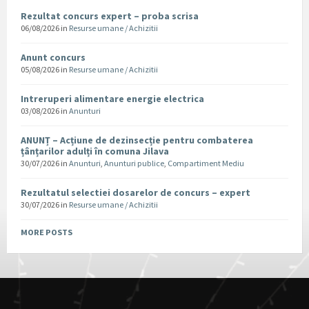
Rezultat concurs expert – proba scrisa
06/08/2026
in
Resurse umane / Achizitii
Anunt concurs
05/08/2026
in
Resurse umane / Achizitii
Intreruperi alimentare energie electrica
03/08/2026
in
Anunturi
ANUNȚ – Acțiune de dezinsecție pentru combaterea
țânțarilor adulți în comuna Jilava
30/07/2026
in
Anunturi
,
Anunturi publice
,
Compartiment Mediu
Rezultatul selectiei dosarelor de concurs – expert
30/07/2026
in
Resurse umane / Achizitii
MORE POSTS