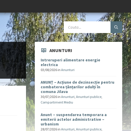
ANUNTURI
Intreruperi alimentare energie
electrica
03/08/2026
in
Anunturi
ANUNȚ – Acțiune de dezinsecție pentru
combaterea țânțarilor adulți în
comuna Jilava
30/07/2026
in
Anunturi
,
Anunturi publice
,
Compartiment Mediu
Anunt – suspendarea temporara a
emiterii actelor administrative –
urbanism
28/07/2026
in
Anunturi
,
Anunturi publice
,