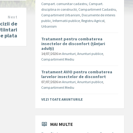
Compart. comunitar cadastru
,
Compart.
disciplina in constructii
,
Compartiment Cadastru
,
Compartiment Urbanism
,
Documente de interes
Next
public
,
Informatii publice
,
Registru Agricol
,
cizii de
Urbanism
tiintari
e plata
Tratament pentru combaterea
insectelor de disconfort (țânțari
adulți)
14/07/2026
in
Anunturi
,
Anunturi publice
,
Compartiment Mediu
Tratament AVIO pentru combaterea
larvelor insectelor de disconfort
07/07/2026
in
Anunturi
,
Anunturi publice
,
Compartiment Mediu
VEZI TOATE ANUNTURILE
MAI MULTE