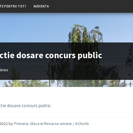
TE PENTRU TOTI
AUDIENTA
ctie dosare concurs public
News
ctie dosare concurs public
/2022
by
Primaria Jilava
in
Resurse umane / Achizitii