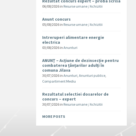
Rezultat concurs expert – proba scrisa
06/08/2026
in
Resurse umane / Achizitii
Anunt concurs
05/08/2026
in
Resurse umane / Achizitii
Intreruperi alimentare energie
electrica
03/08/2026
in
Anunturi
ANUNȚ – Acțiune de dezinsecție pentru
combaterea țânțarilor adulți în
comuna Jilava
30/07/2026
in
Anunturi
,
Anunturi publice
,
Compartiment Mediu
Rezultatul selectiei dosarelor de
concurs – expert
30/07/2026
in
Resurse umane / Achizitii
MORE POSTS