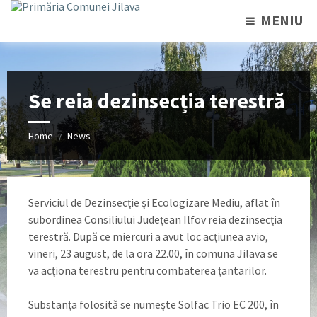
MENIU
Se reia dezinsecția terestră
Home
News
/
Serviciul de Dezinsecție și Ecologizare Mediu, aflat în
subordinea Consiliului Județean Ilfov reia dezinsecția
terestră. După ce miercuri a avut loc acțiunea avio,
vineri, 23 august, de la ora 22.00, în comuna Jilava se
va acționa terestru pentru combaterea țantarilor.
Substanța folosită se numește Solfac Trio EC 200, în