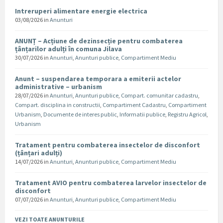
Intreruperi alimentare energie electrica
03/08/2026
in
Anunturi
ANUNȚ – Acțiune de dezinsecție pentru combaterea
țânțarilor adulți în comuna Jilava
30/07/2026
in
Anunturi
,
Anunturi publice
,
Compartiment Mediu
Anunt – suspendarea temporara a emiterii actelor
administrative – urbanism
28/07/2026
in
Anunturi
,
Anunturi publice
,
Compart. comunitar cadastru
,
Compart. disciplina in constructii
,
Compartiment Cadastru
,
Compartiment
Urbanism
,
Documente de interes public
,
Informatii publice
,
Registru Agricol
,
Urbanism
Tratament pentru combaterea insectelor de disconfort
(țânțari adulți)
14/07/2026
in
Anunturi
,
Anunturi publice
,
Compartiment Mediu
Tratament AVIO pentru combaterea larvelor insectelor de
disconfort
07/07/2026
in
Anunturi
,
Anunturi publice
,
Compartiment Mediu
VEZI TOATE ANUNTURILE