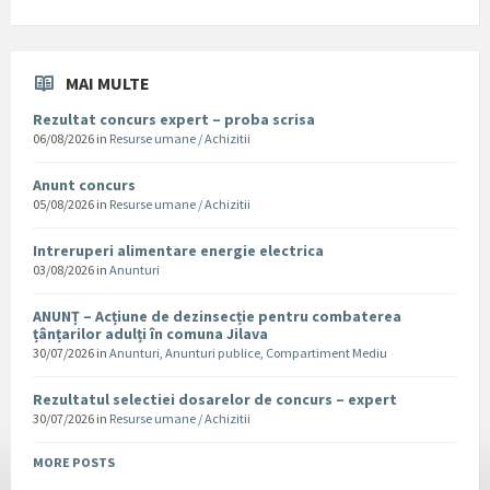
MAI MULTE
Rezultat concurs expert – proba scrisa
06/08/2026
in
Resurse umane / Achizitii
Anunt concurs
05/08/2026
in
Resurse umane / Achizitii
Intreruperi alimentare energie electrica
03/08/2026
in
Anunturi
ANUNȚ – Acțiune de dezinsecție pentru combaterea
țânțarilor adulți în comuna Jilava
30/07/2026
in
Anunturi
,
Anunturi publice
,
Compartiment Mediu
Rezultatul selectiei dosarelor de concurs – expert
30/07/2026
in
Resurse umane / Achizitii
MORE POSTS