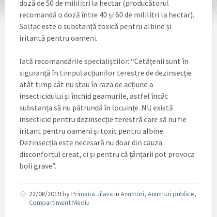
doză de 50 de mililitri la hectar (producătorul
recomandă o doză între 40 și 60 de mililitri la hectar).
Solfac este o substanță toxică pentru albine și
iritantă pentru oameni.
Iată recomandările specialiștilor: “Cetățenii sunt în
siguranță în timpul acțiunilor terestre de dezinsecție
atât timp cât nu stau în raza de acțiune a
insecticidului și închid geamurile, astfel încât
substanța să nu pătrundă în locuințe. NU există
insecticid pentru dezinsecție terestră care să nu fie
iritant pentru oameni și toxic pentru albine.
Dezinsecția este necesară nu doar din cauza
disconfortul creat, ci și pentru că țânțarii pot provoca
boli grave”.
22/08/2019
by
Primaria Jilava
in
Anunturi
,
Anunturi publice
,
Compartiment Mediu