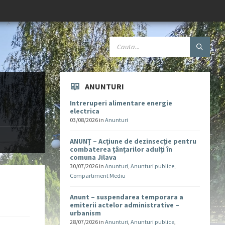
ANUNTURI
Intreruperi alimentare energie
electrica
03/08/2026
in
Anunturi
ANUNȚ – Acțiune de dezinsecție pentru
combaterea țânțarilor adulți în
comuna Jilava
30/07/2026
in
Anunturi
,
Anunturi publice
,
Compartiment Mediu
Anunt – suspendarea temporara a
emiterii actelor administrative –
urbanism
28/07/2026
in
Anunturi
,
Anunturi publice
,