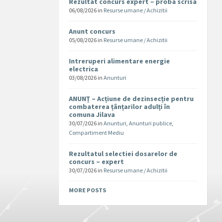
Rezultat concurs expert – proba scrisa
06/08/2026
in
Resurse umane / Achizitii
Anunt concurs
05/08/2026
in
Resurse umane / Achizitii
Intreruperi alimentare energie
electrica
03/08/2026
in
Anunturi
ANUNȚ – Acțiune de dezinsecție pentru
combaterea țânțarilor adulți în
comuna Jilava
30/07/2026
in
Anunturi
,
Anunturi publice
,
Compartiment Mediu
Rezultatul selectiei dosarelor de
concurs – expert
30/07/2026
in
Resurse umane / Achizitii
MORE POSTS