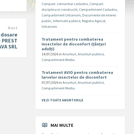
Compart. comunitar cadastru
,
Compart.
disciplina in constructii
,
Compartiment Cadastru
,
Compartiment Urbanism
,
Documente de interes
public
,
Informatii publice
,
Registru Agricol
,
Urbanism
Next
 dosare
Tratament pentru combaterea
O PREST
insectelor de disconfort (țânțari
AVA SRL
adulți)
14/07/2026
in
Anunturi
,
Anunturi publice
,
Compartiment Mediu
Tratament AVIO pentru combaterea
larvelor insectelor de disconfort
07/07/2026
in
Anunturi
,
Anunturi publice
,
Compartiment Mediu
VEZI TOATE ANUNTURILE
MAI MULTE